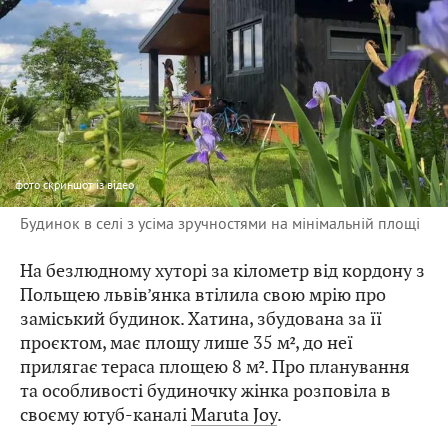
фото
скриншот із відео
Будинок в селі з усіма зручностями на мінімальній площі
На безлюдному хуторі за кілометр від кордону з
Польщею львів’янка втілила свою мрію про
заміський будинок. Хатина, збудована за її
проєктом, має площу лише 35 м², до неї
прилягає тераса площею 8 м². Про планування
та особливості будиночку жінка розповіла в
своєму ютуб-каналі
Maruta Joy
.