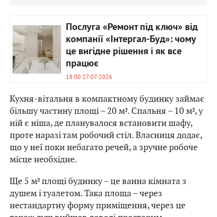
Послуга «Ремонт під ключ» від
компанії «Інтергал-Буд»: чому
це вигідне рішення і як все
працює
18:00 27-07-2026
Кухня-вітальня в компактному будинку займає
більшу частину площі – 20 м². Спальня – 10 м², у
ній є ніша, де планувалося встановити шафу,
проте наразі там робочий стіл. Власниця додає,
що у неї поки небагато речей, а зручне робоче
місце необхідне.
Ще 5 м² площі будинку – це ванна кімната з
душем і туалетом. Така площа – через
нестандартну форму приміщення, через це