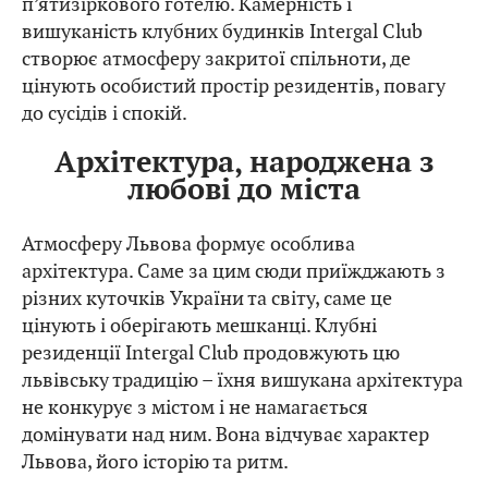
п’ятизіркового готелю. Камерність і
вишуканість клубних будинків Intergal Club
створює атмосферу закритої спільноти, де
цінують особистий простір резидентів, повагу
до сусідів і спокій.
Архітектура, народжена з
любові до міста
Атмосферу Львова формує особлива
архітектура. Саме за цим сюди приїжджають з
різних куточків України та світу, саме це
цінують і оберігають мешканці. Клубні
резиденції Intergal Club продовжують цю
львівську традицію – їхня вишукана архітектура
не конкурує з містом і не намагається
домінувати над ним. Вона відчуває характер
Львова, його історію та ритм.