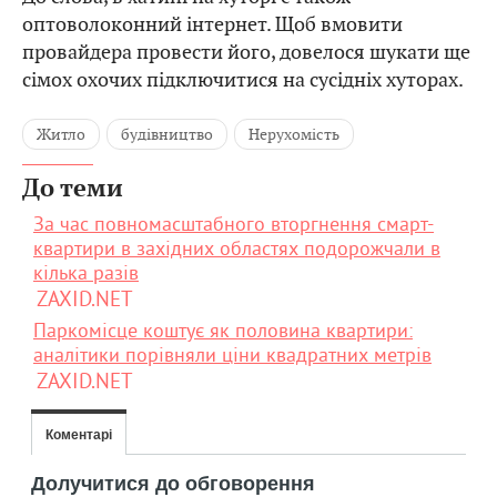
оптоволоконний інтернет. Щоб вмовити
провайдера провести його, довелося шукати ще
сімох охочих підключитися на сусідніх хуторах.
Житло
будівництво
Нерухомість
До теми
За час повномасштабного вторгнення смарт-
квартири в західних областях подорожчали в
кілька разів
ZAXID.NET
Паркомісце коштує як половина квартири:
аналітики порівняли ціни квадратних метрів
ZAXID.NET