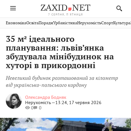
7 СЕРПНЯ, П'ЯТНИЦЯ
Івано-
Публікації
Авто
Словко
Культура
Економіка
Освіта
Поради
Урбаністика
Нерухомість
Спорт
Культура
Стрий
Рівне
Франківськ
Світ
Економіка
Рецепти
Здоров'я
Дрогобич
Львів
Тернопіль
35 м² ідеального
Кіно
Дім
Спорт
Краєзнавство
Хмельницький
Чернівці
Волинь
планування: львів’янка
Фото
Освіта
Нерухомість
Домашні
Вінниця
Шептицький
збудувала мінібудинок на
Закарпаття
тварини
хуторі в прикордонні
Невеликий будинок розташований за кілометр
від українсько-польського кордону
Олександра Бодняк
Нерухомість —
13:24, 17 червня 2026
0
0