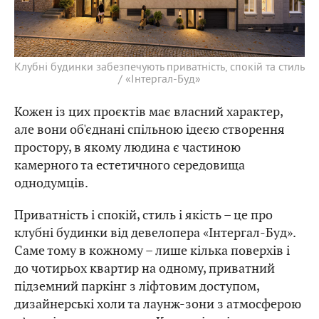
Клубні будинки забезпечують приватність, спокій та стиль
/ «Інтергал-Буд»
Кожен із цих проєктів має власний характер,
але вони об'єднані спільною ідеєю створення
простору, в якому людина є частиною
камерного та естетичного середовища
однодумців.
Приватність і спокій, стиль і якість – це про
клубні будинки від девелопера «Інтергал-Буд».
Саме тому в кожному – лише кілька поверхів і
до чотирьох квартир на одному, приватний
підземний паркінг з ліфтовим доступом,
дизайнерські холи та лаунж-зони з атмосферою