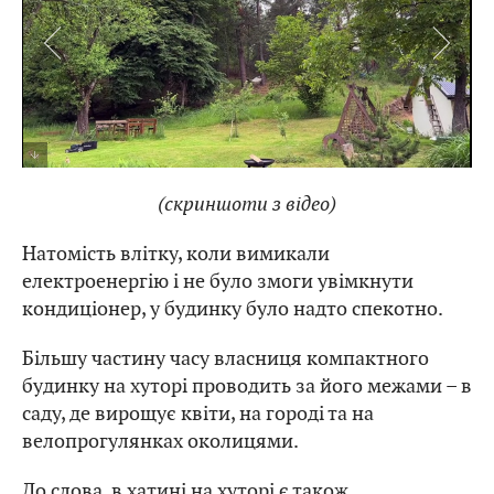
Територія біля будиночку
(скриншоти з відео)
Натомість влітку, коли вимикали
електроенергію і не було змоги увімкнути
кондиціонер, у будинку було надто спекотно.
Більшу частину часу власниця компактного
будинку на хуторі проводить за його межами – в
саду, де вирощує квіти, на городі та на
велопрогулянках околицями.
До слова, в хатині на хуторі є також