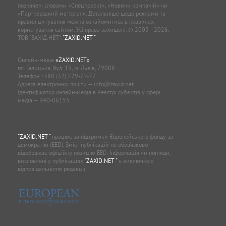
позначені словами «Спецпроєкт», «Новини компаній» чи
«Партнерський матеріал». Детальніше щодо реклами та
правил цитування можна ознайомитись в правилах
користування сайтом. Усі права захищені. © 2005—2026,
ТОВ “ЗАХІД.НЕТ”,
"ZAXID.NET "
.
Онлайн-медіа
«ZAXID.NET»
пл. Галицька, буд. 15, м. Львів, 79008
Телефон
+380 (32) 229-77-77
Адреса електронної пошти —
info@zaxid.net
Ідентифікатор онлайн-медіа в Реєстрі суб'єктів у сфері
медіа — R40-06155
"ZAXID.NET "
працює за підтримки Європейського фонду за
демократію (EED). Зміст публікацій не обов’язково
відображає офіційну позицію EED. Інформація чи погляди,
висловлені у публікаціях
"ZAXID.NET "
є виключною
відповідальністю редакції.