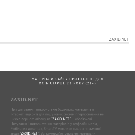
ZAXID.NET
МАТЕРІАЛИ САЙТУ ПРИЗНАЧЕНІ ДЛЯ
ОСІБ СТАРШЕ 21 РОКУ (21+)
ZAXID.NET
При цитуванні і використанні будь-яких матеріалів в
Інтернеті відкриті для пошукових систем гіперпосилання не
нижче першого абзацу на
"ZAXID.NET "
— обов’язкові.
Цитування і використання матеріалів у оффлайн-медіа,
Мобільних додатках, SmartTV можливе лише з письмової
згоди
"ZAXID.NET "
. Всі комерційні рекламні матеріали