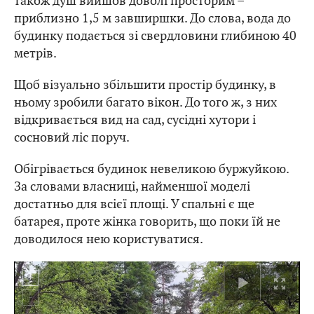
також душ вийшов доволі просторим –
приблизно 1,5 м завширшки. До слова, вода до
будинку подається зі свердловини глибиною 40
метрів.
Щоб візуально збільшити простір будинку, в
ньому зробили багато вікон. До того ж, з них
відкривається вид на сад, сусідні хутори і
сосновий ліс поруч.
Обігрівається будинок невеликою буржуйкою.
За словами власниці, найменшої моделі
достатньо для всієї площі. У спальні є ще
батарея, проте жінка говорить, що поки їй не
доводилося нею користуватися.