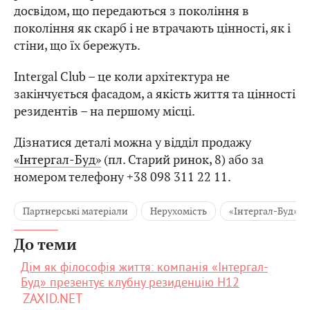
досвідом, що передаються з покоління в
покоління як скарб і не втрачають цінності, як і
стіни, що їх бережуть.
Intergal Club – це коли архітектура не
закінчується фасадом, а якість життя та цінності
резидентів – на першому місці.
Дізнатися деталі можна у відділ продажу
«Інтергал-Буд»
(пл. Старий ринок, 8) або за
номером телефону +38 098 311 22 11.
Партнерські матеріали
Нерухомість
«Інтергал-Буд»
До теми
Дім як філософія життя: компанія «Інтергал-
Буд» презентує клубну резиденцію H12
ZAXID.NET