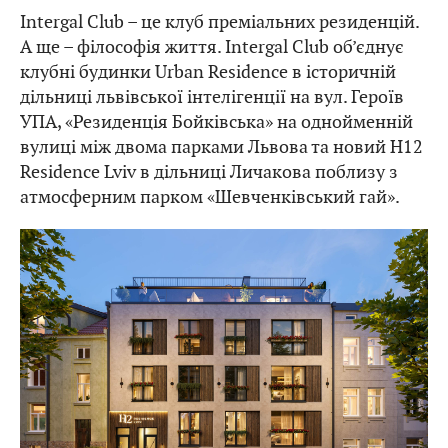
Intergal Club – це клуб преміальних резиденцій.
А ще – філософія життя. Intergal Club об’єднує
клубні будинки Urban Residence в історичній
дільниці львівської інтелігенції на вул. Героїв
УПА, «Резиденція Бойківська» на однойменній
вулиці між двома парками Львова та новий H12
Residence Lviv в дільниці Личакова поблизу з
атмосферним парком «Шевченківський гай».