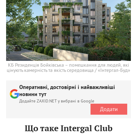
КБ Резиденція Бойківська – помешкання для людей, які
цінують камерність та якість середовища / «Інтергал-Буд»
Оперативні, достовірні і найважливіші
новини тут
Додайте ZAXID.NET у вибрані в Google
Додати
Що таке Intergal Club