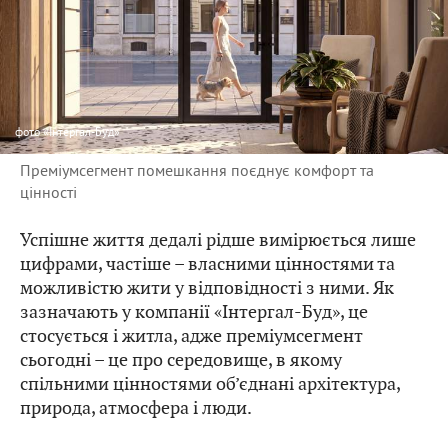
фото
«Інтергал-Буд»
Преміумсегмент помешкання поєднує комфорт та
цінності
Успішне життя дедалі рідше вимірюється лише
цифрами, частіше – власними цінностями та
можливістю жити у відповідності з ними. Як
зазначають у компанії «Інтергал-Буд», це
стосується і житла, адже преміумсегмент
сьогодні – це про середовище, в якому
спільними цінностями об’єднані архітектура,
природа, атмосфера і люди.