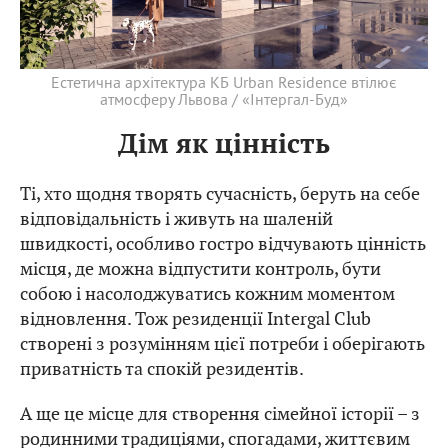
Естетична архітектура КБ Urban Residence втілює
атмосферу Львова / «Інтергал-Буд»
Дім як цінність
Ті, хто щодня творять сучасність, беруть на себе
відповідальність і живуть на шаленій
швидкості, особливо гостро відчувають цінність
місця, де можна відпустити контроль, бути
собою і насолоджуватись кожним моментом
відновлення. Тож резиденції Intergal Club
створені з розумінням цієї потреби і оберігають
приватність та спокій резидентів.
А ще це місце для створення сімейної історії – з
родинними традиціями, спогадами, життєвим