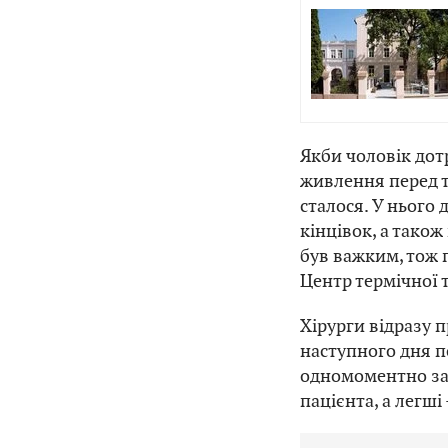
Якби чоловік дот
живлення перед т
сталося. У нього 
кінцівок, а також
був важким, тож 
Центр термічної т
Хірурги відразу 
наступного дня п
одномоментно за
пацієнта, а легші