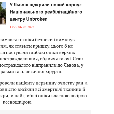
У Львові відкрили новий корпус
Національного реабілітаційного
центру Unbroken
13:20 06-08-2026
римався техніки безпеки і вимкнув
им, як ставити кришку, цього б не
діагностували глибокі опіки верхніх
 постраждали шия, обличчя та очі. Стан
постраждалого відправили до Львова, у
равми та пластичної хірургії.
провели пацієнту первинну очистку ран, а
овністю висікли всі змертвілі тканини й
крили найглибші опіки власною шкірою
 – ксеношкірою.