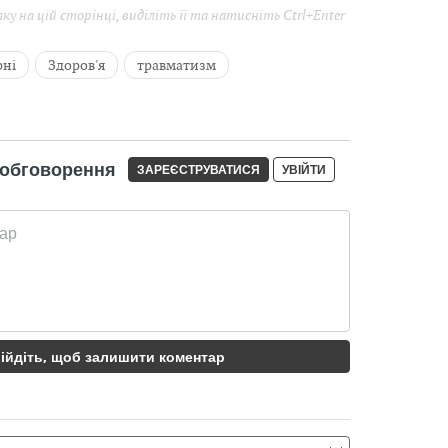
у на цій сторінці, виділіть її та натисніть Ctrl+Enter
рні
Здоров'я
травматизм