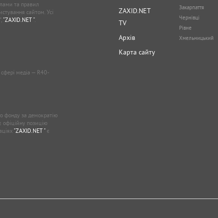
лами та правил
Закарпаття
ZAXID.NET
стування сайтом. Усі
Чернівці
”,
"ZAXID.NET "
.
TV
Рівне
Архів
Хмельницький
Карта сайту
у сфері медіа — R40-
о фонду за демократію
ає офіційну позицію
каціях
"ZAXID.NET "
є