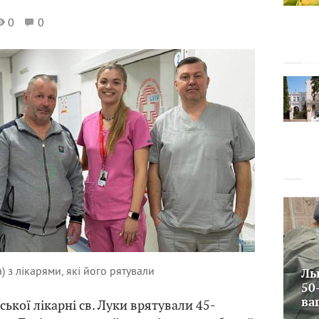
0
0
) з лікарями, які його рятували
Ль
50
ва
ської лікарні св. Луки врятували 45-