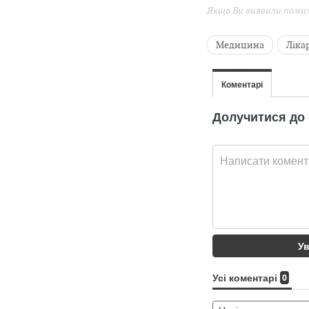
Якщо Ви виявили помилк
Медицина
Ліка