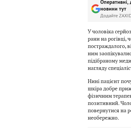
Оперативні, 
новини тут
Додайте ZAXID
У чоловіка серйоз
рани на рогівці, 
постраждалого, ві
ним заопікували
підібраному мед
нагляду спеціаліс
Нині пацієнт поч
шкіра добре прижи
фізичним терапе
позитивний. Чоло
повернутися на ро
необережно.