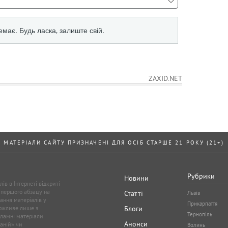
ZAXID.NET
МАТЕРІАЛИ САЙТУ ПРИЗНАЧЕНІ ДЛЯ ОСІБ СТАРШЕ 21 РОКУ (21+)
Рубрики
Новини
ів в Інтернеті відкриті
 першого абзацу на
Статті
Львів
ання матеріалів у
Прикарпаття
можливе лише з
Блоги
Тернопіль
кламні матеріали
Анонси
аній» чи
Волинь