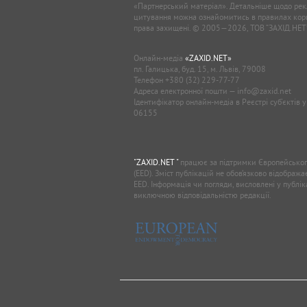
«Партнерський матеріал». Детальніше щодо рек
цитування можна ознайомитись в правилах кори
права захищені. © 2005—2026, ТОВ “ЗАХІД.НЕТ
Онлайн-медіа
«ZAXID.NET»
пл. Галицька, буд. 15, м. Львів, 79008
Телефон
+380 (32) 229-77-77
Адреса електронної пошти —
info@zaxid.net
Ідентифікатор онлайн-медіа в Реєстрі суб'єктів 
06155
"ZAXID.NET "
працює за підтримки Європейськог
(EED). Зміст публікацій не обов’язково відображ
EED. Інформація чи погляди, висловлені у публі
виключною відповідальністю редакції.