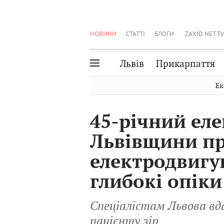
НОВИНИ
СТАТТІ
БЛОГИ
ZAXID.NET TV
Львів
Прикарпаття
Івано-Франківськ
Рівне
Ек
Тернопіль
Львів
45-річний еле
Волинь
Чернівці
Львівщини пр
Закарпаття
Шептицький
електродвигу
глибокі опіки
Спеціалістам Львова вд
пацієнту зір