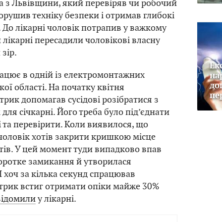
а з Львівщини, який перевіряв чи робочий
орушив техніку безпеки і отримав глибокі
. До лікарні чоловік потрапив у важкому
и лікарні пересадили чоловікові власну
 зір.
Ек
ацює в одній із електромонтажних
на
до
ої області. На початку квітня
пе
трик допомагав сусідові розібратися з
для січкарні. Його треба було під’єднати
 та перевірити. Коли виявилося, що
чоловік хотів закрити кришкою місце
тів. У цей момент туди випадково впав
оротке замикання й утворилася
І хоч за кілька секунд спрацював
трик встиг отримати опіки майже 30%
відомили
у лікарні.