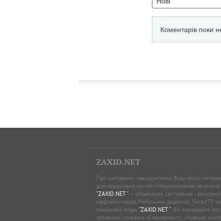
ZAXID.NET
При цитуванні і використанні будь-яких матеріал
для пошукових систем гіперпосилання не нижче
"ZAXID.NET "
— обов’язкові. Цитування і використ
оффлайн-медіа, Мобільних додатках, SmartTV 
письмової згоди
"ZAXID.NET "
. Всі комерційні ре
позначені словами «Спецпроєкт», «Новини комп