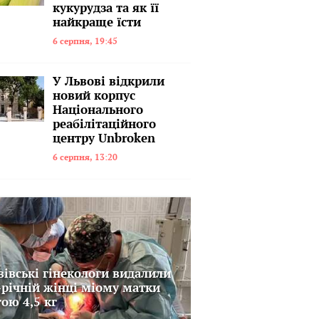
кукурудза та як її
найкраще їсти
6 серпня, 19:45
У Львові відкрили
новий корпус
Національного
реабілітаційного
центру Unbroken
6 серпня, 13:20
вівські гінекологи видалили
-річній жінці міому матки
гою 4,5 кг