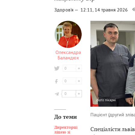
Здоров'я —
12:11, 14 травня 2026
Олександра
Баландюх
0
0
0
фото
лікарні
Пацієнт (другий зліва
До теми
Директорці
Спеціалісти львів
ліцею зі