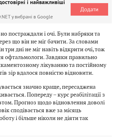
достовірні і найважливіші
Додати
.NET у вибрані в Google
но постраждали і очі. Були набряки та
через що він не міг бачити. За словами
н три дні не міг навіть відкрити очі, тож
ся офтальмологи. Завдяки правильно
икаментозному лікуванню та постійному
тів зір вдалося повністю відновити.
увається значно краще, пересаджена
вається. Попереду – курс реабілітації з
втом. Прогноз щодо відновлення доволі
вік сподівається вже за місяць
боту і більше ніколи не діяти так