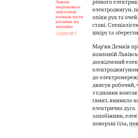
річного електрик
Львова
загрожувала
електродвигун, п
ампутація
опіки рук та очей
пальців після
катання на
стані. Спеціаліст
зіплайні
шкіру та зберегли
ZAXID.NET
Мар’ян Демків пр
компаній Львівськ
досвідчений елек
електродвигуном 
до електромережі
двигун робочий, 
з'єднання контак
гвинт, виникло к
електрична дуга. 
запобіжник, елек
поверхні тіла,
по