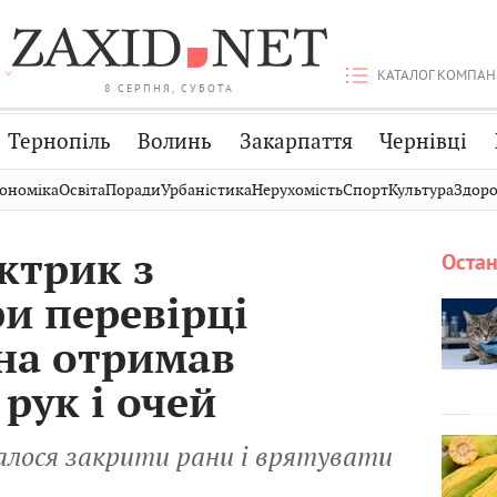
КАТАЛОГ КОМПАН
8 СЕРПНЯ, СУБОТА
Тернопіль
Волинь
Закарпаття
Чернівці
Стрий
Публікації
Авто
ономіка
Освіта
Поради
Урбаністика
Нерухомість
Спорт
Культура
Здоро
Дрогобич
Світ
Економіка
ктрик з
Остан
Хмельницький
Кіно
Дім
и перевірці
Вінниця
Фото
Освіта
на отримав
 рук і очей
алося закрити рани і врятувати