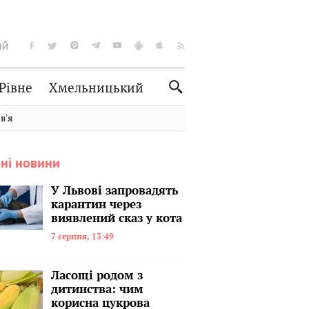
ІЙ
Рівне
Хмельницький
Словко
Культура
вʼя
Рецепти
Здоров'я
ні новини
Спорт
Краєзнавство
Нерухомість
Домашні тварини
У Львові запровадять
карантин через
виявлений сказ у кота
7 серпня, 13:49
Ласощі родом з
дитинства: чим
корисна цукрова