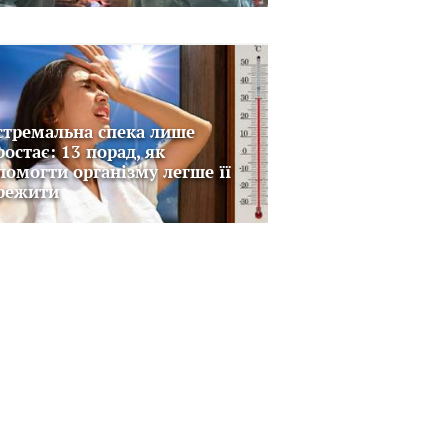
стремальна спека лише
ростає: 13 порад, як
помогти організму легше її
режити