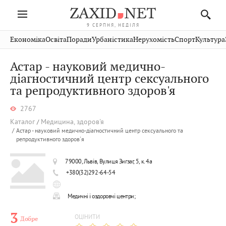
9 СЕРПНЯ, НЕДІЛЯ
Івано-
Публікації
Авто
Словко
Культура
Економіка
Освіта
Поради
Урбаністика
Нерухомість
Спорт
Культура
Стрий
Рівне
Франківськ
Світ
Економіка
Рецепти
Здоров'я
Дрогобич
Львів
Тернопіль
Астар - науковий медично-
Кіно
Дім
Спорт
Краєзнавство
Хмельницький
діагностичний центр сексуального
Чернівці
Волинь
та репродуктивного здоров'я
Фото
Освіта
Нерухомість
Домашні
Вінниця
Шептицький
Закарпаття
тварини
2767
Каталог
Медицина, здоров'я
Астар - науковий медично-діагностичний центр сексуального та
репродуктивного здоров'я
79000, Львів, Вулиця Зигзаг, 5, к. 4а
+380(32)292-64-54
Медичні і оздоровчі центри;
3
ОЦІНИТИ
Добре