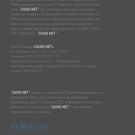
Мобільних додатках, SmartTV можливе лише з письмової
згоди
"ZAXID.NET "
. Всі комерційні рекламні матеріали
позначені словами «Спецпроєкт», «Новини компаній» чи
«Партнерський матеріал». Детальніше щодо реклами та
правил цитування можна ознайомитись в правилах
користування сайтом. Усі права захищені. © 2005—2026,
ТОВ “ЗАХІД.НЕТ”,
"ZAXID.NET "
.
Онлайн-медіа
«ZAXID.NET»
пл. Галицька, буд. 15, м. Львів, 79008
Телефон
+380 (32) 229-77-77
Адреса електронної пошти —
info@zaxid.net
Ідентифікатор онлайн-медіа в Реєстрі суб'єктів у сфері
медіа — R40-06155
"ZAXID.NET "
працює за підтримки Європейського фонду за
демократію (EED). Зміст публікацій не обов’язково
відображає офіційну позицію EED. Інформація чи погляди,
висловлені у публікаціях
"ZAXID.NET "
є виключною
відповідальністю редакції.