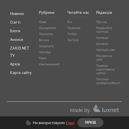
Рубрики
Читайте нас
Редакція
Новини
Статті
Львів
Rss
Про нас
Прикарпаття
Facebook
Редакційна
Блоги
політика
Тернопіль
Twitter
Команда
Анонси
Волинь
YouTube
Контакти
Закарпаття
ZAXID.NET
Напишіть нам
Чернівці
TV
Реклама на
Рівне
сайті
Архів
Хмельницький
Правила
користування
Карта сайту
сайтом
Політика
конфіденційності
Made by
Ми використовуємо
Куки!
ГАРАЗД