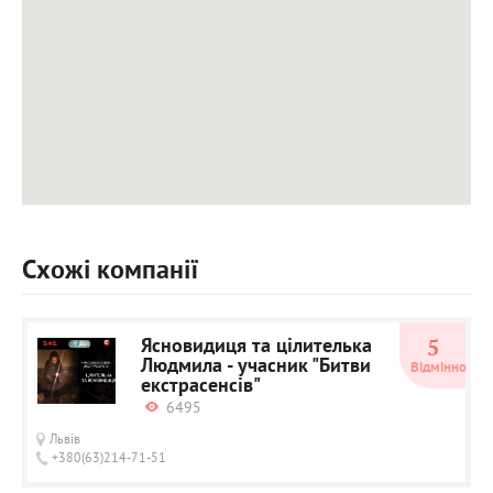
Схожі компанії
Ясновидиця та цілителька
5
Людмила - учасник "Битви
Відмінно
екстрасенсів"
6495
Львів
+380(63)214-71-51