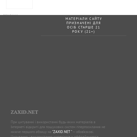
МАТЕРІАЛИ САЙТУ
ПРИЗНАЧЕНІ ДЛЯ
ОСІБ СТАРШЕ 21
РОКУ (21+)
ZAXID.NET
При цитуванні і використанні будь-яких матеріалів в
Інтернеті відкриті для пошукових систем гіперпосилання не
нижче першого абзацу на
"ZAXID.NET "
— обов’язкові.
Цитування і використання матеріалів у оффлайн-медіа,