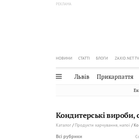
НОВИНИ
СТАТТІ
БЛОГИ
ZAXID.NET TV
Львів
Прикарпаття
Івано-Франківськ
Рівне
Ек
Тернопіль
Львів
Волинь
Чернівці
Кондитерські вироби, 
Закарпаття
Шептицький
Каталог
Продукти харчування, напої
Ко
Всі рубрики
С