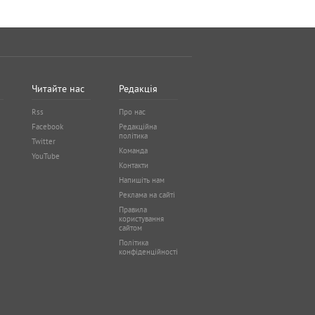
Читайте нас
Редакція
Rss
Про нас
Facebook
Редакційна
політика
Twitter
Команда
YouTube
Контакти
Напишіть нам
Реклама на сайті
Правила
користування
сайтом
Політика
конфіденційності