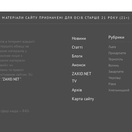
МАТЕРІАЛИ САЙТУ ПРИЗНАЧЕНІ ДЛЯ ОСІБ СТАРШЕ 21 РОКУ (21+)
Рубрики
Новини
ів в Інтернеті відкриті
 першого абзацу на
Статті
Львів
ання матеріалів у
Прикарпаття
можливе лише з
Блоги
Тернопіль
кламні матеріали
Анонси
аній» чи
Волинь
лами та правил
Закарпаття
ZAXID.NET
стування сайтом. Усі
Чернівці
”,
"ZAXID.NET "
.
TV
Рівне
Архів
Хмельницький
Карта сайту
у сфері медіа — R40-