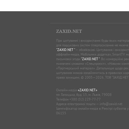
ZAXID.NET
При цитуванні і використанні будь-яких матеріал
для пошукових систем гіперпосилання не нижче
"ZAXID.NET "
— обов’язкові. Цитування і використ
оффлайн-медіа, Мобільних додатках, SmartTV 
письмової згоди
"ZAXID.NET "
. Всі комерційні ре
позначені словами «Спецпроєкт», «Новини комп
«Партнерський матеріал». Детальніше щодо рек
цитування можна ознайомитись в правилах кори
права захищені. © 2005—2026, ТОВ “ЗАХІД.НЕТ
Онлайн-медіа
«ZAXID.NET»
пл. Галицька, буд. 15, м. Львів, 79008
Телефон
+380 (32) 229-77-77
Адреса електронної пошти —
info@zaxid.net
Ідентифікатор онлайн-медіа в Реєстрі суб'єктів 
06155