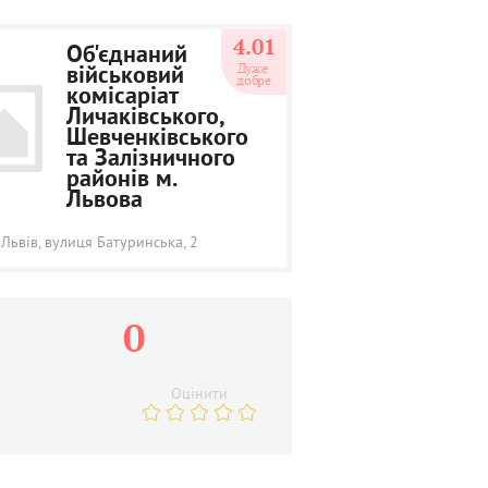
4.01
Об'єднаний
Дуже 
військовий
добре
комісаріат
Личаківського,
Шевченківського
та Залізничного
районів м.
Львова
 Львів, вулиця Батуринська, 2
0
Оцінити