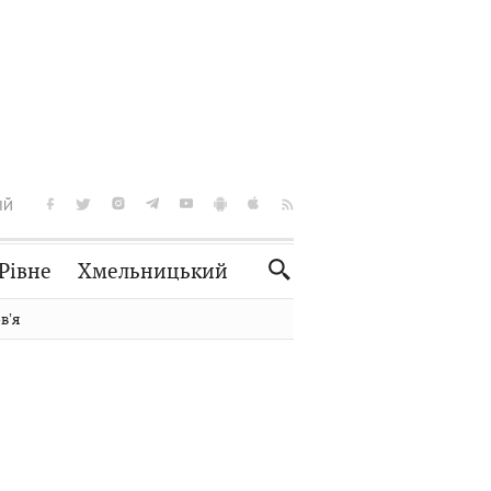
ІЙ
Рівне
Хмельницький
Словко
Культура
вʼя
Рецепти
Здоров'я
Спорт
Краєзнавство
Нерухомість
Домашні тварини