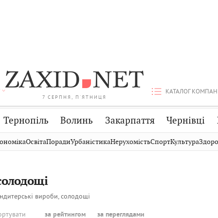
КАТАЛОГ КОМПАН
7 СЕРПНЯ, П'ЯТНИЦЯ
Тернопіль
Волинь
Закарпаття
Чернівці
Стрий
Публікації
Авто
ономіка
Освіта
Поради
Урбаністика
Нерухомість
Спорт
Культура
Здоро
Дрогобич
Світ
Економіка
Хмельницький
Кіно
Дім
солодощі
Вінниця
Фото
Освіта
ндитерські вироби, солодощі
ортувати
за рейтингом
за переглядами