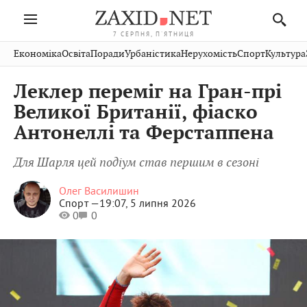
7 СЕРПНЯ, П'ЯТНИЦЯ
Івано-
Публікації
Авто
Словко
Культура
Економіка
Освіта
Поради
Урбаністика
Нерухомість
Спорт
Культура
Стрий
Рівне
Франківськ
Світ
Економіка
Рецепти
Здоров'я
Дрогобич
Львів
Тернопіль
Леклер переміг на Гран-прі
Кіно
Дім
Спорт
Краєзнавство
Хмельницький
Чернівці
Волинь
Великої Британії, фіаско
Фото
Освіта
Нерухомість
Домашні
Вінниця
Шептицький
Антонеллі та Ферстаппена
Закарпаття
тварини
Для Шарля цей подіум став першим в сезоні
Олег Василишин
Спорт —
19:07, 5 липня 2026
0
0