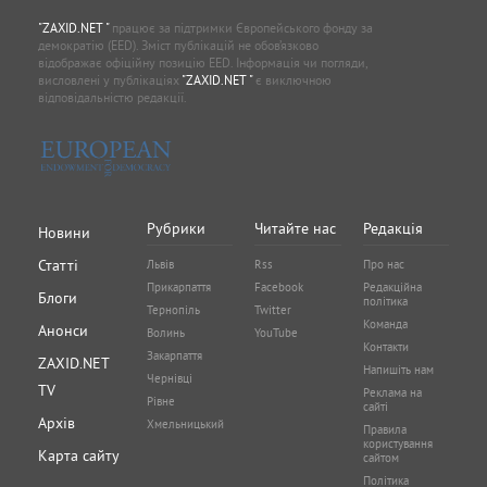
"ZAXID.NET "
працює за підтримки Європейського фонду за
демократію (EED). Зміст публікацій не обов’язково
відображає офіційну позицію EED. Інформація чи погляди,
висловлені у публікаціях
"ZAXID.NET "
є виключною
відповідальністю редакції.
Рубрики
Читайте нас
Редакція
Новини
Статті
Львів
Rss
Про нас
Прикарпаття
Facebook
Редакційна
Блоги
політика
Тернопіль
Twitter
Команда
Анонси
Волинь
YouTube
Контакти
Закарпаття
ZAXID.NET
Напишіть нам
Чернівці
TV
Реклама на
Рівне
сайті
Архів
Хмельницький
Правила
користування
Карта сайту
сайтом
Політика