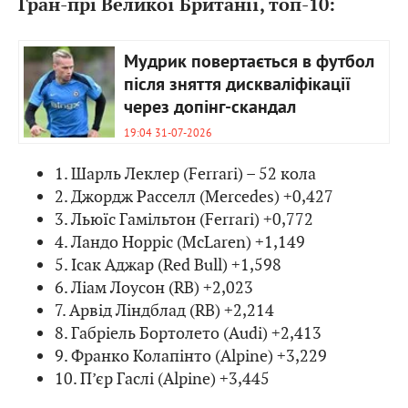
Гран-прі Великої Британії, топ-10:
Мудрик повертається в футбол
після зняття дискваліфікації
через допінг-скандал
19:04 31-07-2026
1. Шарль Леклер (Ferrari) – 52 кола
2. Джордж Расселл (Mercedes) +0,427
3. Льюїс Гамільтон (Ferrari) +0,772
4. Ландо Норріс (McLaren) +1,149
5. Ісак Аджар (Red Bull) +1,598
6. Ліам Лоусон (RB) +2,023
7. Арвід Ліндблад (RB) +2,214
8. Габріель Бортолето (Audi) +2,413
9. Франко Колапінто (Alpine) +3,229
10. П’єр Гаслі (Alpine) +3,445