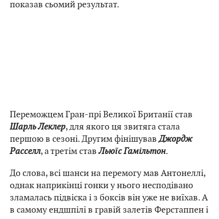
показав сьомий результат.
Переможцем Гран-прі Великої Британії став
Шарль Леклер
, для якого ця звитяга стала
першою в сезоні. Другим фінішував
Джордж
Расселл
, а третім став
Льюїс Гамільтон
.
До слова, всі шанси на перемогу мав Антонеллі,
однак наприкінці гонки у нього несподівано
зламалась підвіска і з боксів він уже не виїхав. А
в самому ендшпілі в гравій залетів Ферстаппен і