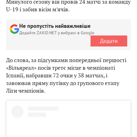
Минулого сезону він провів 24 матчі за команду
U-19 і забив вісім м’ячів.
Не пропустіть найважливіше
Додайте ZAXID.NET у вибрані в Google
Додати
До слова, за підсумками попередньої першості
«Вільяреал» посів третє місце в чемпіонаті
Іспанії, набравши 72 очки у 38 матчах, і
завоював пряму путівку до групового етапу
Ліги чемпіонів.