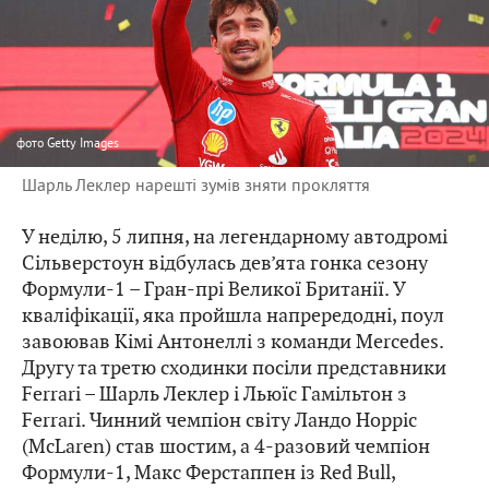
фото
Getty Images
Шарль Леклер нарешті зумів зняти прокляття
У неділю, 5 липня, на легендарному автодромі
Сільверстоун відбулась дев’ята гонка сезону
Формули-1 – Гран-прі Великої Британії. У
кваліфікації, яка пройшла напрередодні, поул
завоював Кімі Антонеллі з команди Mercedes.
Другу та третю сходинки посіли представники
Ferrari – Шарль Леклер і Льюїс Гамільтон з
Ferrari. Чинний чемпіон світу Ландо Норріс
(McLaren) став шостим, а 4-разовий чемпіон
Формули-1, Макс Ферстаппен із Red Bull,