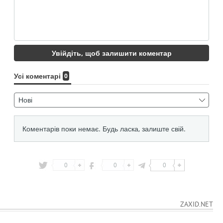
0
0
0
ZAXID.NET