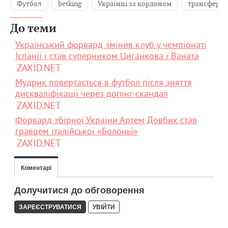
Футбол
betking
Українці за кордоном
трансфер
До теми
Український форвард змінив клуб у чемпіонаті
Іспанії і став суперником Циганкова і Ваната
ZAXID.NET
Мудрик повертається в футбол після зняття
дискваліфікації через допінг-скандал
ZAXID.NET
Форвард збірної України Артем Довбик став
гравцем італійської «Болоньї»
ZAXID.NET