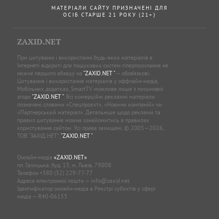
МАТЕРІАЛИ САЙТУ ПРИЗНАЧЕНІ ДЛЯ
ОСІБ СТАРШЕ 21 РОКУ (21+)
ZAXID.NET
При цитуванні і використанні будь-яких матеріалів в
Інтернеті відкриті для пошукових систем гіперпосилання не
нижче першого абзацу на
"ZAXID.NET "
— обов’язкові.
Цитування і використання матеріалів у оффлайн-медіа,
Мобільних додатках, SmartTV можливе лише з письмової
згоди
"ZAXID.NET "
. Всі комерційні рекламні матеріали
позначені словами «Спецпроєкт», «Новини компаній» чи
«Партнерський матеріал». Детальніше щодо реклами та
правил цитування можна ознайомитись в правилах
користування сайтом. Усі права захищені. © 2005—2026,
ТОВ “ЗАХІД.НЕТ”,
"ZAXID.NET "
.
Онлайн-медіа
«ZAXID.NET»
пл. Галицька, буд. 15, м. Львів, 79008
Телефон
+380 (32) 229-77-77
Адреса електронної пошти —
info@zaxid.net
Ідентифікатор онлайн-медіа в Реєстрі суб'єктів у сфері
медіа — R40-06155