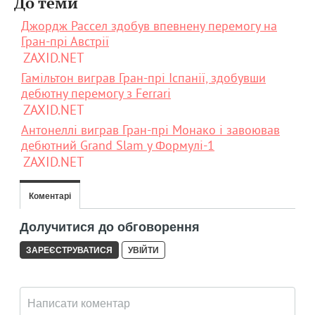
До теми
Джордж Рассел здобув впевнену перемогу на
Гран-прі Австрії
ZAXID.NET
Гамільтон виграв Гран-прі Іспанії, здобувши
дебютну перемогу з Ferrari
ZAXID.NET
Антонеллі виграв Гран-прі Монако і завоював
дебютний Grand Slam у Формулі-1
ZAXID.NET