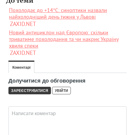
До теми
Похолодає до +14°С: синоптики назвали
найхолодніший день тижня у Львові
ZAXID.NET
Новий антициклон над Європою: скільки
триватиме похолодання та чи накриє Україну
хвиля спеки
ZAXID.NET