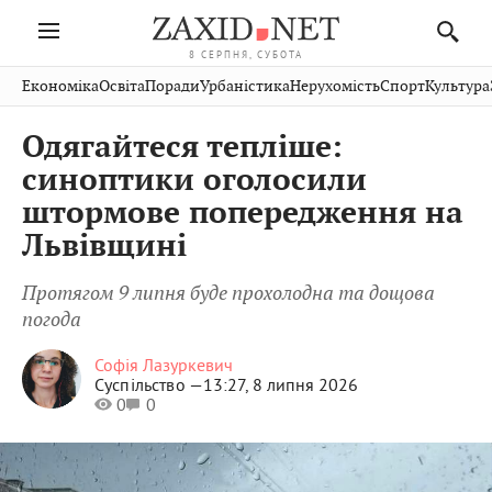
8 СЕРПНЯ, СУБОТА
Івано-
Публікації
Авто
Словко
Культура
Економіка
Освіта
Поради
Урбаністика
Нерухомість
Спорт
Культура
Стрий
Рівне
Франківськ
Світ
Економіка
Рецепти
Здоров'я
Дрогобич
Львів
Тернопіль
Одягайтеся тепліше:
Кіно
Дім
Спорт
Краєзнавство
Хмельницький
Чернівці
Волинь
синоптики оголосили
Фото
Освіта
Нерухомість
Домашні
Вінниця
Шептицький
штормове попередження на
Закарпаття
тварини
Львівщині
Протягом 9 липня буде прохолодна та дощова
погода
Софія Лазуркевич
Суспільство —
13:27, 8 липня 2026
0
0