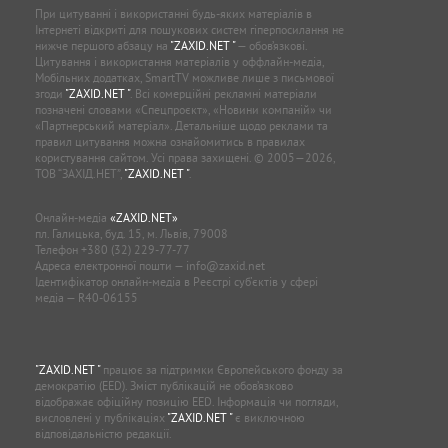
При цитуванні і використанні будь-яких матеріалів в
Інтернеті відкриті для пошукових систем гіперпосилання не
нижче першого абзацу на
"ZAXID.NET "
— обов’язкові.
Цитування і використання матеріалів у оффлайн-медіа,
Мобільних додатках, SmartTV можливе лише з письмової
згоди
"ZAXID.NET "
. Всі комерційні рекламні матеріали
позначені словами «Спецпроєкт», «Новини компаній» чи
«Партнерський матеріал». Детальніше щодо реклами та
правил цитування можна ознайомитись в правилах
користування сайтом. Усі права захищені. © 2005—2026,
ТОВ “ЗАХІД.НЕТ”,
"ZAXID.NET "
.
Онлайн-медіа
«ZAXID.NET»
пл. Галицька, буд. 15, м. Львів, 79008
Телефон
+380 (32) 229-77-77
Адреса електронної пошти —
info@zaxid.net
Ідентифікатор онлайн-медіа в Реєстрі суб'єктів у сфері
медіа — R40-06155
"ZAXID.NET "
працює за підтримки Європейського фонду за
демократію (EED). Зміст публікацій не обов’язково
відображає офіційну позицію EED. Інформація чи погляди,
висловлені у публікаціях
"ZAXID.NET "
є виключною
відповідальністю редакції.