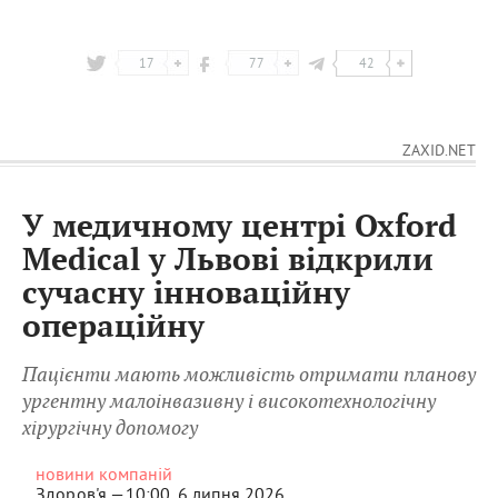
17
77
42
ZAXID.NET
У медичному центрі Oxford
Medical у Львові відкрили
сучасну інноваційну
операційну
Пацієнти мають можливість отримати планову
ургентну малоінвазивну і високотехнологічну
хірургічну допомогу
новини компаній
Здоров'я —
10:00, 6 липня 2026