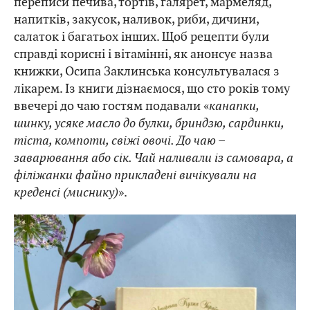
переписи печива, тортів, галярет, мармеляд,
напитків, закусок, наливок, риби, дичини,
салаток і багатьох інших. Щоб рецепти були
справді корисні і вітамінні, як анонсує назва
книжки, Осипа Заклинська консультувалася з
лікарем. Із книги дізнаємося, що сто років тому
ввечері до чаю гостям подавали «
канапки,
шинку, усяке масло до булки, бриндзю, сардинки,
тіста, компоти, свіжі овочі. До чаю –
заварювання або сік. Чай наливали із самовара, а
філіжанки файно прикладені вичікували на
креденсі (миснику)
».