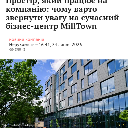
Простір, який працює на
компанію: чому варто
звернути увагу на сучасний
бізнес-центр MillTown
новини компаній
Нерухомість —
16:41, 24 липня 2026
0
0
фото
«Інтергал-Буд»