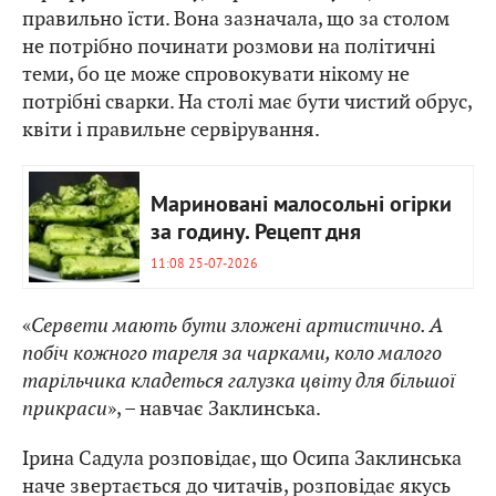
правильно їсти. Вона зазначала, що за столом
не потрібно починати розмови на політичні
теми, бо це може спровокувати нікому не
потрібні сварки. На столі має бути чистий обрус,
квіти і правильне сервірування.
Мариновані малосольні огірки
за годину. Рецепт дня
11:08 25-07-2026
«
Сервети мають бути зложені артистично. А
побіч кожного тареля за чарками, коло малого
тарільчика кладеться галузка цвіту для більшої
прикраси
», – навчає Заклинська.
Ірина Садула розповідає, що Осипа Заклинська
наче звертається до читачів, розповідає якусь