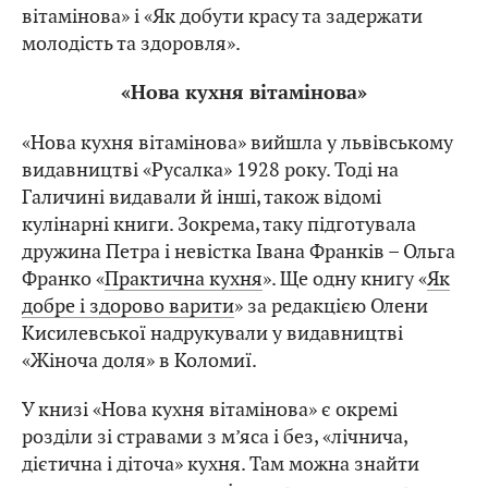
вітамінова» і «Як добути красу та задержати
молодість та здоровля».
«Нова кухня вітамінова»
«Нова кухня вітамінова» вийшла у львівському
видавництві «Русалка» 1928 року. Тоді на
Галичині видавали й інші, також відомі
кулінарні книги. Зокрема, таку підготувала
дружина Петра і невістка Івана Франків – Ольга
Франко «
Практична кухня
». Ще одну книгу «
Як
добре і здорово варити
» за редакцією Олени
Кисилевської надрукували у видавництві
«Жіноча доля» в Коломиї.
У книзі «Нова кухня вітамінова» є окремі
розділи зі стравами з м’яса і без, «лічнича,
дієтична і діточа» кухня. Там можна знайти