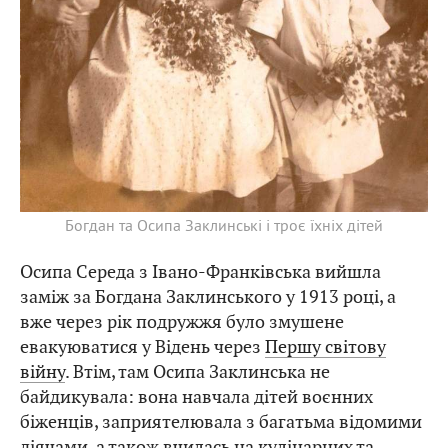
Богдан та Осипа Заклинські і троє їхніх дітей
Осипа Середа з Івано-Франківська вийшла
заміж за Богдана Заклинського у 1913 році, а
вже через рік подружжя було змушене
евакуюватися у Відень через
Першу світову
війну
. Втім, там Осипа Заклинська не
байдикувала: вона навчала дітей воєнних
біженців, заприятелювала з багатьма відомими
діячами, а також вчилась на кулінарних та