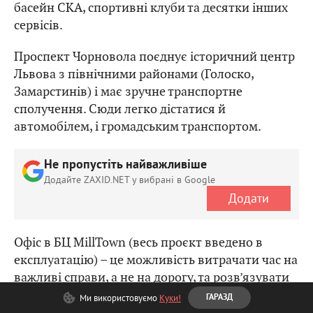
басейн СКА, спортивні клуби та десятки інших
сервісів.
Проспект Чорновола поєднує історичний центр
Львова з північними районами (Голоско,
Замарстинів) і має зручне транспортне
сполучення. Сюди легко дістатися й
автомобілем, і громадським транспортом.
Не пропустіть найважливіше
Додайте ZAXID.NET у вибрані в Google
Додати
Офіс в БЦ MillTown (весь проєкт введено в
експлуатацію) – це можливість витрачати час на
важливі справи, а не на дорогу, та розв’язувати
позаробочі питання в межах БЦ та
Ми використовуємо
Куки!
ГАРАЗД
навколишньої інфраструктури. Тут можна