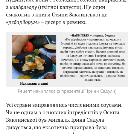
з
каліфльору
(цвітної капусти). Ще один
смаколик з книги Осипи Заклинської це
«ребарборум»
– десерт з ревеню.
Рецепт накипляка (з презентації Ірини Садули)
Усі страви заправлялись численними соусами.
Чи не одним з основних інгредієнтів у Осипи
Заклинської був мигдаль. Ірина Садула
дивується, що екзотична приправа була