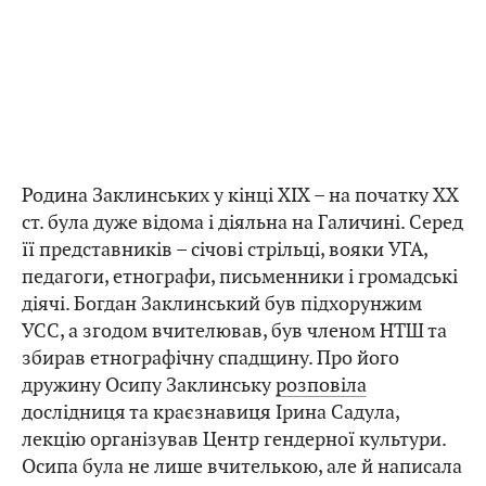
Родина Заклинських у кінці XIX – на початку XX
ст. була дуже відома і діяльна на Галичині. Серед
її представників – січові стрільці, вояки УГА,
педагоги, етнографи, письменники і громадські
діячі. Богдан Заклинський був підхорунжим
УСС, а згодом вчителював, був членом НТШ та
збирав етнографічну спадщину. Про його
дружину Осипу Заклинську
розповіла
дослідниця та краєзнавиця Ірина Садула,
лекцію організував Центр гендерної культури.
Осипа була не лише вчителькою, але й написала