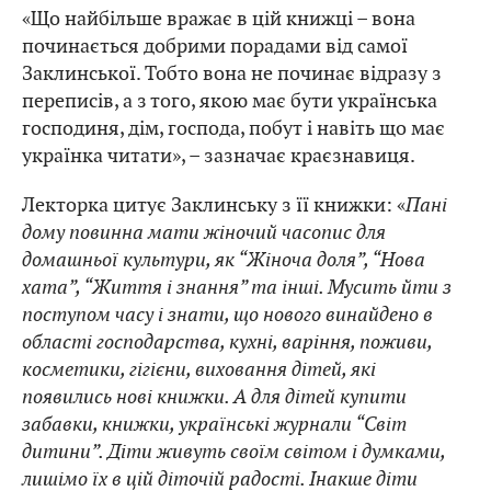
«Що найбільше вражає в цій книжці – вона
починається добрими порадами від самої
Заклинської. Тобто вона не починає відразу з
переписів, а з того, якою має бути українська
господиня, дім, господа, побут і навіть що має
українка читати», – зазначає краєзнавиця.
Лекторка цитує Заклинську з її книжки: «
Пані
дому повинна мати жіночий часопис для
домашньої культури, як “Жіноча доля”, “Нова
хата”, “Життя і знання” та інші. Мусить йти з
поступом часу і знати, що нового винайдено в
області господарства, кухні, варіння, поживи,
косметики, гігієни, виховання дітей, які
появились нові книжки. А для дітей купити
забавки, книжки, українські журнали “Світ
дитини”. Діти живуть своїм світом і думками,
лишімо їх в цій діточій радості. Інакше діти