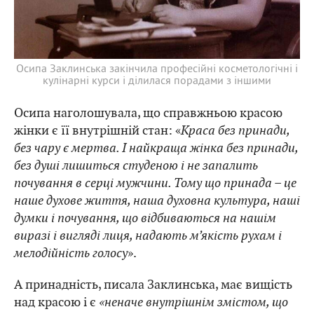
Осипа Заклинська закінчила професійні косметологічні і
кулінарні курси і ділилася порадами з іншими
Осипа наголошувала, що справжньою красою
жінки є її внутрішній стан: «
Краса без принади,
без чару є мертва. І найкраща жінка без принади,
без душі лишиться студеною і не запалить
почування в серці мужчини. Тому що принада – це
наше духове життя, наша духовна культура, наші
думки і почування, що відбиваються на нашім
виразі і вигляді лиця, надають м’якість рухам і
мелодійність голосу
».
А принадність, писала Заклинська, має вищість
над красою і є
«неначе внутрішнім змістом, що