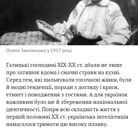
Осипа Заклинська у 1917 році
Галицькі господині XIX-XX ст. дбали не лише
про затишок вдома і смачні страви на кухні.
Серед тем, які пильнували тогочасні жінки, були
й модні тенденції, поради з догляду і краси,
етикет і поводження з гостями. А для українок
важливим було ще й збереження національної
ідентичності. Попри всю складність життя у
першій половині XX ст. українська інтелігенція
намагалася тримати цю високу планку.