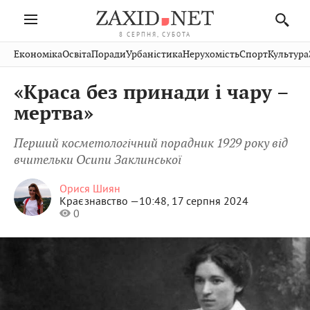
8 СЕРПНЯ, СУБОТА
Івано-
Публікації
Авто
Словко
Культура
Економіка
Освіта
Поради
Урбаністика
Нерухомість
Спорт
Культура
Стрий
Рівне
Франківськ
Світ
Економіка
Рецепти
Здоров'я
Дрогобич
Львів
Тернопіль
«Краса без принади і чару –
Кіно
Дім
Спорт
Краєзнавство
Хмельницький
Чернівці
Волинь
мертва»
Фото
Освіта
Нерухомість
Домашні
Вінниця
Шептицький
Закарпаття
тварини
Перший косметологічний порадник 1929 року від
вчительки Осипи Заклинської
Орися Шиян
Краєзнавство —
10:48, 17 серпня 2024
0