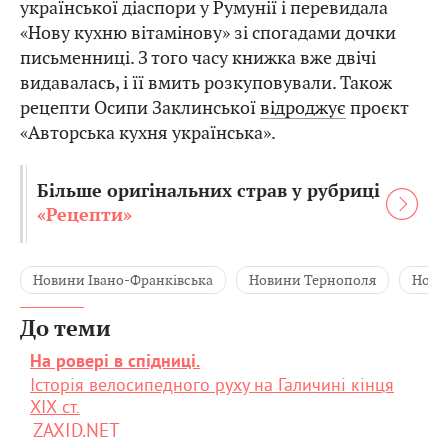
української діаспори у Румунії і перевидала
«Нову кухню вітамінову» зі спогадами дочки
письменниці. З того часу книжка вже двічі
видавалась, і її вмить розкуповували. Також
рецепти Осипи Заклинської
відроджує
проєкт
«Авторська кухня українська».
Більше оригінальних страв у рубриці
«Рецепти»
Новини Івано-Франківська
Новини Тернополя
Нови
До теми
На ровері в спідниці.
Історія велосипедного руху на Галичині кінця
ХІХ ст.
ZAXID.NET