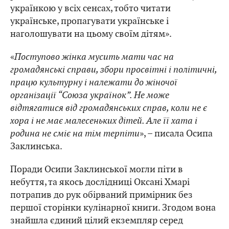
українкою у всіх сенсах, тобто читати
українське, пропагувати українське і
наголошувати на цьому своїм дітям».
«
Поступово жінка мусить мати час на
громадянські справи, збори просвітні і політичні,
працю культурну і належати до жіночої
організації “Союза українок”. Не може
відтягатися від громадянських справ, коли не є
хора і не має малесеньких дітей. Але її хата і
родина не сміє на тім терпіти
», – писала Осипа
Заклинська.
Поради Осипи Заклинської могли піти в
небуття, та якось дослідниці Оксані Хмарі
потрапив до рук обірваний примірник без
першої сторінки кулінарної книги. Згодом вона
знайшла єдиний цілий екземпляр серед