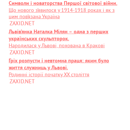
Символи і новаторства Першої світової війни.
Що нового з’явилося у 1914-1918 роках і як з
цим пов’язана Україна
ZAXID.NET
Львів’янка Наталка Мілян – одна з перших
українських скульпторок.
Народилася у Львові, похована в Кракові
ZAXID.NET
Гріх розпусти і невтомна праця: яким було
життя служниць у Львові.
Родинні історії початку XX століття
ZAXID.NET