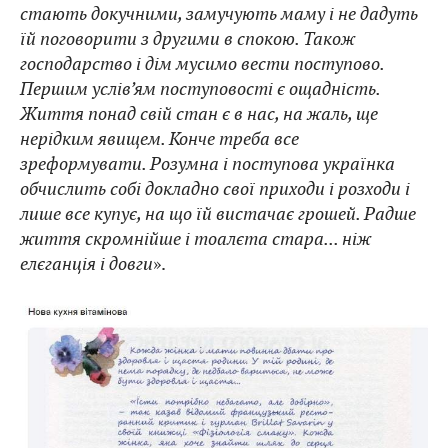
стають докучними, замучують маму і не дадуть
їй поговорити з другими в спокою. Також
господарство і дім мусимо вести поступово.
Першим услів’ям поступовості є ощадність.
Життя понад свій стан є в нас, на жаль, ще
нерідким явищем. Конче треба все
зреформувати. Розумна і поступова українка
обчислить собі докладно свої приходи і розходи і
лише все купує, на що їй вистачає грошей. Радше
життя скромнійше і тоалєта стара... ніж
елєганція і довги
».