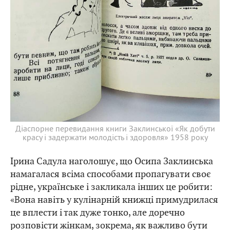
Діаспорне перевидання книги Заклинської «Як добути
красу і задержати молодість і здоровля» 1958 року
Ірина Садула наголошує, що Осипа Заклинська
намагалася всіма способами пропагувати своє
рідне, українське і закликала інших це робити:
«Вона навіть у кулінарній книжці примудрилася
це вплести і так дуже тонко, але доречно
розповісти жінкам, зокрема, як важливо бути