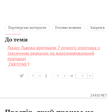
Партнерські матеріали
Головні новини
Здоров'я
До теми
Лікарі Львова врятували 7-річного хлопчика з
токсичною реакцією на жарознижувальний
препарат
ZAXID.NET
0
0
0
ZAXID.NET