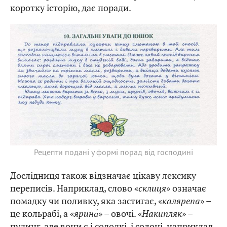
коротку історію, дає поради.
Рецепти подані у формі порад від господині
Дослідниця також відзначає цікаву лексику
переписів. Наприклад, слово «
склиця
» означає
помадку чи поливку, яка застигає, «
калярепа
» –
це кольрабі, а «
ярина́
» – овочі. «
Накипляк
» –
пудинг, але вони є і солодкі, і солоні, наприклад