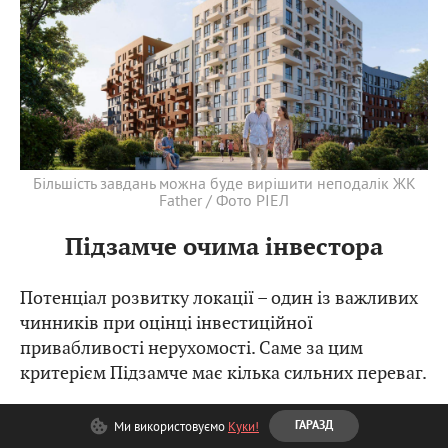
Більшість завдань можна буде вирішити неподалік ЖК
Father / Фото РІЕЛ
Підзамче очима інвестора
Потенціал розвитку локації – один із важливих
чинників при оцінці інвестиційної
привабливості нерухомості. Саме за цим
критерієм Підзамче має кілька сильних переваг.
Для інвесторів важливе значення має не лише
Ми використовуємо
Куки!
ГАРАЗД
сам житловий комплекс, а й перспективи