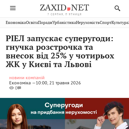
7 СЕРПНЯ, П'ЯТНИЦЯ
Івано-
Публікації
Авто
Словко
Культура
Економіка
Освіта
Поради
Урбаністика
Нерухомість
Спорт
Культура
Стрий
Рівне
Франківськ
Світ
Економіка
Рецепти
Здоров'я
Дрогобич
Львів
Тернопіль
РІЕЛ запускає суперугоди:
Кіно
Дім
Спорт
Краєзнавство
Хмельницький
Чернівці
Волинь
гнучка розстрочка та
Фото
Освіта
Нерухомість
Домашні
Вінниця
Шептицький
внесок від 25% у чотирьох
Закарпаття
тварини
ЖК у Києві та Львові
новини компаній
Економіка —
10:00, 21 травня 2026
0