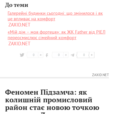
До теми
Галерейні будинки сьогодні: що змінилося і як
це впливає на комфорт
ZAXID.NET
«Мій дім – моя фортеця»: як ЖК Father від РІЕЛ
переосмислює сімейний комфорт
ZAXID.NET
0
0
0
ZAXID.NET
Феномен Підзамча: як
колишній промисловий
район стає новою точкою