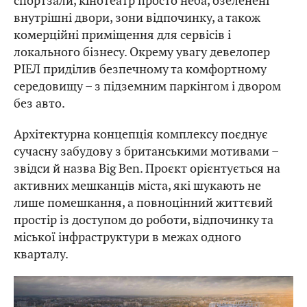
спортзали, кінотеатр просто неба, озеленені
внутрішні двори, зони відпочинку, а також
комерційні приміщення для сервісів і
локального бізнесу. Окрему увагу девелопер
РІЕЛ приділив безпечному та комфортному
середовищу – з підземним паркінгом і двором
без авто.
Архітектурна концепція комплексу поєднує
сучасну забудову з британськими мотивами –
звідси й назва Big Ben. Проєкт орієнтується на
активних мешканців міста, які шукають не
лише помешкання, а повноцінний життєвий
простір із доступом до роботи, відпочинку та
міської інфраструктури в межах одного
кварталу.