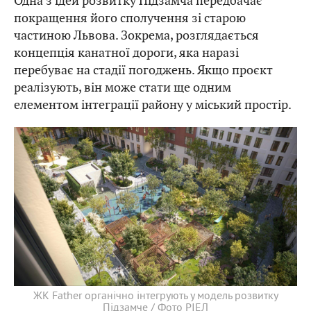
Одна з ідей розвитку Підзамча передбачає
покращення його сполучення зі старою
частиною Львова. Зокрема, розглядається
концепція канатної дороги, яка наразі
перебуває на стадії погоджень. Якщо проєкт
реалізують, він може стати ще одним
елементом інтеграції району у міський простір.
ЖК Father органічно інтегрують у модель розвитку
Підзамче / Фото РІЕЛ