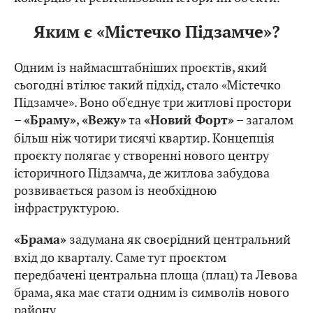
Яким є «Містечко Підзамче»?
Одним із наймасштабніших проєктів, який
сьогодні втілює такий підхід, стало «Містечко
Підзамче». Воно об'єднує три житлові простори
–
,
та
– загалом
«Браму»
«Вежу»
«Новий Форт»
більш ніж чотири тисячі квартир. Концепція
проєкту полягає у створенні нового центру
історичного Підзамча, де житлова забудова
розвивається разом із необхідною
інфраструктурою.
задумана як своєрідний центральний
«Брама»
вхід до кварталу. Саме тут проєктом
передбачені центральна площа (плац) та Левова
брама, яка має стати одним із символів нового
району.