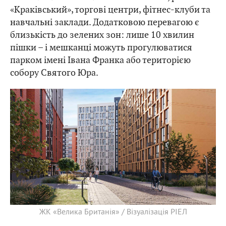
«Краківський», торгові центри, фітнес-клуби та
навчальні заклади. Додатковою перевагою є
близькість до зелених зон: лише 10 хвилин
пішки – і мешканці можуть прогулюватися
парком імені Івана Франка або територією
собору Святого Юра.
ЖК «Велика Британія» / Візуалізація РІЕЛ