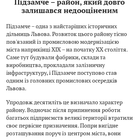
Підзамче – район, який довго
залишався недооціненим
Підзамче – одна з найстаріших історичних
дільниць Львова. Розвиток цього району тісно
пов'язаний із промисловою модернізацією
міста наприкінці XIX – на початку XX століття.
Саме тут будували фабрики, склади та
виробництва, прокладали залізничну
інфраструктуру, і Підзамче поступово став
одним із головних промислових осередків
Львова.
Упродовж десятиліть це визначало характер
району. Водночас після припинення роботи
багатьох підприємств великі території втратили
своє первісне призначення. Попри вигідне
розташування поруч із центром міста, вони