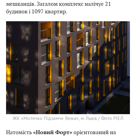
мешканців. Загалом комплекс налічує 21
будинок і 1097 квартир.
ЖК «Містечко Підзамче. Вежа», м. Львів / Фото РІЕЛ
Натомість
орієнтований на
«Новий Форт»