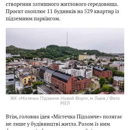
створення затишного житлового середовища.
Проєкт охоплює 11 будинків на 529 квартир із
підземним паркінгом.
ЖК «Містечко Підзамче. Новий Форт», м. Львів / Фото
РІЕЛ
Втім, головна ідея «Містечка Підзамче» полягає
не лише у будівництві житла. Разом із ним