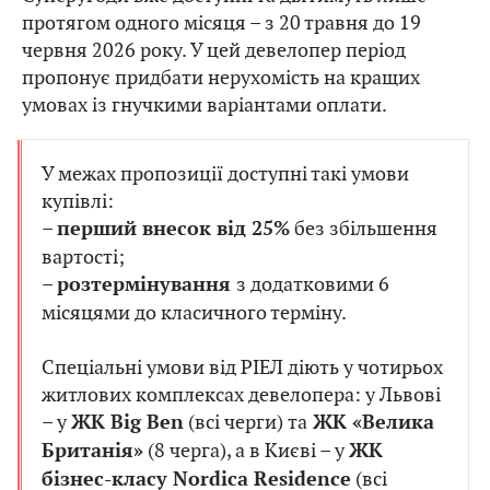
протягом одного місяця – з 20 травня до 19
червня 2026 року. У цей девелопер період
пропонує придбати нерухомість на кращих
умовах із гнучкими варіантами оплати.
У межах пропозиції доступні такі умови
купівлі:
–
без збільшення
перший внесок від 25%
вартості;
–
з додатковими 6
розтермінування
місяцями до класичного терміну.
Спеціальні умови від РІЕЛ діють у чотирьох
житлових комплексах девелопера: у Львові
– у
(всі черги) та
ЖК Big Ben
ЖК «Велика
(8 черга), а в Києві – у
Британія»
ЖК
(всі
бізнес-класу Nordica Residence