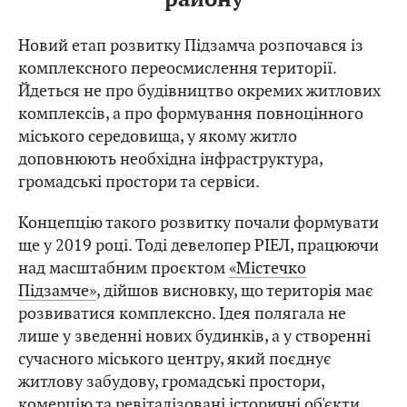
Новий етап розвитку Підзамча розпочався із
комплексного переосмислення території.
Йдеться не про будівництво окремих житлових
комплексів, а про формування повноцінного
міського середовища, у якому житло
доповнюють необхідна інфраструктура,
громадські простори та сервіси.
Концепцію такого розвитку почали формувати
ще у 2019 році. Тоді девелопер РІЕЛ, працюючи
над масштабним проєктом
«Містечко
Підзамче»
, дійшов висновку, що територія має
розвиватися комплексно. Ідея полягала не
лише у зведенні нових будинків, а у створенні
сучасного міського центру, який поєднує
житлову забудову, громадські простори,
комерцію та ревіталізовані історичні об'єкти.