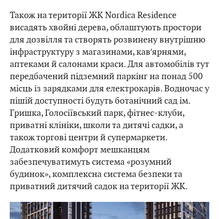
Також на території ЖК Nordica Residence
висадять хвойні дерева, облаштують простори
для дозвілля та створять розвинену внутрішню
інфраструктуру з магазинами, кав’ярнями,
аптеками й салонами краси. Для автомобілів тут
передбачений підземний паркінг на понад 500
місць із зарядками для електрокарів. Водночас у
пішій доступності будуть ботанічний сад ім.
Гришка, Голосіївський парк, фітнес-клуби,
приватні клініки, школи та дитячі садки, а
також торгові центри й супермаркети.
Додатковий комфорт мешканцям
забезпечуватимуть система «розумний
будинок», комплексна система безпеки та
приватний дитячий садок на території ЖК.