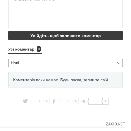
0
0
0
ZAXID.NET