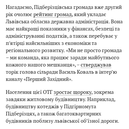
Нагадаємо, Підберізцівська громада вже другий
рік очолює
рейтинг громад
, який укладає
Львівська обласна державна адміністрація. Вона
має найкращі показники у фінансах, безпеці та
адмініструванні податків, а також перебуває у
п’ятірці найсильніших з економіки та
регіонального розвитку. «Ми не просто громада
– ми команда, яка працює заради майбутнього
кожного нашого мешканця», –
стверджував
торік голова сільради Василь Коваль в інтер’ю
каналу «Перший Західний».
Населення цієї ОТГ
зростає щороку
, зокрема
завдяки житловому будівництву. Наприклад,
будівництву котеджів у Підгірномута
Підберізцях, а також багатоквартирних
будівників поблизу львівської об’їзної дороги.