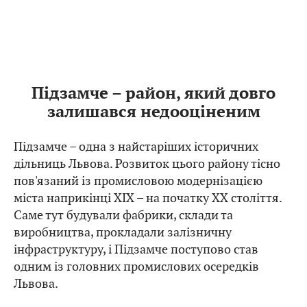
Підзамче – район, який довго
залишався недооціненим
Підзамче – одна з найстаріших історичних
дільниць Львова. Розвиток цього району тісно
пов'язаний із промисловою модернізацією
міста наприкінці XIX – на початку XX століття.
Саме тут будували фабрики, склади та
виробництва, прокладали залізничну
інфраструктуру, і Підзамче поступово став
одним із головних промислових осередків
Львова.