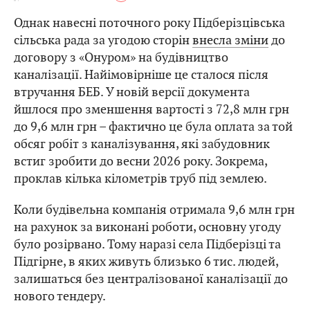
Однак навесні поточного року Підберізцівська
сільська рада за угодою сторін
внесла зміни
до
договору з «Онуром» на будівництво
каналізації. Найімовірніше це сталося після
втручання БЕБ. У новій версії документа
йшлося про зменшення вартості з 72,8 млн грн
до 9,6 млн грн – фактично це була оплата за той
обсяг робіт з каналізування, які забудовник
встиг зробити до весни 2026 року. Зокрема,
проклав кілька кілометрів труб під землею.
Коли будівельна компанія отримала 9,6 млн грн
на рахунок за виконані роботи, основну угоду
було розірвано. Тому наразі села Підберізці та
Підгірне, в яких живуть близько 6 тис. людей,
залишаться без централізованої каналізації до
нового тендеру.