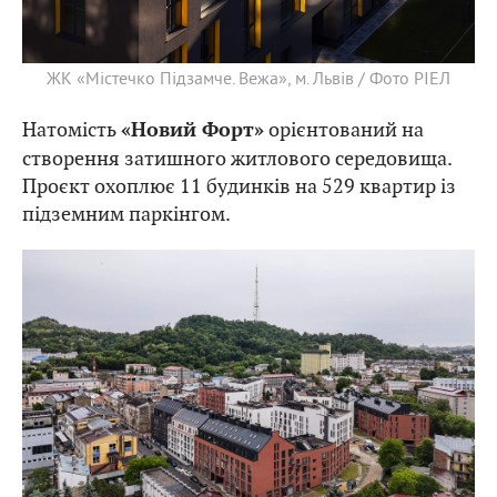
ЖК «Містечко Підзамче. Вежа», м. Львів / Фото РІЕЛ
Натомість
орієнтований на
«Новий Форт»
створення затишного житлового середовища.
Проєкт охоплює 11 будинків на 529 квартир із
підземним паркінгом.