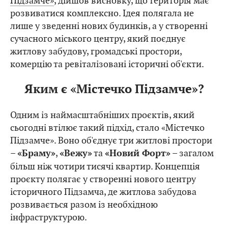
Підзамче»
, дійшов висновку, що територія має
розвиватися комплексно. Ідея полягала не
лише у зведенні нових будинків, а у створенні
сучасного міського центру, який поєднує
житлову забудову, громадські простори,
комерцію та ревіталізовані історичні об'єкти.
Яким є «Містечко Підзамче»?
Одним із наймасштабніших проєктів, який
сьогодні втілює такий підхід, стало «Містечко
Підзамче». Воно об'єднує три житлові простори
–
,
та
– загалом
«Браму»
«Вежу»
«Новий Форт»
більш ніж чотири тисячі квартир. Концепція
проєкту полягає у створенні нового центру
історичного Підзамча, де житлова забудова
розвивається разом із необхідною
інфраструктурою.