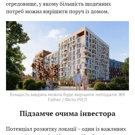
середовище, у якому більшість щоденних
потреб можна вирішити поруч із домом.
Більшість завдань можна буде вирішити неподалік ЖК
Father / Фото РІЕЛ
Підзамче очима інвестора
Потенціал розвитку локації – один із важливих