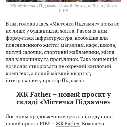
ЖК «Містечко Підзамче. Новий Форт», м. Львів / Фото
РІЕЛ
Втім, головна ідея «Містечка Підзамче» полягає
не лише у будівництві житла. Разом із ним
формується інфраструктура, необхідна для
повсякденного життя: магазини, кафе, школа,
дитячі садочки, спортивні майданчики, місця
для відпочинку та прогулянок. Така концепція
дозволяє створювати не окремий житловий
комплекс, а новий міський квартал,
інтегрований у простір Підзамча.
ЖК Father – новий проєкт у
складі «Містечка Підзамче»
Логічним продовженням цього підходу став і
новий проєкт РІЕЛ –
ЖК Father
. Комплекс