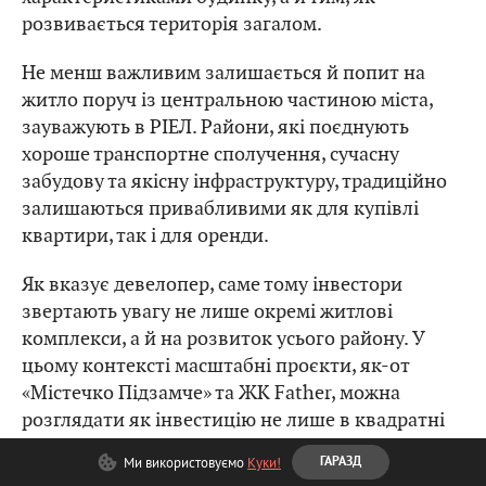
розвивається територія загалом.
Не менш важливим залишається й попит на
житло поруч із центральною частиною міста,
зауважують в РІЕЛ. Райони, які поєднують
хороше транспортне сполучення, сучасну
забудову та якісну інфраструктуру, традиційно
залишаються привабливими як для купівлі
квартири, так і для оренди.
Як вказує девелопер, саме тому інвестори
звертають увагу не лише окремі житлові
комплекси, а й на розвиток усього району. У
цьому контексті масштабні проєкти, як-от
«Містечко Підзамче» та ЖК Father, можна
розглядати як інвестицію не лише в квадратні
метри, а й у територію, яка продовжує активно
Ми використовуємо
Куки!
ГАРАЗД
змінюватися.