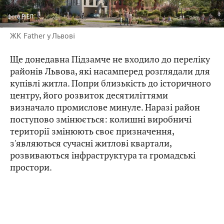
фото
РІЕЛ
ЖК Father у Львові
Ще донедавна Підзамче не входило до переліку
районів Львова, які насамперед розглядали для
купівлі житла. Попри близькість до історичного
центру, його розвиток десятиліттями
визначало промислове минуле. Наразі район
поступово змінюється: колишні виробничі
території змінюють своє призначення,
з'являються сучасні житлові квартали,
розвиваються інфраструктура та громадські
простори.