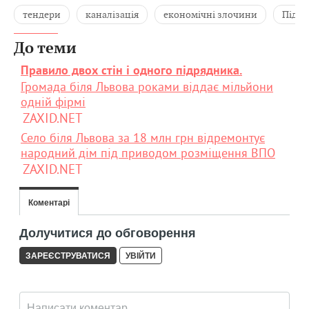
тендери
каналізація
економічні злочини
Підбе
До теми
Правило двох стін і одного підрядника.
Громада біля Львова роками віддає мільйони
одній фірмі
ZAXID.NET
Село біля Львова за 18 млн грн відремонтує
народний дім під приводом розміщення ВПО
ZAXID.NET