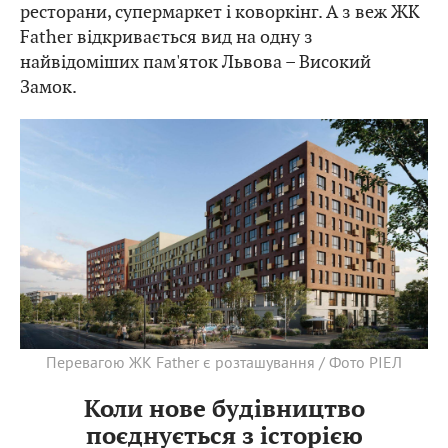
ресторани, супермаркет і коворкінг. А з веж ЖК
Father відкривається вид на одну з
найвідоміших пам'яток Львова – Високий
Замок.
Перевагою ЖК Father є розташування / Фото РІЕЛ
Коли нове будівництво
поєднується з історією