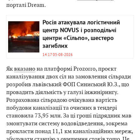
порталі Dream.
Росія атакувала логістичний
центр NOVUS і розподільчі
центри «Сільпо», шестеро
загиблих
14:17 05-08-2026
Як
вказано
на платформі Prozorro, проєкт
каналізування двох сіл на замовлення сільради
розробив львівський ФОП Синиський Ю.З., що
провадить діяльність у галузі інжинірингу.
Розрахована сільрадою очікувана вартість
побудови каналізації та очисних в тендері
становила 73,95 млн. За ці гроші підрядник мав
змонтувати систему водовідведення, зокрема
прокласти понад 11,1 км каналізаційних мереж,
збудувати станцію з очищення стоків тощо. Це