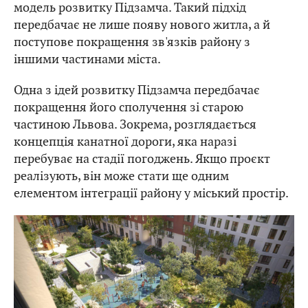
модель розвитку Підзамча. Такий підхід
передбачає не лише появу нового житла, а й
поступове покращення зв'язків району з
іншими частинами міста.
Одна з ідей розвитку Підзамча передбачає
покращення його сполучення зі старою
частиною Львова. Зокрема, розглядається
концепція канатної дороги, яка наразі
перебуває на стадії погоджень. Якщо проєкт
реалізують, він може стати ще одним
елементом інтеграції району у міський простір.