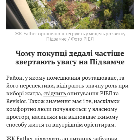
ЖК Father органічно інтегрують у модель розвитку
Підзамче / Фото РІЕЛ
Чому покупці дедалі частіше
звертають увагу на Підзамче
Район, у якому помешкання розташоване, та
його перспективи, відіграють значну роль при
виборі житла,
свідчить
опитування РІЕЛ та
Revisior. Також значення має і те, наскільки
комфортно люди почуваються у власному
просторі, наскільки він відповідає їхньому
способу життя та внутрішнім орієнтирам.
ЖК Father підходить до питання забудови