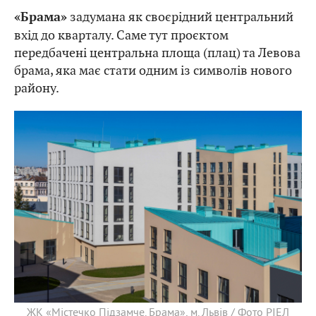
задумана як своєрідний центральний
«Брама»
вхід до кварталу. Саме тут проєктом
передбачені центральна площа (плац) та Левова
брама, яка має стати одним із символів нового
району.
ЖК «Містечко Підзамче. Брама», м. Львів / Фото РІЕЛ