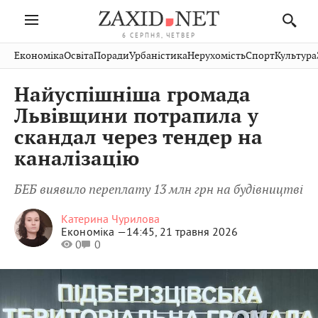
6 СЕРПНЯ, ЧЕТВЕР
Івано-
Публікації
Авто
Словко
Культура
Економіка
Освіта
Поради
Урбаністика
Нерухомість
Спорт
Культура
Стрий
Рівне
Франківськ
Світ
Економіка
Рецепти
Здоров'я
Дрогобич
Львів
Тернопіль
Найуспішніша громада
Кіно
Дім
Спорт
Краєзнавство
Хмельницький
Чернівці
Волинь
Львівщини потрапила у
Фото
Освіта
Нерухомість
Домашні
Вінниця
Шептицький
скандал через тендер на
Закарпаття
тварини
каналізацію
БЕБ виявило переплату 13 млн грн на будівництві
Катерина Чурилова
Економіка —
14:45, 21 травня 2026
0
0