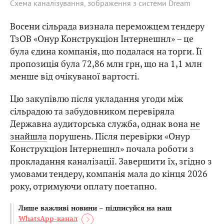
Схема каналізування, зображення з системи Dream
Восени сільрада визнала переможцем тендеру
ТзОВ «Онур Конструкціон Інтернешнл» – це
була єдина компанія, що подалася на торги. Її
пропозиція була 72,86 млн грн, що на 1,1 млн
менше від очікуваної вартості.
Цю закупівлю після укладання угоди між
сільрадою та забудовником перевіряла
Державна аудиторська служба, однак вона
не
знайшла
порушень. Після перевірки «Онур
Конструкціон Інтернешнл» почала роботи з
прокладання каналізації. Завершити їх, згідно з
умовами тендеру, компанія мала до кінця 2026
року, отримуючи оплату поетапно.
Лише важливі новини – підписуйся на наш
WhatsApp-канал