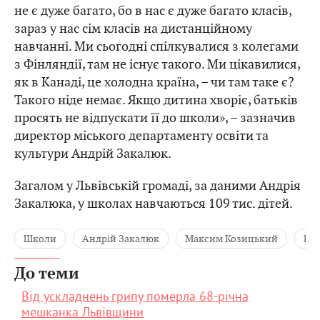
не є дуже багато, бо в нас є дуже багато класів,
зараз у нас сім класів на дистанційному
навчанні. Ми сьогодні спілкувалися з колегами
з Фінляндії, там не існує такого. Ми цікавилися,
як в Канаді, це холодна країна, – чи там таке є?
Такого ніде немає. Якщо дитина хворіє, батьків
просять не відпускати її до школи», – зазначив
директор міського департаменту освіти та
культури Андрій Закалюк.
Загалом у Львівській громаді, за даними Андрія
Закалюка, у школах навчаються 109 тис. дітей.
Школи
Андрій Закалюк
Максим Козицький
Гри
До теми
Від ускладнень грипу померла 68-річна
мешканка Львівщини