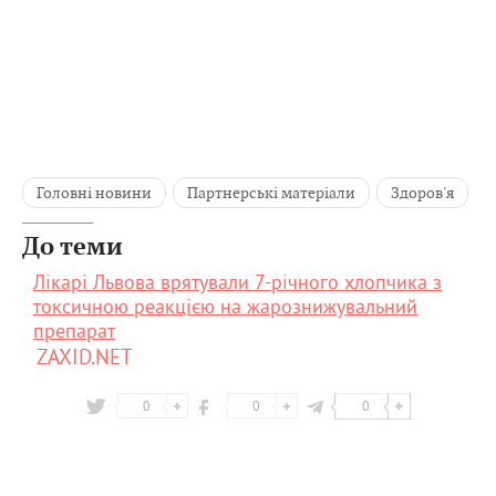
Головні новини
Партнерські матеріали
Здоров'я
До теми
Лікарі Львова врятували 7-річного хлопчика з
токсичною реакцією на жарознижувальний
препарат
ZAXID.NET
0
0
0