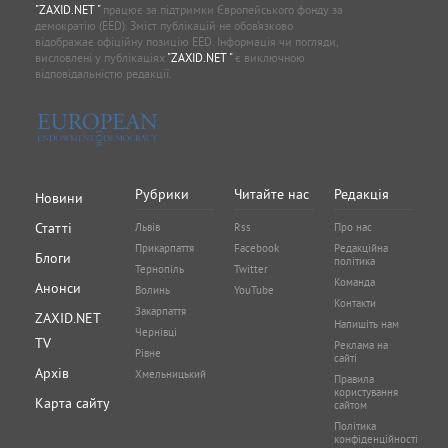
"ZAXID.NET "
працює за підтримки Європейського фонду за
демократію (EED). Зміст публікацій не обов’язково
відображає офіційну позицію EED. Інформація чи погляди,
висловлені у публікаціях
"ZAXID.NET "
є виключною
відповідальністю редакції.
Рубрики
Читайте нас
Редакція
Новини
Статті
Львів
Rss
Про нас
Прикарпаття
Facebook
Редакційна
Блоги
політика
Тернопіль
Twitter
Команда
Анонси
Волинь
YouTube
Контакти
Закарпаття
ZAXID.NET
Напишіть нам
Чернівці
TV
Реклама на
Рівне
сайті
Архів
Хмельницький
Правила
користування
Карта сайту
сайтом
Політика
конфіденційності