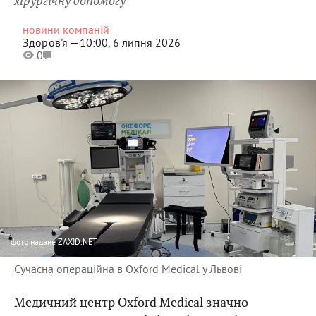
хірургічну допомогу
новини компаній
Здоров'я —
10:00, 6 липня 2026
0
фото
надане ZAXID.NET
Сучасна операційна в Oxford Medical у Львові
Медичний центр
Oxford Medical
значно