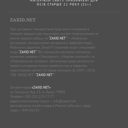
МАТЕРІАЛИ САЙТУ ПРИЗНАЧЕНІ ДЛЯ
ОСІБ СТАРШЕ 21 РОКУ (21+)
ZAXID.NET
При цитуванні і використанні будь-яких матеріалів в
Інтернеті відкриті для пошукових систем гіперпосилання не
нижче першого абзацу на
"ZAXID.NET "
— обов’язкові.
Цитування і використання матеріалів у оффлайн-медіа,
Мобільних додатках, SmartTV можливе лише з письмової
згоди
"ZAXID.NET "
. Всі комерційні рекламні матеріали
позначені словами «Спецпроєкт», «Новини компаній» чи
«Партнерський матеріал». Детальніше щодо реклами та
правил цитування можна ознайомитись в правилах
користування сайтом. Усі права захищені. © 2005—2026,
ТОВ “ЗАХІД.НЕТ”,
"ZAXID.NET "
.
Онлайн-медіа
«ZAXID.NET»
пл. Галицька, буд. 15, м. Львів, 79008
Телефон
+380 (32) 229-77-77
Адреса електронної пошти —
info@zaxid.net
Ідентифікатор онлайн-медіа в Реєстрі суб'єктів у сфері
медіа — R40-06155