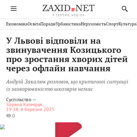
9 СЕРПНЯ, НЕДІЛЯ
Івано-
Публікації
Авто
Словко
Культура
Економіка
Освіта
Поради
Урбаністика
Нерухомість
Спорт
Культура
Стрий
Рівне
Франківськ
Світ
Економіка
Рецепти
Здоров'я
Дрогобич
Львів
Тернопіль
У Львові відповіли на
Кіно
Дім
Спорт
Краєзнавство
Хмельницький
Чернівці
Волинь
звинувачення Козицького
Фото
Освіта
Нерухомість
Домашні
Вінниця
Шептицький
про зростання хворих дітей
Закарпаття
тварини
через офлайн навчання
Андрій Закалюк розповів, що критичної ситуації
із захворюваністю школярів немає
Суспільство —
Зоряна Казмірук,
19:38, 4 березня 2025
0