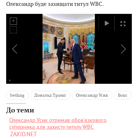
Олександр буде захищати титул WBC.
betking
Дональд Трамп
Олександр Усик
Бокс
До теми
Олександр Усик отримав обов'язкового
суперника для захисту титулу WBC
ZAXID.NET