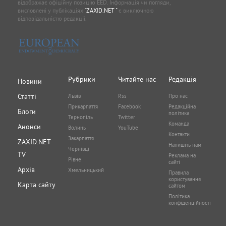
відображає офіційну позицію EED. Інформація чи погляди,
висловлені у публікаціях
"ZAXID.NET "
є виключною
відповідальністю редакції.
Рубрики
Читайте нас
Редакція
Новини
Статті
Львів
Rss
Про нас
Прикарпаття
Facebook
Редакційна
Блоги
політика
Тернопіль
Twitter
Команда
Анонси
Волинь
YouTube
Контакти
Закарпаття
ZAXID.NET
Напишіть нам
Чернівці
TV
Реклама на
Рівне
сайті
Архів
Хмельницький
Правила
користування
Карта сайту
сайтом
Політика
конфіденційності