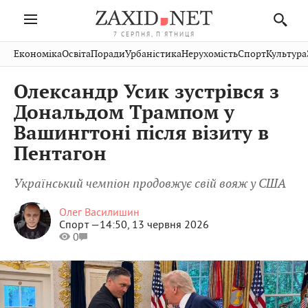
7 СЕРПНЯ, П'ЯТНИЦЯ
Івано-
Публікації
Авто
Словко
Культура
Економіка
Освіта
Поради
Урбаністика
Нерухомість
Спорт
Культура
Стрий
Рівне
Франківськ
Світ
Економіка
Рецепти
Здоров'я
Дрогобич
Львів
Тернопіль
Олександр Усик зустрівся з
Кіно
Дім
Спорт
Краєзнавство
Хмельницький
Чернівці
Волинь
Дональдом Трампом у
Фото
Освіта
Нерухомість
Домашні
Вінниця
Шептицький
Вашингтоні після візиту в
Закарпаття
тварини
Пентагон
Український чемпіон продовжує свій вояж у США
Олег Василишин
Спорт —
14:50, 13 червня 2026
0