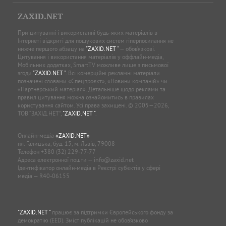
ZAXID.NET
При цитуванні і використанні будь-яких матеріалів в
Інтернеті відкриті для пошукових систем гіперпосилання не
нижче першого абзацу на
"ZAXID.NET "
— обов’язкові.
Цитування і використання матеріалів у оффлайн-медіа,
Мобільних додатках, SmartTV можливе лише з письмової
згоди
"ZAXID.NET "
. Всі комерційні рекламні матеріали
позначені словами «Спецпроєкт», «Новини компаній» чи
«Партнерський матеріал». Детальніше щодо реклами та
правил цитування можна ознайомитись в правилах
користування сайтом. Усі права захищені. © 2005—2026,
ТОВ “ЗАХІД.НЕТ”,
"ZAXID.NET "
.
Онлайн-медіа
«ZAXID.NET»
пл. Галицька, буд. 15, м. Львів, 79008
Телефон
+380 (32) 229-77-77
Адреса електронної пошти —
info@zaxid.net
Ідентифікатор онлайн-медіа в Реєстрі суб'єктів у сфері
медіа — R40-06155
"ZAXID.NET "
працює за підтримки Європейського фонду за
демократію (EED). Зміст публікацій не обов’язково