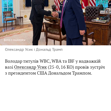
фото
з соцмереж
Олександр Усик і Дональд Трамп
Володар титулів WBC, WBA та IBF у надважкій
вазі
Олександр Усик
(25-0, 16 КО) провів зустріч
з президентом США Дональдом Трампом.