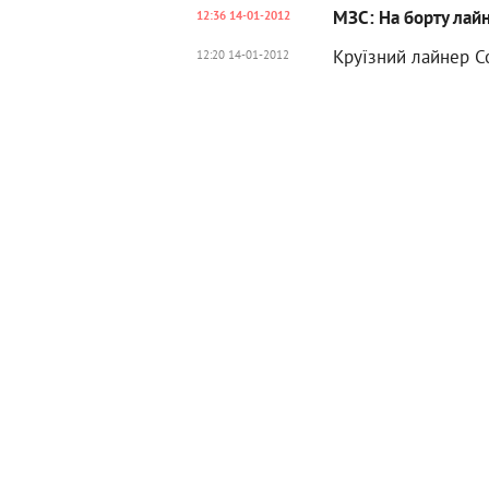
МЗС: На борту лайн
12:36 14-01-2012
Круїзний лайнер Co
12:20 14-01-2012