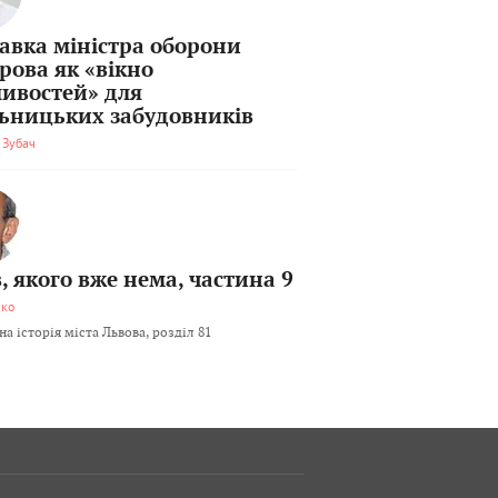
тавка міністра оборони
рова як «вікно
ивостей» для
льницьких забудовників
 Зубач
, якого вже нема, частина 9
мко
а історія міста Львова, розділ 81