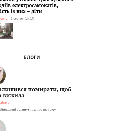
одіїв електросамокатів,
сть із них – діти
оляр
6 серпня, 15:10
БЛОГИ
залишився помирати, щоб
а вижила
ейнега
бійця, який загинув під час штурму