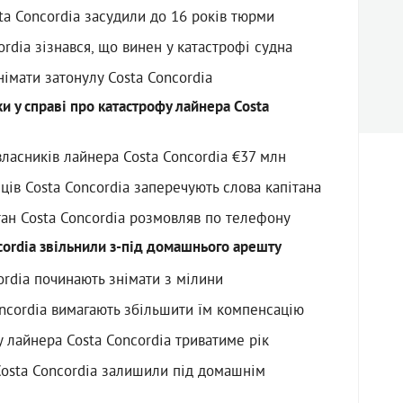
ta Concordia засудили до 16 років тюрми
ordia зізнався, що винен у катастрофі судна
днімати затонулу Costa Concordia
и у справі про катастрофу лайнера Costa
 власників лайнера Costa Concordia €37 млн
ів Costa Concordia заперечують слова капітана
ітан Costa Concordia розмовляв по телефону
cordia звільнили з-під домашнього арешту
ordia починають знімати з мілини
oncordia вимагають збільшити їм компенсацію
 лайнера Costa Concordia триватиме рік
Costa Concordia залишили під домашнім