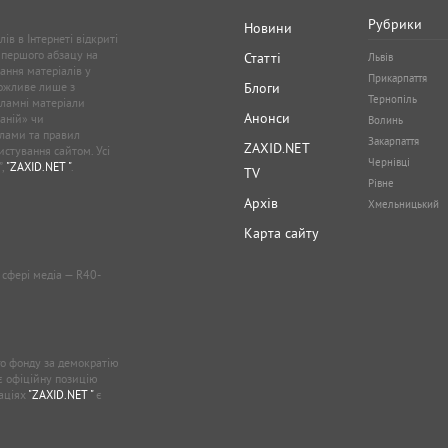
Рубрики
Новини
ів в Інтернеті відкриті
 першого абзацу на
Статті
Львів
ання матеріалів у
Прикарпаття
можливе лише з
Блоги
Тернопіль
кламні матеріали
Анонси
аній» чи
Волинь
лами та правил
Закарпаття
ZAXID.NET
стування сайтом. Усі
Чернівці
”,
"ZAXID.NET "
.
TV
Рівне
Архів
Хмельницький
Карта сайту
у сфері медіа — R40-
о фонду за демократію
ає офіційну позицію
каціях
"ZAXID.NET "
є