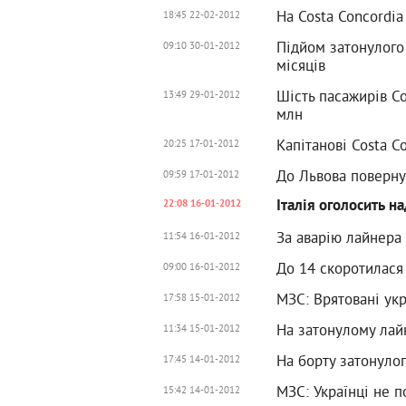
На Costa Concordia
18:45 22-02-2012
Підйом затонулого
09:10 30-01-2012
місяців
Шість пасажирів Co
13:49 29-01-2012
млн
Капітанові Costa C
20:25 17-01-2012
До Львова поверну
09:59 17-01-2012
Італія оголосить н
22:08 16-01-2012
За аварію лайнера 
11:54 16-01-2012
До 14 скоротилася 
09:00 16-01-2012
МЗС: Врятовані укр
17:58 15-01-2012
На затонулому лай
11:34 15-01-2012
На борту затонулог
17:45 14-01-2012
МЗС: Українці не п
15:42 14-01-2012