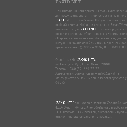
ZAXID.NET
При цитуванні і використанні будь-яких матеріал
для пошукових систем гіперпосилання не нижче
"ZAXID.NET "
— обов’язкові. Цитування і використ
оффлайн-медіа, Мобільних додатках, SmartTV 
письмової згоди
"ZAXID.NET "
. Всі комерційні ре
позначені словами «Спецпроєкт», «Новини комп
«Партнерський матеріал». Детальніше щодо рек
цитування можна ознайомитись в правилах кори
права захищені. © 2005—2026, ТОВ “ЗАХІД.НЕТ
Онлайн-медіа
«ZAXID.NET»
пл. Галицька, буд. 15, м. Львів, 79008
Телефон
+380 (32) 229-77-77
Адреса електронної пошти —
info@zaxid.net
Ідентифікатор онлайн-медіа в Реєстрі суб'єктів 
06155
"ZAXID.NET "
працює за підтримки Європейськог
(EED). Зміст публікацій не обов’язково відображ
EED. Інформація чи погляди, висловлені у публі
виключною відповідальністю редакції.