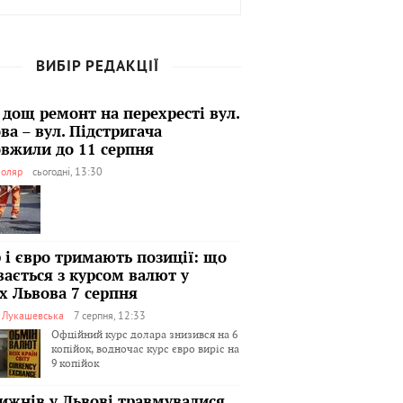
ВИБІР РЕДАКЦІЇ
 дощ ремонт на перехресті вул.
ва – вул. Підстригача
вжили до 11 серпня
оляр
сьогодні, 13:30
 і євро тримають позиції: що
вається з курсом валют у
х Львова 7 серпня
я Лукашевська
7 серпня, 12:33
Офційний курс долара знизився на 6
копійок, водночас курс євро виріс на
9 копійок
тижнів у Львові травмувалися