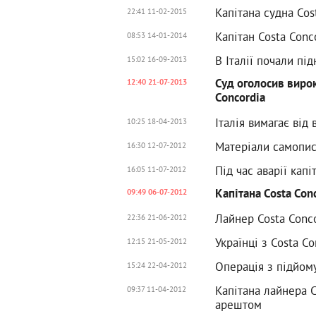
Капітана судна Cos
22:41 11-02-2015
Капітан Costa Conc
08:53 14-01-2014
В Італії почали пі
15:02 16-09-2013
Суд оголосив вирок
12:40 21-07-2013
Concordia
Італія вимагає від
10:25 18-04-2013
Матеріали самописц
16:30 12-07-2012
Під час аварії кап
16:05 11-07-2012
Капітана Costa Con
09:49 06-07-2012
Лайнер Costa Conc
22:36 21-06-2012
Українці з Costa C
12:15 21-05-2012
Операція з підйому
15:24 22-04-2012
Капітана лайнера 
09:37 11-04-2012
арештом