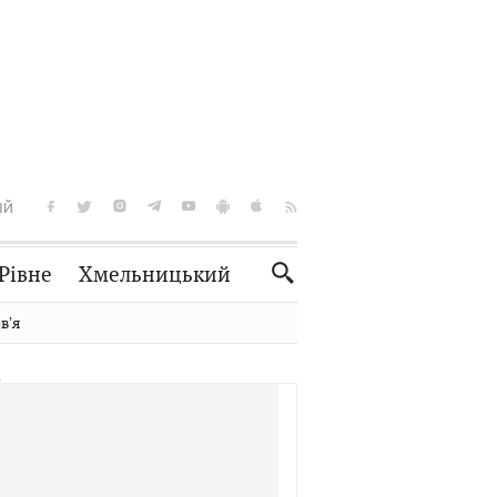
ІЙ
Рівне
Хмельницький
Словко
Культура
вʼя
Рецепти
Здоров'я
Спорт
Краєзнавство
Нерухомість
Домашні тварини