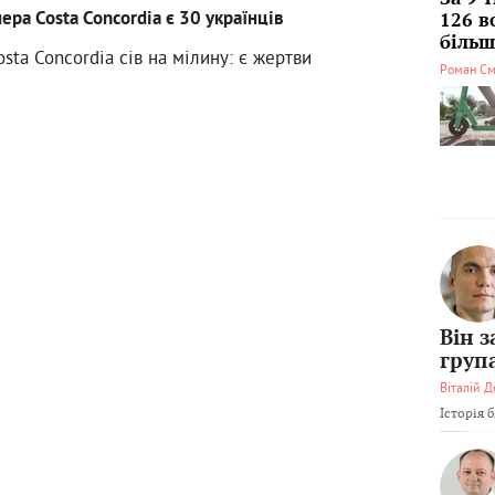
ера Costa Concordia є 30 українців
126 в
більші
sta Concordia сів на мілину: є жертви
Роман См
Він 
груп
Віталій Д
Історія 