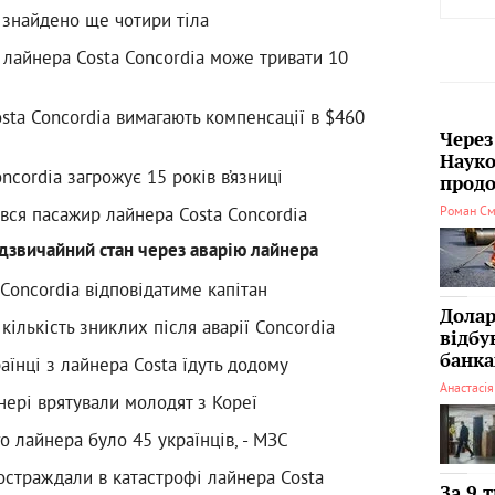
 знайдено ще чотири тіла
 лайнера Costa Concordia може тривати 10
sta Concordia вимагають компенсації в $460
Через
Науко
oncordia загрожує 15 років в’язниці
продо
вся пасажир лайнера Costa Concordia
Роман См
адзвичайний стан через аварію лайнера
Concordia відповідатиме капітан
Долар
кількість зниклих після аварії Concordia
відбу
банка
аїнці з лайнера Costa їдуть додому
Анастасі
нері врятували молодят з Кореї
о лайнера було 45 українців, - МЗС
остраждали в катастрофі лайнера Costa
За 9 