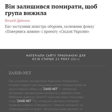
Він залишився помирати, щоб
група вижила
Віталій Дейнега
Екс-заступник міністра оборони, засновник фонду
«Повернись живим» і проекту «Свідок України»
МАТЕРІАЛИ САЙТУ ПРИЗНАЧЕНІ ДЛЯ
ОСІБ СТАРШЕ 21 РОКУ (21+)
ZAXID.NET
При цитуванні і використанні будь-яких матеріалів в
Інтернеті відкриті для пошукових систем гіперпосилання не
нижче першого абзацу на
"ZAXID.NET "
— обов’язкові.
Цитування і використання матеріалів у оффлайн-медіа,
Мобільних додатках, SmartTV можливе лише з письмової
згоди
"ZAXID.NET "
. Всі комерційні рекламні матеріали
позначені словами «Спецпроєкт», «Новини компаній» чи
«Партнерський матеріал». Детальніше щодо реклами та