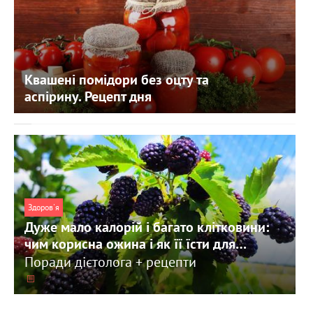
Квашені помідори без оцту та
аспірину. Рецепт дня
Здоров'я
Дуже мало калорій і багато клітковини:
чим корисна ожина і як її їсти для
максимальної користі.
Поради дієтолога + рецепти