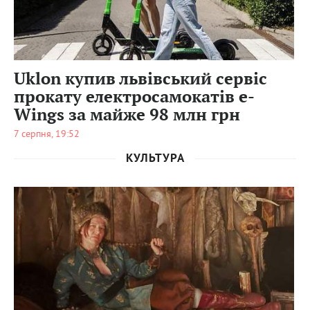
0
Uklon купив львівський сервіс
прокату електросамокатів e-
Wings за майже 98 млн грн
7 серпня, 19:52
КУЛЬТУРА
0
50