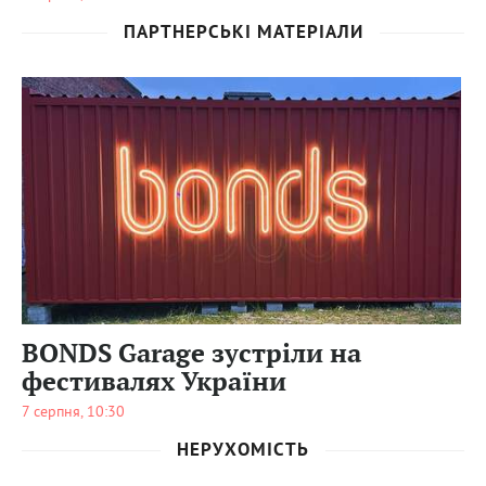
ПАРТНЕРСЬКІ МАТЕРІАЛИ
0
63
0
BONDS Garage зустріли на
фестивалях України
7 серпня, 10:30
НЕРУХОМІСТЬ