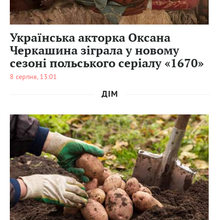
0
Українська акторка Оксана
Черкашина зіграла у новому
сезоні польського серіалу «1670»
8 серпня, 13:01
ДІМ
0
81
0