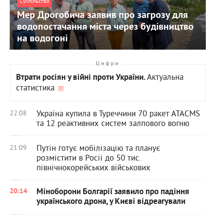
Суспільство
Мер Дрогобича заявив про загрозу для
водопостачання міста через будівництво
на водогоні
Цифри
Актуальна
Втрати росіян у війні проти України.
статистика
Україна купила в Туреччини 70 ракет ATACMS
22:08
та 12 реактивних систем залпового вогню
Путін готує мобілізацію та планує
21:09
розмістити в Росії до 50 тис.
північнокорейських військових
Міноборони Болгарії заявило про падіння
20:14
українського дрона, у Києві відреагували