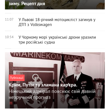
зиму. Рецепт дня
У Львові 18-річний мотоцикліст загинув у
11:07
ДТП з Volkswagen
У Чорному морі українські дрони уразили
10:54
три російські судна
Публікації
Крим, Путін та зламана кар'єра.
Німецький адмірал пояснює свій давній
незручний прогноз