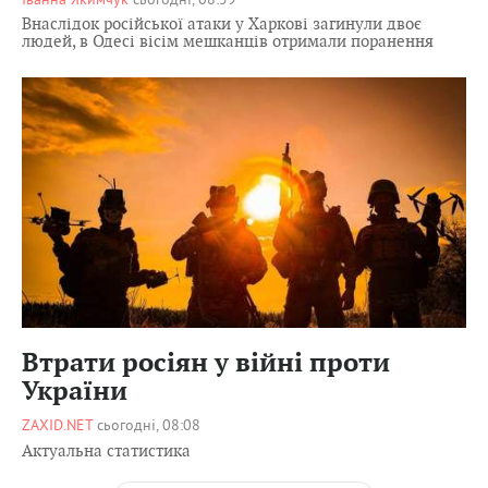
Внаслідок російської атаки у Харкові загинули двоє
людей, в Одесі вісім мешканців отримали поранення
4831
09
Втрати росіян у війні проти
України
ZAXID.NET
сьогодні, 08:08
Актуальна статистика