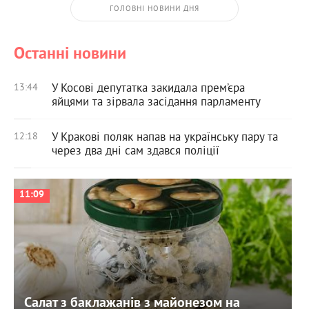
ГОЛОВНІ НОВИНИ ДНЯ
Останні новини
У Косові депутатка закидала прем’єра
13:44
яйцями та зірвала засідання парламенту
У Кракові поляк напав на українську пару та
12:18
через два дні сам здався поліції
11:09
Салат з баклажанів з майонезом на