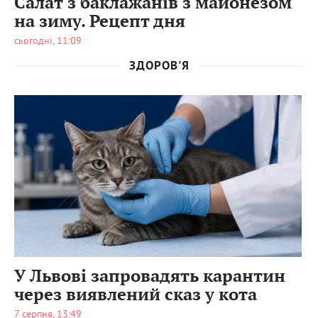
Салат з баклажанів з майонезом
на зиму. Рецепт дня
сьогодні, 11:09
ЗДОРОВ'Я
0
27
0
У Львові запровадять карантин
через виявлений сказ у кота
7 серпня, 13:49