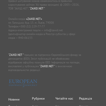
правил цитування можна ознайомитись в правилах
користування сайтом. Усі права захищені. © 2005—2026,
ТОВ “ЗАХІД.НЕТ”,
"ZAXID.NET "
.
Онлайн-медіа
«ZAXID.NET»
пл. Галицька, буд. 15, м. Львів, 79008
Телефон
+380 (32) 229-77-77
Адреса електронної пошти —
info@zaxid.net
Ідентифікатор онлайн-медіа в Реєстрі суб'єктів у сфері
медіа — R40-06155
"ZAXID.NET "
працює за підтримки Європейського фонду за
демократію (EED). Зміст публікацій не обов’язково
відображає офіційну позицію EED. Інформація чи погляди,
висловлені у публікаціях
"ZAXID.NET "
є виключною
відповідальністю редакції.
Рубрики
Читайте нас
Редакція
Новини