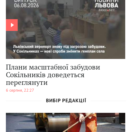
0
29
0
Плани масштабної забудови
Сокільників доведеться
переглянути
6 серпня, 22:27
ВИБІР РЕДАКЦІЇ
0