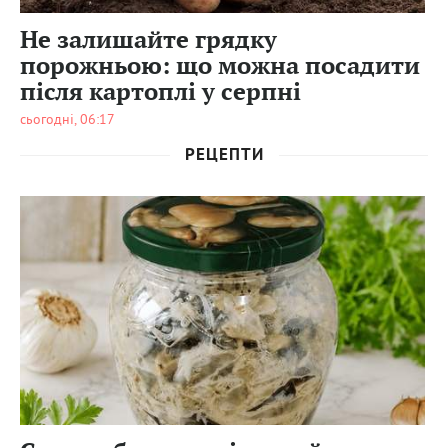
Не залишайте грядку
порожньою: що можна посадити
після картоплі у серпні
сьогодні, 06:17
РЕЦЕПТИ
0
59
0