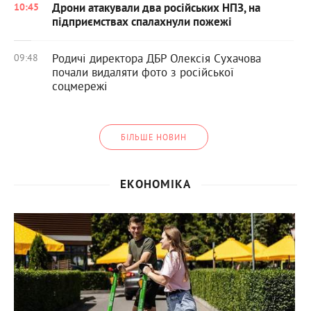
Дрони атакували два російських НПЗ, на
10:45
підприємствах спалахнули пожежі
Родичі директора ДБР Олексія Сухачова
09:48
почали видаляти фото з російської
соцмережі
БІЛЬШЕ НОВИН
ЕКОНОМІКА
0
51