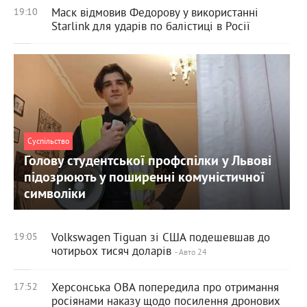
Маск відмовив Федорову у використанні
19:10
Starlink для ударів по балістиці в Росії
Суспільство
Голову студентської профспілки у Львові
підозрюють у поширенні комуністичної
символіки
Volkswagen Tiguan зі США подешевшав до
19:05
чотирьох тисяч доларів
- Авто 24
Херсонська ОВА попередила про отримання
17:52
росіянами наказу щодо посилення дронових