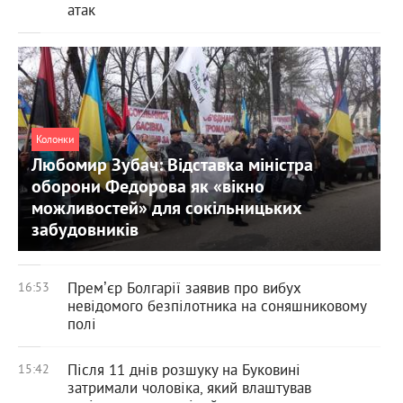
атак
Колонки
Любомир Зубач: Відставка міністра
оборони Федорова як «вікно
можливостей» для сокільницьких
забудовників
Премʼєр Болгарії заявив про вибух
16:53
невідомого безпілотника на соняшниковому
полі
Після 11 днів розшуку на Буковині
15:42
затримали чоловіка, який влаштував