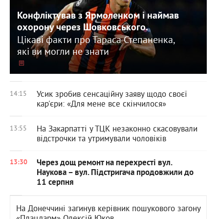
Конфліктував з Ярмоленком і наймав
охорону через Шовковського.
Цікаві факти про Тараса Степаненка,
які ви могли не знати
Усик зробив сенсаційну заяву щодо своєї
14:15
кар'єри: «Для мене все скінчилося»
На Закарпатті у ТЦК незаконно скасовували
13:55
відстрочки та утримували чоловіків
Через дощ ремонт на перехресті вул.
13:30
Наукова – вул. Підстригача продовжили до
11 серпня
На Донеччині загинув керівник пошукового загону
«Плацдарм» Олексій Юков