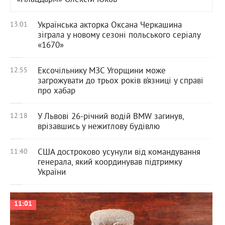
Українська акторка Оксана Черкашина
13:01
зіграла у новому сезоні польського серіалу
«1670»
Ексочільнику МЗС Угорщини може
12:55
загрожувати до трьох років в’язниці у справі
про хабар
У Львові 26-річний водій BMW загинув,
12:18
врізавшись у нежитлову будівлю
США достроково усунули від командування
11:40
генерала, який координував підтримку
України
11:01