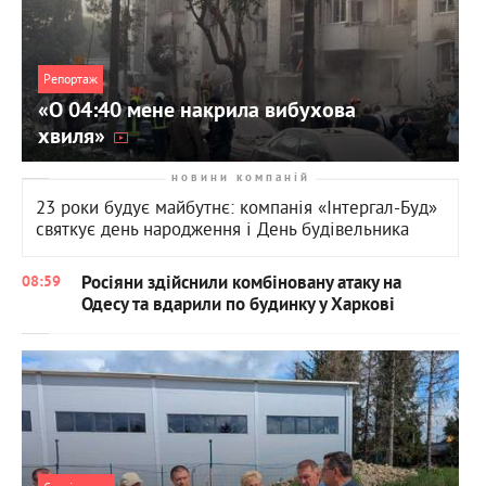
Репортаж
«О 04:40 мене накрила вибухова
хвиля»
новини компаній
23 роки будує майбутнє: компанія «Інтергал-Буд»
святкує день народження і День будівельника
Росіяни здійснили комбіновану атаку на
08:59
Одесу та вдарили по будинку у Харкові