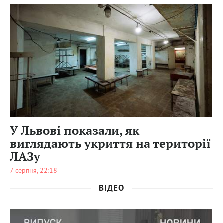
0
52
0
У Львові показали, як
виглядають укриття на території
ЛАЗу
7 серпня, 22:18
ВІДЕО