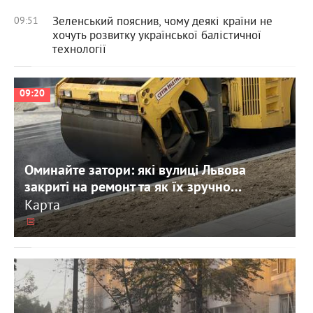
Зеленський пояснив, чому деякі країни не
09:51
хочуть розвитку української балістичної
технології
09:20
Оминайте затори: які вулиці Львова
закриті на ремонт та як їх зручно
об’їхати.
Карта