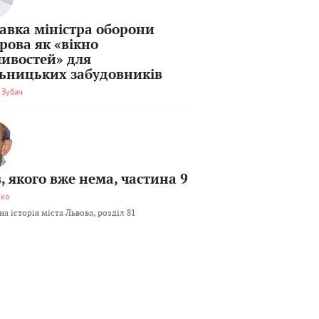
тавка міністра оборони
рова як «вікно
ивостей» для
льницьких забудовників
 Зубач
, якого вже нема, частина 9
мко
а історія міста Львова, розділ 81