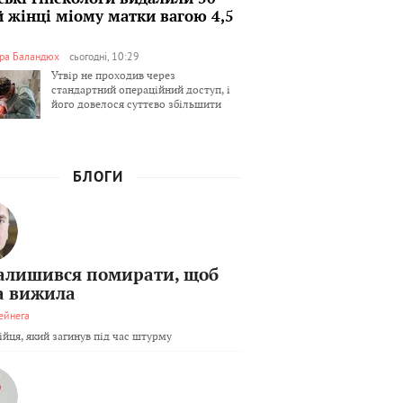
й жінці міому матки вагою 4,5
ра Баландюх
сьогодні, 10:29
Утвір не проходив через
стандартний операційний доступ, і
його довелося суттєво збільшити
БЛОГИ
залишився помирати, щоб
а вижила
ейнега
бійця, який загинув під час штурму