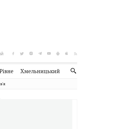
ІЙ
Рівне
Хмельницький
Словко
Культура
вʼя
Рецепти
Здоров'я
Спорт
Краєзнавство
Нерухомість
Домашні тварини