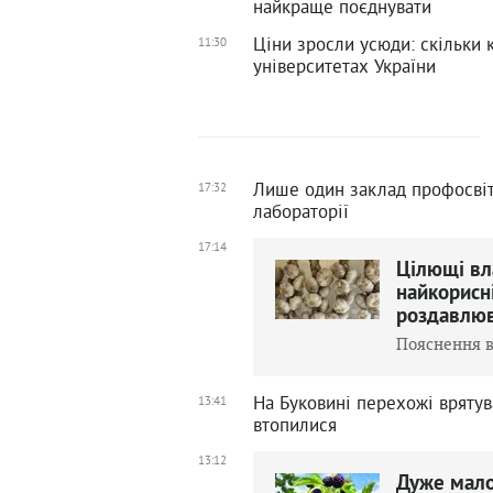
найкраще поєднувати
Ціни зросли усюди: скільки
11:30
університетах України
Лише один заклад профосвіт
17:32
лабораторії
17:14
Цілющі вла
найкорисн
роздавлю
Пояснення в
На Буковині перехожі врятува
13:41
втопилися
13:12
Дуже мало 