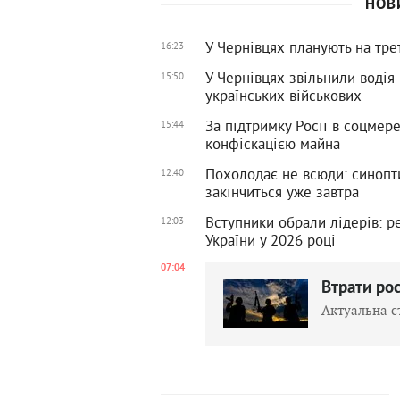
НОВ
У Чернівцях планують на тре
16:23
У Чернівцях звільнили водія
15:50
українських військових
За підтримку Росії в соцмер
15:44
конфіскацією майна
Похолодає не всюди: синопти
12:40
закінчиться уже завтра
Вступники обрали лідерів: р
12:03
України у 2026 році
07:04
Втрати рос
Актуальна с