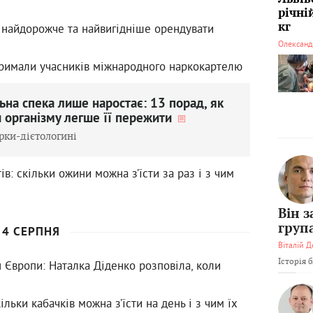
річні
кг
 найдорожче та найвигідніше орендувати
Олександ
атримали учасників міжнародного наркокартелю
ьна спека лише наростає: 13 порад, як
 організму легше її пережити
рки-дієтологині
в: скільки ожини можна з’їсти за раз і з чим
Він 
груп
4 СЕРПНЯ
Віталій Д
Історія 
 Європи: Наталка Діденко розповіла, коли
ільки кабачків можна з’їсти на день і з чим їх