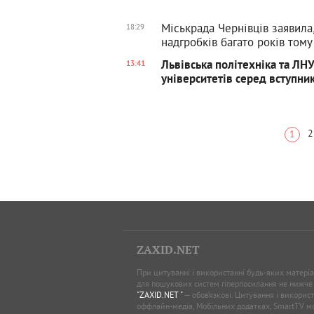
Міськрада Чернівців заявила
18:29
надгробків багато років тому
Львівська політехніка та ЛН
13:41
університетів серед вступни
2
1
ZAXID.NET
При цитуванні і використанні будь-яких матеріал
для пошукових систем гіперпосилання не нижче
"ZAXID.NET "
— обов’язкові. Цитування і використ
оффлайн-медіа, Мобільних додатках, SmartTV 