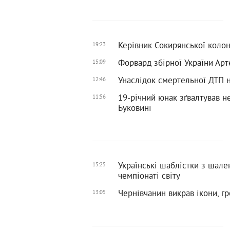
Керівник Сокирянської колоні
19:23
Форвард збірної України Арт
15:09
Унаслідок смертельної ДТП н
12:46
19-річний юнак зґвалтував н
11:56
Буковині
Українські шаблістки з шал
15:25
чемпіонаті світу
Чернівчанин викрав ікони, г
13:05