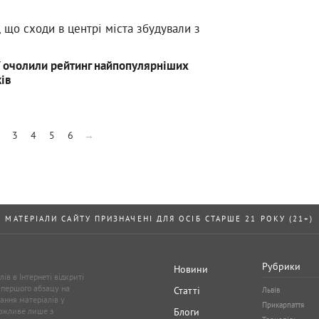
, що сходи в центрі міста збудували з
У очолили рейтинг найпопулярніших
ків
3
4
5
6
→
МАТЕРІАЛИ САЙТУ ПРИЗНАЧЕНІ ДЛЯ ОСІБ СТАРШЕ 21 РОКУ (21+)
Рубрики
Новини
ів в Інтернеті відкриті
 першого абзацу на
Статті
Львів
ання матеріалів у
Прикарпаття
можливе лише з
Блоги