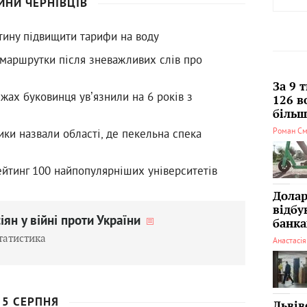
ИНИ ЧЕРНІВЦІВ
тину підвищити тарифи на воду
 маршрутки після зневажливих слів про
За 9 
ежах буковинця увʼязнили на 6 років з
126 в
більші
Роман См
ки назвали області, де пекельна спека
ейтинг 100 найпопулярніших університетів
Долар
відбу
іян у війні проти України
банка
татистика
Анастасі
5 СЕРПНЯ
Львів