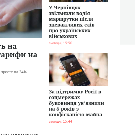
У Чернівцях
звільнили водія
маршрутки після
зневажливих слів
про українських
військових
сьогодні, 15:50
ь на
тарифи на
122
 зросте на 34%
0
За підтримку Росії в
соцмережах
буковинця увʼязнили
на 6 років з
конфіскацією майна
сьогодні, 15:44