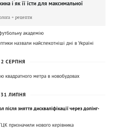
ина і як її їсти для максимальної
олога + рецепти
 футбольну академію
птики назвали найспекотніші дні в Україні
2 СЕРПНЯ
ою квадратного метра в новобудовах
31 ЛИПНЯ
л після зняття дискваліфікації через допінг-
ТЦК призначили нового керівника