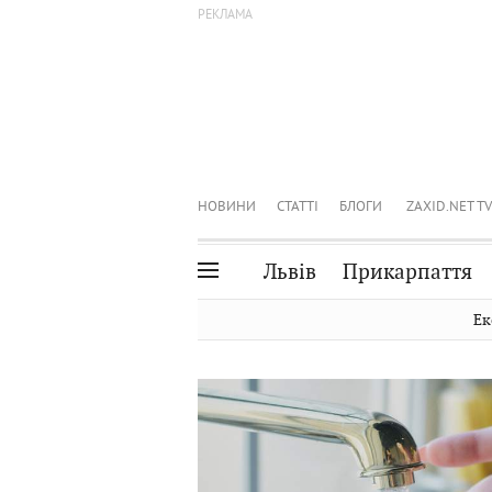
НОВИНИ
СТАТТІ
БЛОГИ
ZAXID.NET TV
Львів
Прикарпаття
Івано-Франківськ
Рівне
Ек
Тернопіль
Львів
Волинь
Чернівці
Закарпаття
Шептицький
0