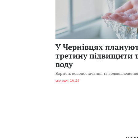
105
0
У Чернівцях плануют
третину підвищити 
воду
Вартість водопостачання та водовідчедення
сьогодні, 16:23