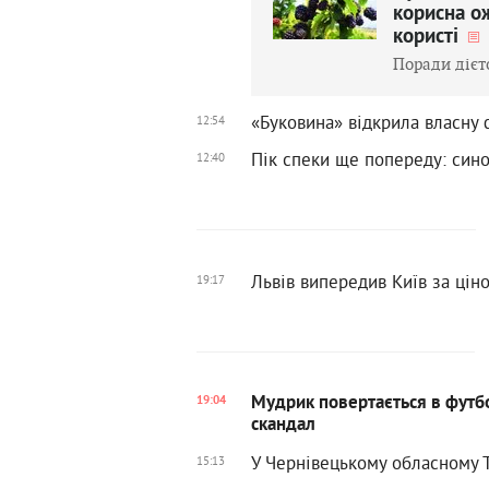
корисна ож
користі
Поради дієт
«Буковина» відкрила власну
12:54
Пік спеки ще попереду: сино
12:40
Львів випередив Київ за цін
19:17
Мудрик повертається в футбо
19:04
скандал
У Чернівецькому обласному 
15:13