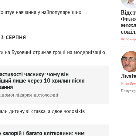
 коштує навчання у найпопулярніших
Відс
Федо
можл
сокі
3 СЕРПНЯ
Любомир
и на Буковині отримав гроші на модернізацію
стивості часнику: чому він
Львів
іший лише через 10 хвилин після
Ілько Ле
вання
Популярн
ідомої лікарки-дієтологині
ли дитину зі ставка, а двоє чоловіків
калорій і багато клітковини: чим