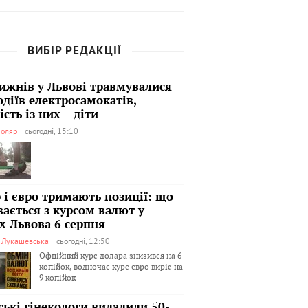
ВИБІР РЕДАКЦІЇ
тижнів у Львові травмувалися
одіїв електросамокатів,
сть із них – діти
оляр
сьогодні, 15:10
 і євро тримають позиції: що
вається з курсом валют у
х Львова 6 серпня
я Лукашевська
сьогодні, 12:50
Офційний курс долара знизився на 6
копійок, водночас курс євро виріс на
9 копійок
ські гінекологи видалили 50-