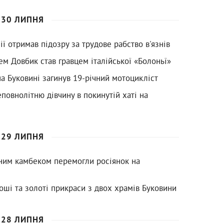
30 ЛИПНЯ
ї отримав підозру за трудове рабство в'язнів
ем Довбик став гравцем італійської «Болоньї»
а Буковині загинув 19-річний мотоцикліст
еповнолітню дівчину в покинутій хаті на
29 ЛИПНЯ
еним камбеком перемогли росіянок на
роші та золоті прикраси з двох храмів Буковини
28 ЛИПНЯ