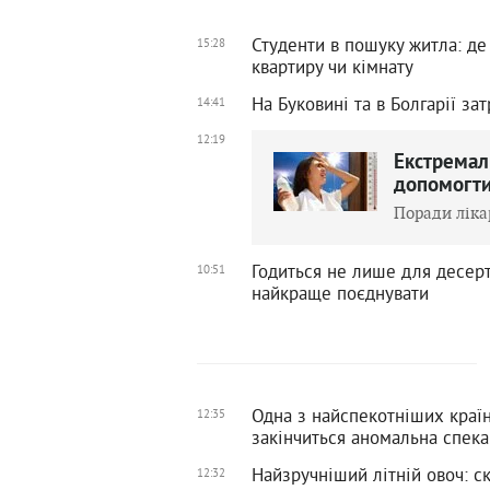
Студенти в пошуку житла: де
15:28
квартиру чи кімнату
На Буковині та в Болгарії з
14:41
12:19
Екстремал
допомогти
Поради ліка
Годиться не лише для десерті
10:51
найкраще поєднувати
Одна з найспекотніших країн
12:35
закінчиться аномальна спека
Найзручніший літній овоч: ск
12:32