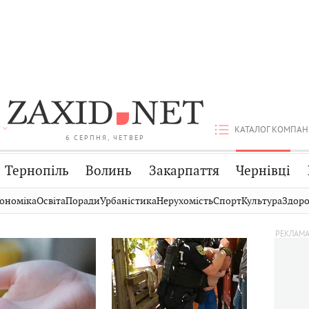
КАТАЛОГ КОМПАН
6 СЕРПНЯ, ЧЕТВЕР
Тернопіль
Волинь
Закарпаття
Чернівці
Стрий
Публікації
Авто
ономіка
Освіта
Поради
Урбаністика
Нерухомість
Спорт
Культура
Здоро
Дрогобич
Світ
Економіка
Хмельницький
Кіно
Дім
475
Вінниця
Фото
Освіта
0