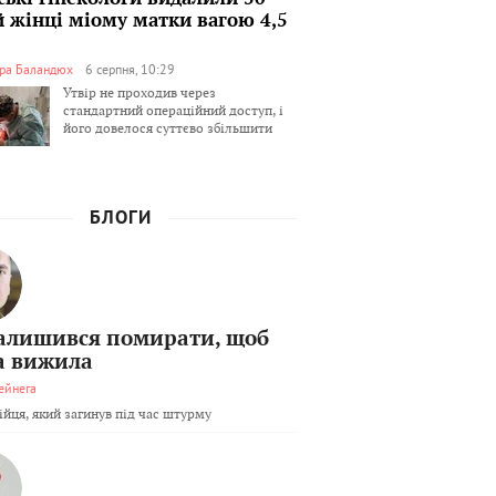
й жінці міому матки вагою 4,5
ра Баландюх
6 серпня, 10:29
Утвір не проходив через
стандартний операційний доступ, і
його довелося суттєво збільшити
БЛОГИ
залишився помирати, щоб
а вижила
ейнега
бійця, який загинув під час штурму