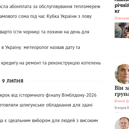
річні
росла абонплата за обслуговування тепломереж
кг
амового сома під час Кубка України з лову
Олександ
варто їсти чорниці та лохини на день для
в Україну: метеоролог назвав дату та
н кредиту на ремонт та реконструкцію котелень
9 ЛИПНЯ
Він 
груп
крок від історичного фіналу Вімблдону-2026
Віталій Д
отовляли шпигунське обладнання для здачі
Історія 
ода є ідеальним вибором для людей з високим