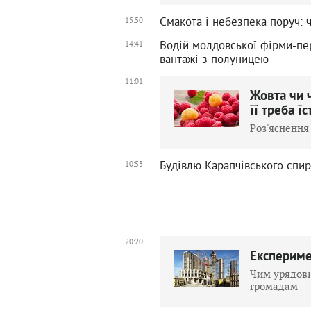
Смакота і небезпека поруч: 
15:50
Водій молдовської фірми-пер
14:41
вантажі з полуницею
11:01
Жовта чи ч
її треба 
Роз'яснення
Будівлю Карапчівського спир
10:53
20:20
Експеримен
Чим урядові
громадам