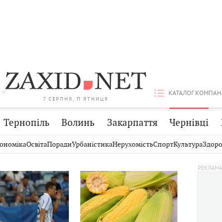
КАТАЛОГ КОМПАН
7 СЕРПНЯ, П'ЯТНИЦЯ
Тернопіль
Волинь
Закарпаття
Чернівці
Стрий
Публікації
Авто
ономіка
Освіта
Поради
Урбаністика
Нерухомість
Спорт
Культура
Здоро
Дрогобич
Світ
Економіка
Хмельницький
Кіно
Дім
253
Вінниця
Фото
Освіта
0