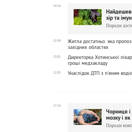
14:16
Найдешевш
зір та іму
Поради дієт
Житла достатньо: яка пропоз
13:59
західних областях
Директорка Хотинської лікар
13:01
гроші медзакладу
Унаслідок ДТП з п'яним воді
12:05
17:24
Чорниця і 
мозку і як
Поради конс