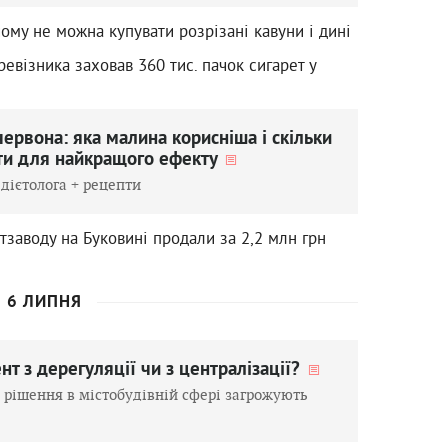
чому не можна купувати розрізані кавуни і дині
евізника заховав 360 тис. пачок сигарет у
ервона: яка малина корисніша і скільки
їсти для найкращого ефекту
 дієтолога + рецепти
тзаводу на Буковині продали за 2,2 млн грн
6 ЛИПНЯ
т з дерегуляції чи з централізації?
 рішення в містобудівній сфері загрожують