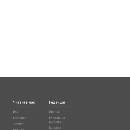
Читайте нас
Редакція
Rss
Про нас
Facebook
Редакційна
політика
Twitter
Команда
YouTube