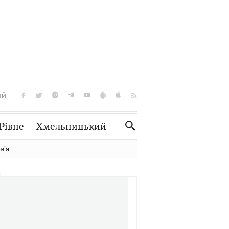
ІЙ
Рівне
Хмельницький
Словко
Культура
вʼя
Рецепти
Здоров'я
Спорт
Краєзнавство
Нерухомість
Домашні тварини