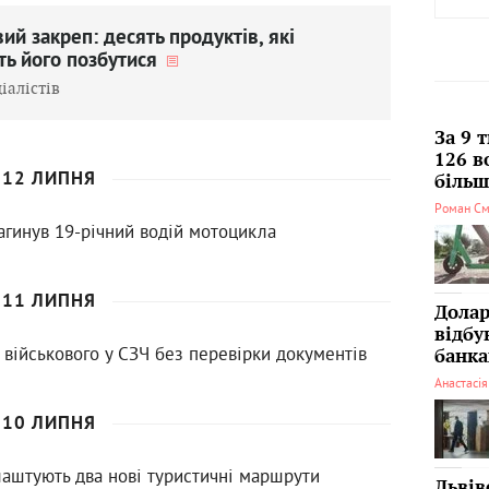
й закреп: десять продуктів, які
ь його позбутися
іалістів
За 9 
126 в
12 ЛИПНЯ
більші
Роман См
агинув 19-річний водій мотоцикла
11 ЛИПНЯ
Долар
відбу
 військового у СЗЧ без перевірки документів
банка
Анастасі
10 ЛИПНЯ
лаштують два нові туристичні маршрути
Львів