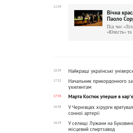
11:59
Вічна крас
Паоло Сор
Під час «Лі
«Юність» та
Найкращі українські універси
18:39
Начальник прикордонного за
17:32
ухилянтам
Марта Костюк уперше в карʼє
17:01
У Чернівцях хірурги врятува
16:36
сонної артерії
У селищі Лужани на Буковині
16:19
місцевий спиртзавод