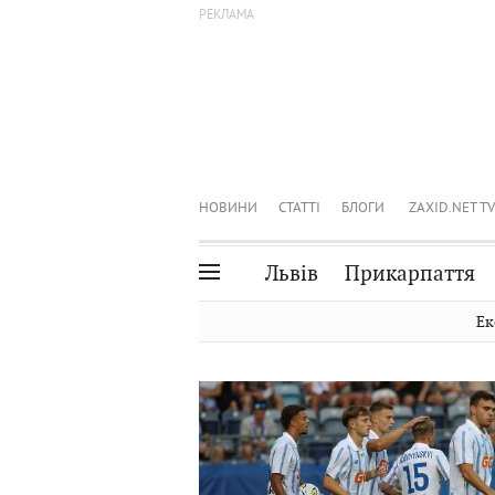
НОВИНИ
СТАТТІ
БЛОГИ
ZAXID.NET TV
Львів
Прикарпаття
Івано-Франківськ
Рівне
Ек
Тернопіль
Львів
Волинь
Чернівці
Закарпаття
Шептицький
0