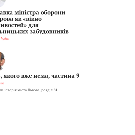
тавка міністра оборони
рова як «вікно
ивостей» для
льницьких забудовників
 Зубач
, якого вже нема, частина 9
мко
а історія міста Львова, розділ 81