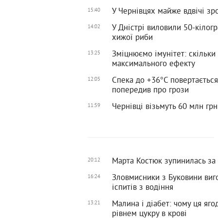
У Чернівцях майже вдвічі з
15:40
У Дністрі виловили 50-кілогр
14:02
хижої риби
Зміцнюємо імунітет: скільки 
13:25
максимального ефекту
Спека до +36°С повертається 
12:05
попередив про грози
Чернівці візьмуть 60 млн гр
11:59
Марта Костюк зупинилась за 
20:12
Зловмисники з Буковини виг
16:24
іспитів з водіння
Малина і діабет: чому ця яг
13:21
рівнем цукру в крові