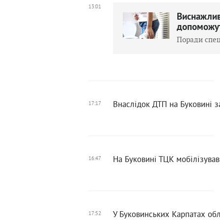
13:01
Виснажливи
допоможут
Поради спец
Внаслідок ДТП на Буковині з
17:17
На Буковині ТЦК мобілізував
16:47
У Буковинських Карпатах об
17:52