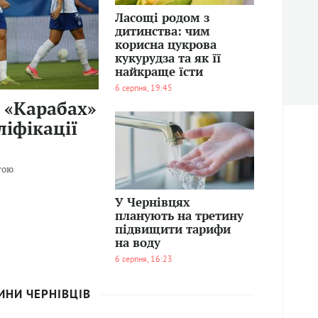
Ласощі родом з
дитинства: чим
корисна цукрова
кукурудза та як її
найкраще їсти
6 серпня, 19:45
 «Карабах»
ліфікації
175
гою
0
У Чернівцях
планують на третину
підвищити тарифи
на воду
6 серпня, 16:23
ИНИ ЧЕРНІВЦІВ