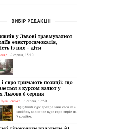
ВИБІР РЕДАКЦІЇ
тижнів у Львові травмувалися
одіїв електросамокатів,
сть із них – діти
оляр
6 серпня, 15:10
 і євро тримають позиції: що
вається з курсом валют у
х Львова 6 серпня
я Лукашевська
6 серпня, 12:50
Офційний курс долара знизився на 6
копійок, водночас курс євро виріс на
9 копійок
ські гінекологи видалили 50-