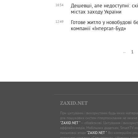
Дешевші, але недоступні: с
16:54
містах заходу України
Готове житло у новобудові бе
12:49
компанії «Інтергал-Буд»
←
1
ZAXID.NET
При цитуванні і використанні будь-яких матеріал
для пошукових систем гіперпосилання не нижче
"ZAXID.NET "
— обов’язкові. Цитування і використ
оффлайн-медіа, Мобільних додатках, SmartTV 
письмової згоди
"ZAXID.NET "
. Всі комерційні ре
позначені словами «Спецпроєкт», «Новини комп