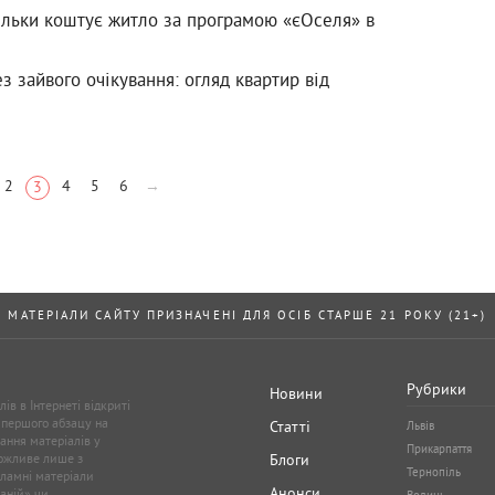
кільки коштує житло за програмою «єОселя» в
з зайвого очікування: огляд квартир від
2
4
5
6
→
3
МАТЕРІАЛИ САЙТУ ПРИЗНАЧЕНІ ДЛЯ ОСІБ СТАРШЕ 21 РОКУ (21+)
Рубрики
Новини
ів в Інтернеті відкриті
 першого абзацу на
Статті
Львів
ання матеріалів у
Прикарпаття
можливе лише з
Блоги
Тернопіль
кламні матеріали
Анонси
аній» чи
Волинь