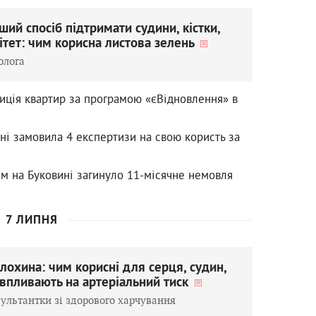
ий спосіб підтримати судини, кістки,
нітет: чим корисна листова зелень
олога
иція квартир за програмою «єВідновлення» в
ні замовила 4 експертизи на свою користь за
єм на Буковині загинуло 11-місячне немовля
7 ЛИПНЯ
лохина: чим корисні для серця, судин,
 впливають на артеріальний тиск
ультантки зі здорового харчування