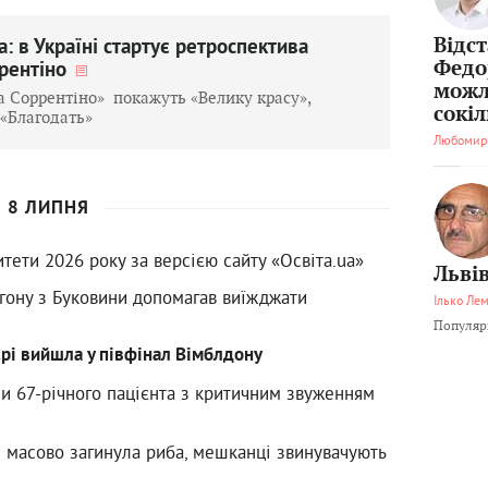
Відс
а: в Україні стартує ретроспектива
Федо
рентіно
можл
та Соррентіно» покажуть «Велику красу»,
сокі
 «Благодать»
Любомир
8 ЛИПНЯ
тети 2026 року за версією сайту «Освіта.ua»
Львів
гону з Буковини допомагав виїжджати
Ілько Ле
Популярн
рі вийшла у півфінал Вімблдону
ли 67-річного пацієнта з критичним звуженням
 масово загинула риба, мешканці звинувачують