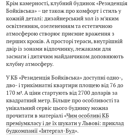
Крім камерності, клубний будинок «Резиденція
Бойківська» – це також про комфорт і стиль у
кожній деталі: дизайнерський хол із м’яким
освітленням, озелененням та естетичною
атмосферою створює приємне враження з
перших кроків. А просторі тераси, внутрішній
двір із зонами відпочинку, лежаками для
засмаги і дитячим майданчиком доповнюють
клубну атмосферу.
У КБ «Резиденція Бойківська» доступні одно-,
дво- і трикімнатні квартири площею від 76 до
170 м². А ціни стартують від 2700 доларів за
квадратний метр. Більше про особливості та
унікальний сервіс цього будинку можна
прочитати в матеріалі «
Чим особливі КБ
преміумкласу і де їх шукати у Львові: приклад
будкомпанії «Інтергал-Буд
».