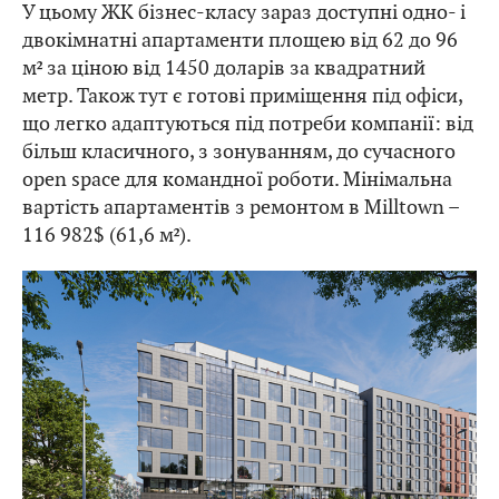
У цьому ЖК бізнес-класу зараз доступні одно- і
двокімнатні апартаменти площею від 62 до 96
м² за ціною від 1450 доларів за квадратний
метр. Також тут є готові приміщення під офіси,
що легко адаптуються під потреби компанії: від
більш класичного, з зонуванням, до сучасного
open space для командної роботи. Мінімальна
вартість апартаментів з ремонтом в Milltown –
116 982$ (61,6 м²).