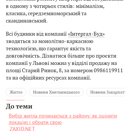
в одному з чотирьох стилів: мінімалізм,
класика, середземноморський та
скандинавський.
Всі будинки від компанії
«Інтергал-Буд»
зводяться за монолітно-каркасною
технологією, що гарантує якість та
довговічність. Дізнатися більше про проєкти
компанії у Львові можна у відділі продажу на
площі Старий Ринок, 8, за номером 0986119911
та на офіційних ресурсах компанії.
Житло
Новини Хмельницького
Новини Закарпаття
До теми
Вибір житла починається з району: як оцінити
локацію і обрати свою
ZAXID.NET