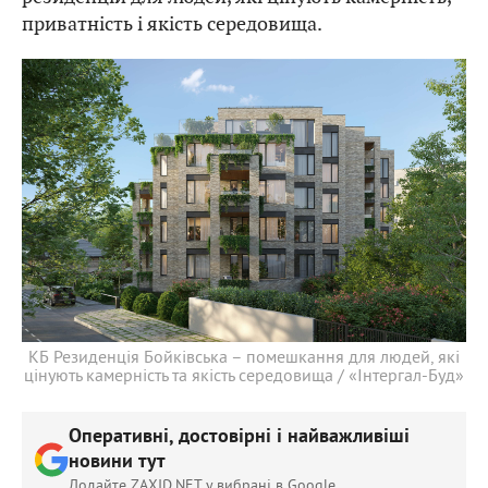
приватність і якість середовища.
КБ Резиденція Бойківська – помешкання для людей, які
цінують камерність та якість середовища / «Інтергал-Буд»
Оперативні, достовірні і найважливіші
новини тут
Додайте ZAXID.NET у вибрані в Google