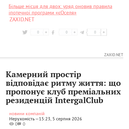
Більше місця для двох: уряд оновив правила
іпотечної програми «єОселя»
ZAXID.NET
0
0
0
ZAXID.NET
Камерний простір
відповідає ритму життя: що
пропонує клуб преміальних
резиденцій ІntergalСlub
новини компаній
Нерухомість —
15:23, 5 серпня 2026
0
0