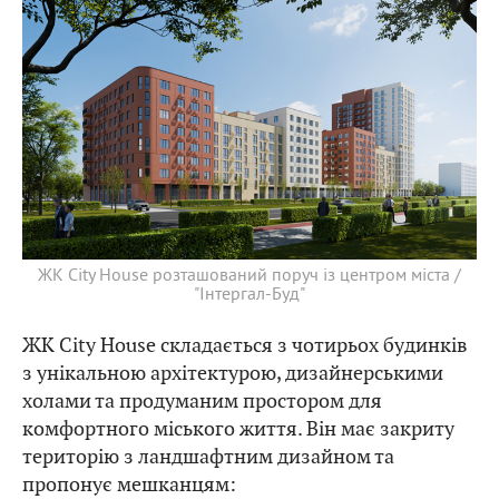
ЖК City House розташований поруч із центром міста /
"Інтергал-Буд"
ЖК City House складається з чотирьох будинків
з унікальною архітектурою, дизайнерськими
холами та продуманим простором для
комфортного міського життя. Він має закриту
територію з ландшафтним дизайном та
пропонує мешканцям: