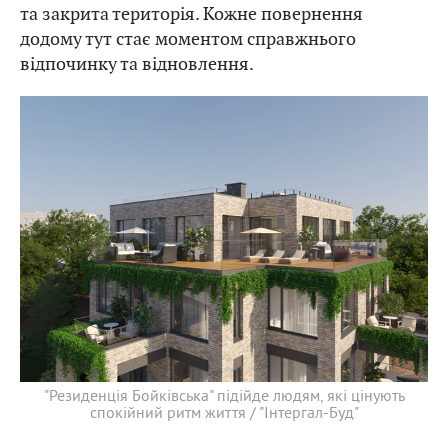
та закрита територія. Кожне повернення
додому тут стає моментом справжнього
відпочинку та відновлення.
"Резиденція Бойківська" підійде людям, які цінують
спокійний ритм життя / "Інтергал-Буд"