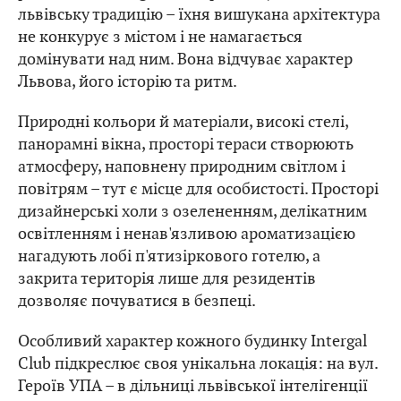
львівську традицію – їхня вишукана архітектура
не конкурує з містом і не намагається
домінувати над ним. Вона відчуває характер
Львова, його історію та ритм.
Природні кольори й матеріали, високі стелі,
панорамні вікна, просторі тераси створюють
атмосферу, наповнену природним світлом і
повітрям – тут є місце для особистості. Просторі
дизайнерські холи з озелененням, делікатним
освітленням і ненав'язливою ароматизацією
нагадують лобі п'ятизіркового готелю, а
закрита територія лише для резидентів
дозволяє почуватися в безпеці.
Особливий характер кожного будинку Intergal
Club підкреслює своя унікальна локація: на вул.
Героїв УПА – в дільниці львівської інтелігенції