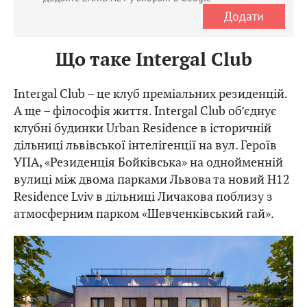
Додати
Що таке Intergal Club
Intergal Club – це клуб преміальних резиденцій.
А ще – філософія життя. Intergal Club об’єднує
клубні будинки Urban Residence в історичній
дільниці львівської інтелігенції на вул. Героїв
УПА, «Резиденція Бойківська» на однойменній
вулиці між двома парками Львова та новий H12
Residence Lviv в дільниці Личакова поблизу з
атмосферним парком «Шевченківський гай».