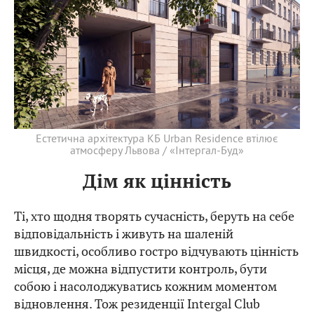
Естетична архітектура КБ Urban Residence втілює
атмосферу Львова / «Інтергал-Буд»
Дім як цінність
Ті, хто щодня творять сучасність, беруть на себе
відповідальність і живуть на шаленій
швидкості, особливо гостро відчувають цінність
місця, де можна відпустити контроль, бути
собою і насолоджуватись кожним моментом
відновлення. Тож резиденції Intergal Club