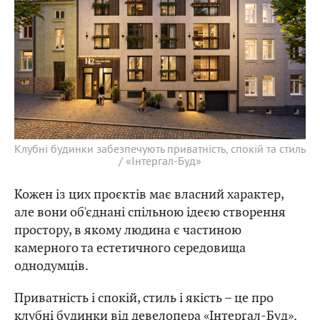
Клубні будинки забезпечують приватність, спокій та стиль
/ «Інтергал-Буд»
Кожен із цих проєктів має власний характер,
але вони об'єднані спільною ідеєю створення
простору, в якому людина є частиною
камерного та естетичного середовища
однодумців.
Приватність і спокій, стиль і якість – це про
клубні будинки від девелопера «Інтергал-Буд».