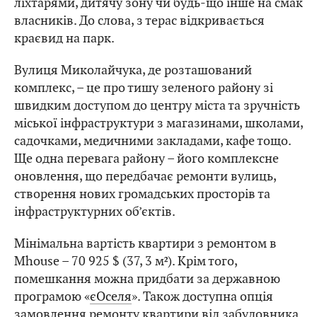
ліхтарями, дитячу зону чи будь-що інше на смак
власників. До слова, з терас відкривається
краєвид на парк.
Вулиця Миколайчука, де розташований
комплекс, – це про тишу зеленого району зі
швидким доступом до центру міста та зручність
міської інфраструктури з магазинами, школами,
садочками, медичними закладами, кафе тощо.
Ще одна перевага району – його комплексне
оновлення, що передбачає ремонти вулиць,
створення нових громадських просторів та
інфраструктурних об’єктів.
Мінімальна вартість квартири з ремонтом в
Mhouse – 70 925 $ (37, 3 м²). Крім того,
помешкання можна придбати за державною
програмою «
єОселя
». Також доступна опція
замовлення ремонту квартири від забудовника