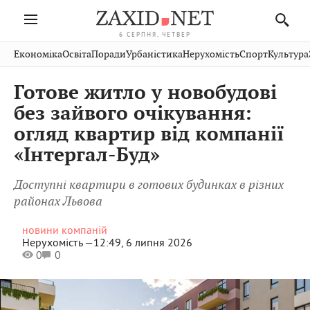
6 СЕРПНЯ, ЧЕТВЕР
Івано-
Публікації
Авто
Словко
Культура
Економіка
Освіта
Поради
Урбаністика
Нерухомість
Спорт
Культура
Стрий
Рівне
Франківськ
Світ
Економіка
Рецепти
Здоров'я
Дрогобич
Львів
Тернопіль
Готове житло у новобудові
Кіно
Дім
Спорт
Краєзнавство
Хмельницький
Чернівці
Волинь
без зайвого очікування:
Фото
Освіта
Нерухомість
Домашні
Вінниця
Шептицький
огляд квартир від компанії
Закарпаття
тварини
«Інтергал-Буд»
Доступні квартири в готових будинках в різних
районах Львова
новини компаній
Нерухомість —
12:49, 6 липня 2026
0
0