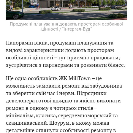
Продумані планування додають просторам особливої
цінності / "Інтергал-Буд"
Панорамні вікна, продумані планування та
видові характеристики додають просторам
особливої цінності – тут приємно працювати,
зустрічатися з партнерами та розвивати бізнес.
Ще одна особливість ЖК MillTown – це
можливість замовити ремонт від забудовника
та зберегти свій час і нерви. Підрядники
девелопера готові швидко та якісно виконати
ремонт в одному з чотирьох стилів –
мінімалізм, класика, середземноморський та
скандинавський. Шоурум, в якому можна
детальніше оглянути особливості ремонту в