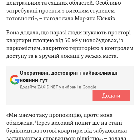
центральних та східних областей. Особливо
затребувані проєкти з високим ступенем
готовності», – наголосила Мар'яна Юськів.
Вона додала, що наразі люди шукають просторі
квартири площею від 50 м² у новобудовах, із
паркомісцем, закритою територією з контролем
доступу та в зручній локації у межах міста.
Оперативні, достовірні і найважливіші
новини тут
Додайте ZAXID.NET у вибрані в Google
Додати
«Ми маємо таку пропозицію, проте вона
обмежена. Через високий попит ще на етапі
будівництва готові квартири від забудовника
залишаються справжньою рідкістю», – додала