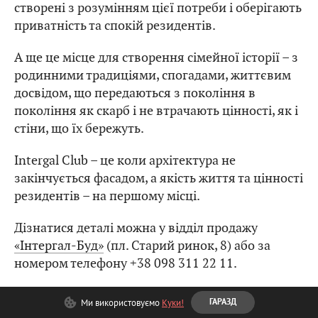
створені з розумінням цієї потреби і оберігають
приватність та спокій резидентів.
А ще це місце для створення сімейної історії – з
родинними традиціями, спогадами, життєвим
досвідом, що передаються з покоління в
покоління як скарб і не втрачають цінності, як і
стіни, що їх бережуть.
Intergal Club – це коли архітектура не
закінчується фасадом, а якість життя та цінності
резидентів – на першому місці.
Дізнатися деталі можна у відділ продажу
«Інтергал-Буд»
(пл. Старий ринок, 8) або за
номером телефону +38 098 311 22 11.
Партнерські матеріали
Нерухомість
«Інтергал-Буд»
Ми використовуємо
Куки!
ГАРАЗД