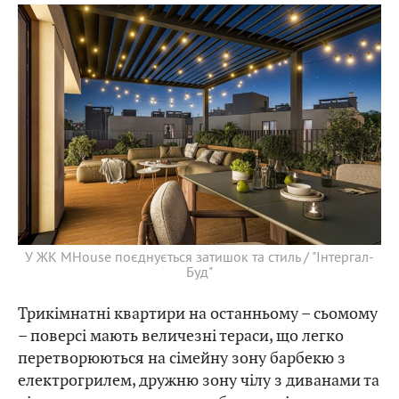
У ЖК MHouse поєднується затишок та стиль / "Інтергал-
Буд"
Трикімнатні квартири на останньому – сьомому
– поверсі мають величезні тераси, що легко
перетворюються на сімейну зону барбекю з
електрогрилем, дружню зону чілу з диванами та