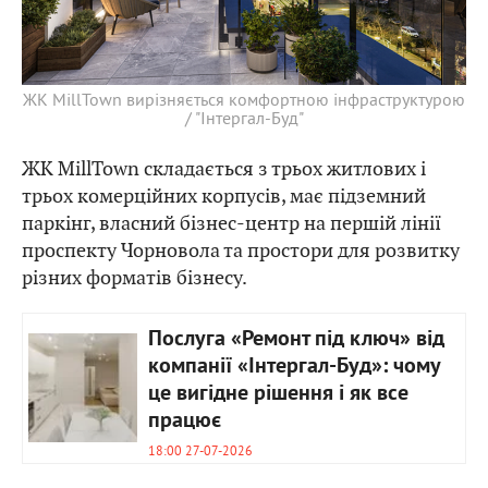
ЖК MillTown вирізняється комфортною інфраструктурою
/ "Інтергал-Буд"
ЖК MillTown складається з трьох житлових і
трьох комерційних корпусів, має підземний
паркінг, власний бізнес-центр на першій лінії
проспекту Чорновола та простори для розвитку
різних форматів бізнесу.
Послуга «Ремонт під ключ» від
компанії «Інтергал-Буд»: чому
це вигідне рішення і як все
працює
18:00 27-07-2026