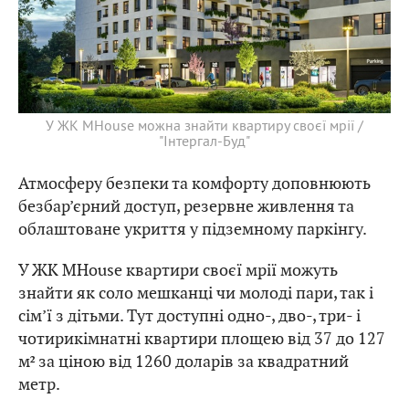
У ЖК MHouse можна знайти квартиру своєї мрії /
"Інтергал-Буд"
Атмосферу безпеки та комфорту доповнюють
безбар’єрний доступ, резервне живлення та
облаштоване укриття у підземному паркінгу.
У ЖК MHouse квартири своєї мрії можуть
знайти як соло мешканці чи молоді пари, так і
сім’ї з дітьми. Тут доступні одно-, дво-, три- і
чотирикімнатні квартири площею від 37 до 127
м² за ціною від 1260 доларів за квадратний
метр.