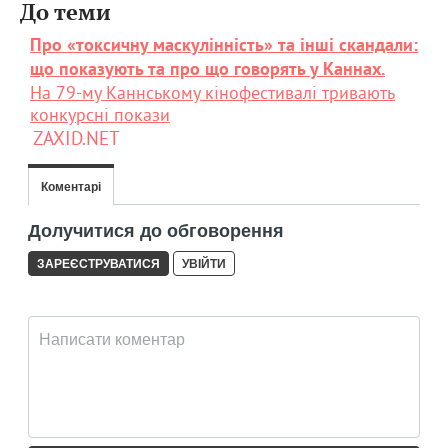
До теми
Про «токсичну маскулінність» та інші скандали:
що показують та про що говорять у Каннах.
На 79-му Каннському кінофестивалі тривають
конкурсні покази
ZAXID.NET