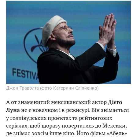
Джон Траволта (фото Катерини Сліпченко)
А от знаменитий мексиканський актор
Дієго
не є новачком і в режисурі. Він знімається
Луна
у голлівудських проєктах та рейтингових
серіалах, щоб щоразу повертатись до Мексики,
де знімає зовсім інше кіно. Його фільм «Абель»