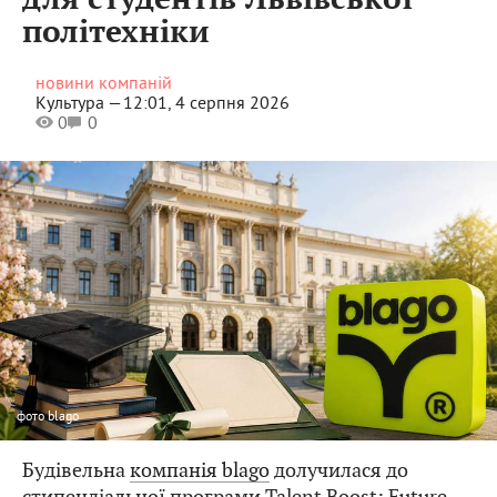
політехніки
новини компаній
Культура —
12:01, 4 серпня 2026
0
0
фото
blago
Будівельна
компанія blago
долучилася до
стипендіальної програми Talent Boost: Future