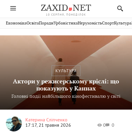
10 СЕРПНЯ, ПОНЕДІЛОК
Івано-
Публікації
Авто
Словко
Культура
Економіка
Освіта
Поради
Урбаністика
Нерухомість
Спорт
Культура
Стрий
Рівне
Франківськ
Світ
Економіка
Рецепти
Здоров'я
Дрогобич
Львів
Тернопіль
Кіно
Дім
Спорт
Краєзнавство
Хмельницький
Чернівці
Волинь
Фото
Освіта
Нерухомість
Домашні
Вінниця
Шептицький
Закарпаття
тварини
КУЛЬТУРА
Актори у режисерському кріслі: що
показують у Каннах
Головні події найбільшого кінофестивалю у світі
Катерина Сліпченко
17:17, 21 травня 2026
0
0