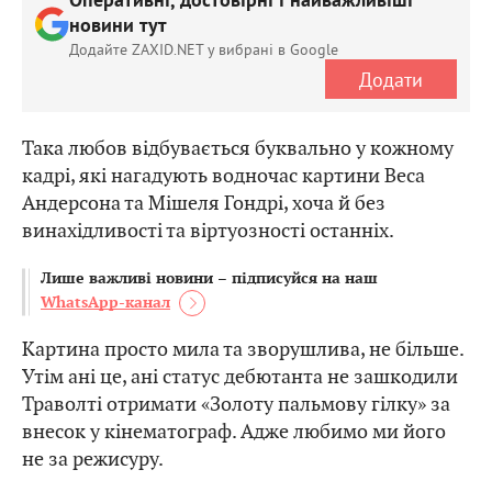
Оперативні, достовірні і найважливіші
новини тут
Додайте ZAXID.NET у вибрані в Google
Додати
Така любов відбувається буквально у кожному
кадрі, які нагадують водночас картини Веса
Андерсона та Мішеля Гондрі, хоча й без
винахідливості та віртуозності останніх.
Лише важливі новини – підписуйся на наш
WhatsApp-канал
Картина просто мила та зворушлива, не більше.
Утім ані це, ані статус дебютанта не зашкодили
Траволті отримати «Золоту пальмову гілку» за
внесок у кінематограф. Адже любимо ми його
не за режисуру.