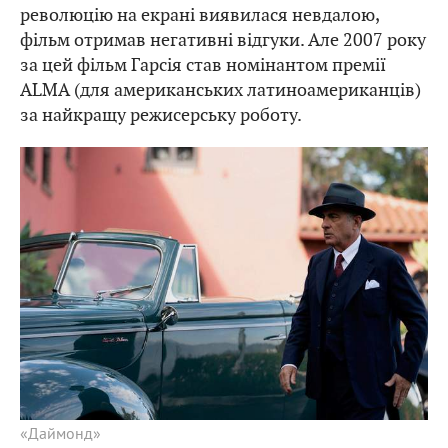
революцію на екрані виявилася невдалою,
фільм отримав негативні відгуки. Але 2007 року
за цей фільм Гарсія став номінантом премії
ALMA (для американських латиноамериканців)
за найкращу режисерську роботу.
«Даймонд»