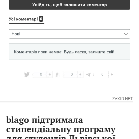
0
0
0
ZAXID.NET
blago підтримала
стипендіальну програму
для студентів Львівської