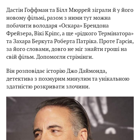
Дастін Гоффман та Білл Мюррей зіграли й у його
новому фільмі, разом з ними тут можна
побачити володаря «Оскара» Брендона
Фрейзера, Вікі Кріпс, а ще «рідкого Термінатора»
та Захара Беркута Роберта Патріка. Проте Гарсія,
за його словами, довго не міг знайти гроші на
свій фільм. Допомогли стрімінги.
Він розповідає історію Джо Даймонда,
детектива з похмурим минулим та унікальною
здатністю розкривати злочини.