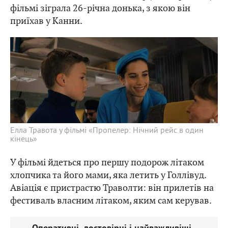
фільмі зіграла 26-річна донька, з якою він
приїхав у Канни.
Елла Травота у фільмі «Пропелер: Нічний рейс в один
кінець»
У фільмі йдеться про першу подорож літаком
хлопчика та його мами, яка летить у Голлівуд.
Авіація є пристрастю Траволти: він прилетів на
фестиваль власним літаком, яким сам керував.