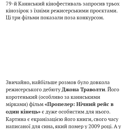
79-й Каннський кінофестиваль запросив трьох
кінозірок з їхніми режисерськими проєктами.
Ці три фільми показали поза конкурсом.
Звичайно, найбільше розмов було довкола
режисерського дебюту
. Його
Джона Траволти
коротенький (особливо за каннськими
мірками) фільм
«Пропелер: Нічний рейс в
є дуже особистим для нього.
один кінець»
Картина є екранізацією його книги, свого часу
написаної для сина, який помер у 2009 році. А у