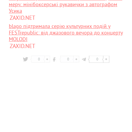
мерч: мінібоксерські рукавички з автографом
Усика
ZAXID.NET
blago підтримала серію культурних подій у
FESTrepublic: від джазового вечора до концерту
MOLODI
ZAXID.NET
0
0
0