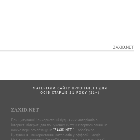
ZAXID.NET
МАТЕРІАЛИ САЙТУ ПРИЗНАЧЕНІ ДЛЯ
ОСІБ СТАРШЕ 21 РОКУ (21+)
ZAXID.NET
При цитуванні і використанні будь-яких матеріалів в
Інтернеті відкриті для пошукових систем гіперпосилання не
нижче першого абзацу на
"ZAXID.NET "
— обов’язкові.
Цитування і використання матеріалів у оффлайн-медіа,
Мобільних додатках, SmartTV можливе лише з письмової