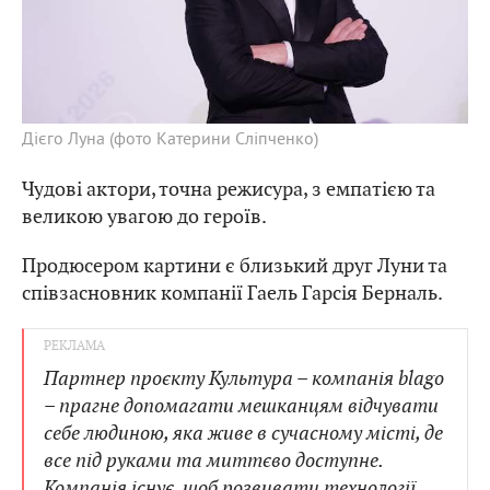
Дієго Луна (фото Катерини Сліпченко)
Чудові актори, точна режисура, з емпатією та
великою увагою до героїв.
Продюсером картини є близький друг Луни та
співзасновник компанії Гаель Гарсія Берналь.
Партнер проєкту Культура – компанія blago
– прагне допомагати мешканцям відчувати
себе людиною, яка живе в сучасному місті, де
все під руками та миттєво доступне.
Компанія існує, щоб розвивати технології,