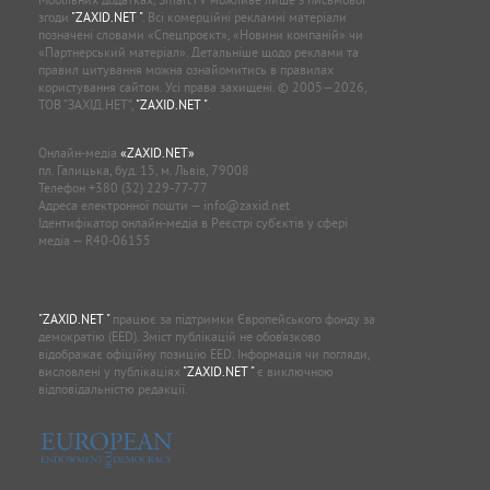
згоди
"ZAXID.NET "
. Всі комерційні рекламні матеріали
позначені словами «Спецпроєкт», «Новини компаній» чи
«Партнерський матеріал». Детальніше щодо реклами та
правил цитування можна ознайомитись в правилах
користування сайтом. Усі права захищені. © 2005—2026,
ТОВ “ЗАХІД.НЕТ”,
"ZAXID.NET "
.
Онлайн-медіа
«ZAXID.NET»
пл. Галицька, буд. 15, м. Львів, 79008
Телефон
+380 (32) 229-77-77
Адреса електронної пошти —
info@zaxid.net
Ідентифікатор онлайн-медіа в Реєстрі суб'єктів у сфері
медіа — R40-06155
"ZAXID.NET "
працює за підтримки Європейського фонду за
демократію (EED). Зміст публікацій не обов’язково
відображає офіційну позицію EED. Інформація чи погляди,
висловлені у публікаціях
"ZAXID.NET "
є виключною
відповідальністю редакції.