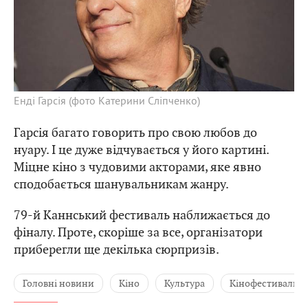
Енді Гарсія (фото Катерини Сліпченко)
Гарсія багато говорить про свою любов до
нуару. І це дуже відчувається у його картині.
Міцне кіно з чудовими акторами, яке явно
сподобається шанувальникам жанру.
79-й Каннський фестиваль наближається до
фіналу. Проте, скоріше за все, організатори
приберегли ще декілька сюрпризів.
Головні новини
Кіно
Культура
Кінофестиваль