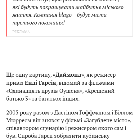
які будуть покращувати майбутнє міського
життя. Компанія blago – будує міста
третього покоління!
Ще одну картину,
, як режисер
«Даймонд»
привіз
, відомий за фільмами
Енді Гарсія
«Одинадцять друзів Оушена», «Хрещений
батько 3» та багатьох інших.
2005 року разом з Дастіном Гоффманом і Біллом
Мюрреєм він знявся у фільмі «Загублене місто»,
співавтором сценарію і режисером якого сам і
був. Спроба Гарсії зобразити кубинську