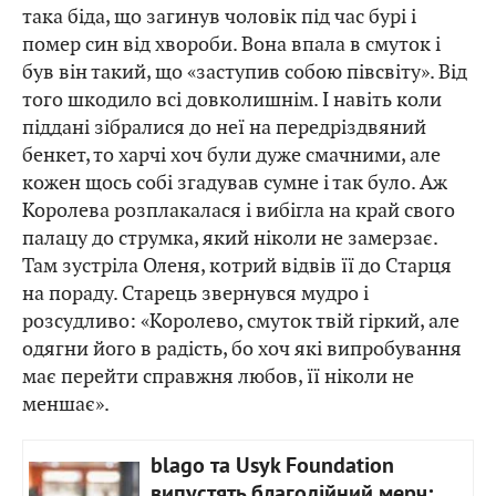
така біда, що загинув чоловік під час бурі і
помер син від хвороби. Вона впала в смуток і
був він такий, що «заступив собою півсвіту». Від
того шкодило всі довколишнім. І навіть коли
піддані зібралися до неї на передріздвяний
бенкет, то харчі хоч були дуже смачними, але
кожен щось собі згадував сумне і так було. Аж
Королева розплакалася і вибігла на край свого
палацу до струмка, який ніколи не замерзає.
Там зустріла Оленя, котрий відвів її до Старця
на пораду. Старець звернувся мудро і
розсудливо: «Королево, смуток твій гіркий, але
одягни його в радість, бо хоч які випробування
має перейти справжня любов, її ніколи не
меншає».
blago та Usyk Foundation
випустять благодійний мерч: