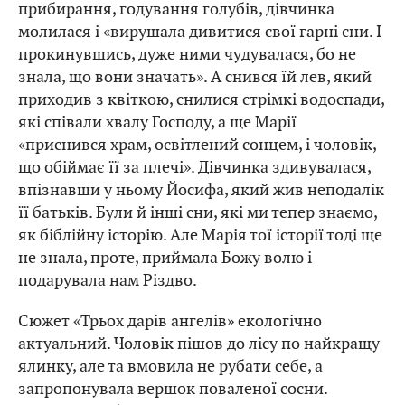
прибирання, годування голубів, дівчинка
молилася і «вирушала дивитися свої гарні сни. І
прокинувшись, дуже ними чудувалася, бо не
знала, що вони значать». А снився їй лев, який
приходив з квіткою, снилися стрімкі водоспади,
які співали хвалу Господу, а ще Марії
«приснився храм, освітлений сонцем, і чоловік,
що обіймає її за плечі». Дівчинка здивувалася,
впізнавши у ньому Йосифа, який жив неподалік
її батьків. Були й інші сни, які ми тепер знаємо,
як біблійну історію. Але Марія тої історії тоді ще
не знала, проте, приймала Божу волю і
подарувала нам Різдво.
Сюжет «Трьох дарів ангелів» екологічно
актуальний. Чоловік пішов до лісу по найкращу
ялинку, але та вмовила не рубати себе, а
запропонувала вершок поваленої сосни.