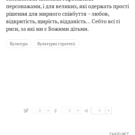
персонажами, і для великих, які одержать прості
рішення для мирного співбуття – любов,
відкритість, щирість, відданість… Себто всі ті
риси, за які ми є Божими дітьми.
Культура
Культурні стратегії
0
0
0
ZAXID.NET