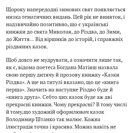
Щороку напередодні зимових свят появляється
низка тематичних видань. Цей рік не виняток, і
надзвичайно позитивно, що є українські
книжки до свята Миколая, до Різдва, до Зими,
до Життя… Від віршиків до історій, і справжніх
різдвяних казок.
Щоб довго не мудрувати, а означити лише так,
як є, відома поетеса Богдана Матіяш назвала
свою першу дитячу й прозову книжку «Казки
Різдва». А ще на титулі вказано, що це «книга
перша». Значить на наступне Різдво буде й
«книга друга». Себто цих казок буде аж дві
прекрасні книжки. Чому прекрасні? В тому числі
й тому,що художній оформлювач казок
Володимир Штанко так малює. Кожна
ілюстрація точна і красива. Можна навіть не