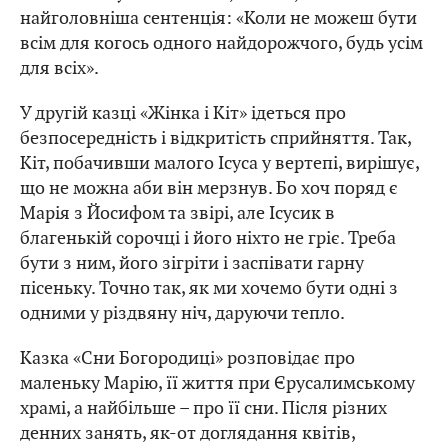
найголовніша сентенція: «Коли не можеш бути
всім для когось одного найдорожчого, будь усім
для всіх».
У другій казці «Жінка і Кіт» ідеться про
безпосередність і відкритість сприйняття. Так,
Кіт, побачивши малого Ісуса у вертепі, вирішує,
що не можна аби він мерзнув. Бо хоч поряд є
Марія з Йосифом та звірі, але Ісусик в
благенькій сорочці і його ніхто не гріє. Треба
бути з ним, його зігріти і заспівати гарну
пісеньку. Точно так, як ми хочемо бути одні з
одними у різдвяну ніч, даруючи тепло.
Казка «Сни Богородиці» розповідає про
маленьку Марію, її життя при Єрусалимському
храмі, а найбільше – про її сни. Після різних
денних занять, як-от доглядання квітів,