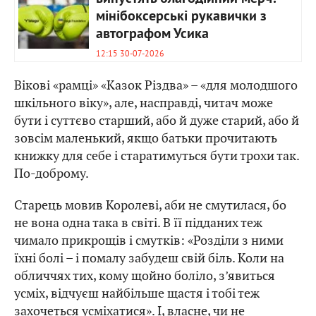
мінібоксерські рукавички з
автографом Усика
12:15 30-07-2026
Вікові «рамці» «Казок Різдва» – «для молодшого
шкільного віку», але, насправді, читач може
бути і суттєво старший, або й дуже старий, або й
зовсім маленький, якщо батьки прочитають
книжку для себе і старатимуться бути трохи так.
По-доброму.
Старець мовив Королеві, аби не смутилася, бо
не вона одна така в світі. В її підданих теж
чимало прикрощів і смутків: «Розділи з ними
їхні болі – і помалу забудеш свій біль. Коли на
обличчях тих, кому щойно боліло, з’явиться
усміх, відчуєш найбільше щастя і тобі теж
захочеться усміхатися». І, власне, чи не