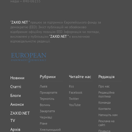
медіа — R40-06155
"ZAXID.NET "
працює за підтримки Європейського фонду за
демократію (EED). Зміст публікацій не обов’язково
відображає офіційну позицію EED. Інформація чи погляди,
висловлені у публікаціях
"ZAXID.NET "
є виключною
відповідальністю редакції.
Рубрики
Читайте нас
Редакція
Новини
Статті
Львів
Rss
Про нас
Прикарпаття
Facebook
Редакційна
Блоги
політика
Тернопіль
Twitter
Команда
Анонси
Волинь
YouTube
Контакти
Закарпаття
ZAXID.NET
Напишіть нам
Чернівці
TV
Реклама на
Рівне
сайті
Архів
Хмельницький
Правила