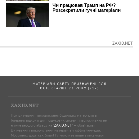
ZAXID.NET
МАТЕРІАЛИ САЙТУ ПРИЗНАЧЕНІ ДЛЯ
ОСІБ СТАРШЕ 21 РОКУ (21+)
ZAXID.NET
При цитуванні і використанні будь-яких матеріалів в
Інтернеті відкриті для пошукових систем гіперпосилання не
нижче першого абзацу на
"ZAXID.NET "
— обов’язкові.
Цитування і використання матеріалів у оффлайн-медіа,
Мобільних додатках, SmartTV можливе лише з письмової