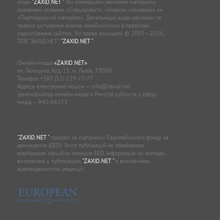
згоди
"ZAXID.NET "
. Всі комерційні рекламні матеріали
позначені словами «Спецпроєкт», «Новини компаній» чи
«Партнерський матеріал». Детальніше щодо реклами та
правил цитування можна ознайомитись в правилах
користування сайтом. Усі права захищені. © 2005—2026,
ТОВ “ЗАХІД.НЕТ”,
"ZAXID.NET "
.
Онлайн-медіа
«ZAXID.NET»
пл. Галицька, буд. 15, м. Львів, 79008
Телефон
+380 (32) 229-77-77
Адреса електронної пошти —
info@zaxid.net
Ідентифікатор онлайн-медіа в Реєстрі суб'єктів у сфері
медіа — R40-06155
"ZAXID.NET "
працює за підтримки Європейського фонду за
демократію (EED). Зміст публікацій не обов’язково
відображає офіційну позицію EED. Інформація чи погляди,
висловлені у публікаціях
"ZAXID.NET "
є виключною
відповідальністю редакції.