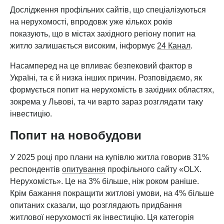
Дослідження профільних сайтів, що спеціалізуються
на нерухомості, впродовж уже кількох років
показують, що в містах західного регіону попит на
житло залишається високим, інформує
24 Канал
.
Насамперед на це впливає безпековий фактор в
Україні, та є й низка інших причин. Розповідаємо, як
формується попит на нерухомість в західних областях,
зокрема у Львові, та чи варто зараз розглядати таку
інвестицію.
Попит на новобудови
У 2025 році про плани на купівлю житла говорив 31%
респондентів
опитування
профільного сайту «OLX.
Нерухомість». Це на 3% більше, ніж роком раніше.
Крім бажання покращити житлові умови, на 4% більше
опитаних сказали, що розглядають придбання
житлової нерухомості як інвестицію. Ця категорія