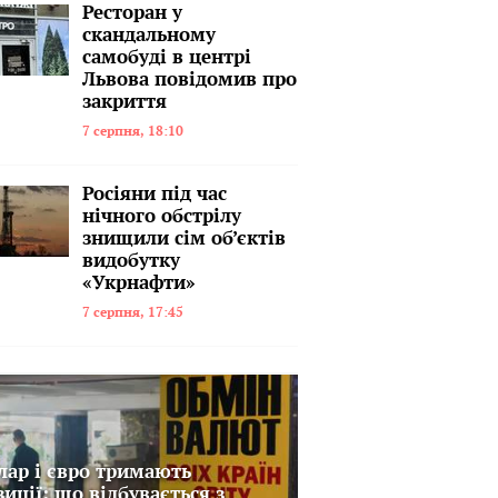
Ресторан у
скандальному
самобуді в центрі
Львова повідомив про
закриття
7 серпня, 18:10
Росіяни під час
нічного обстрілу
знищили сім об’єктів
видобутку
«Укрнафти»
7 серпня, 17:45
лар і євро тримають
зиції: що відбувається з