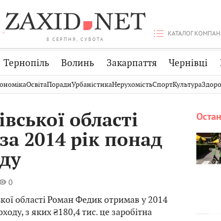
КАТАЛОГ КОМПАН
8 СЕРПНЯ, СУБОТА
Тернопіль
Волинь
Закарпаття
Чернівці
Стрий
Публікації
Авто
ономіка
Освіта
Поради
Урбаністика
Нерухомість
Спорт
Культура
Здоро
Дрогобич
Світ
Економіка
вської області
Остан
Хмельницький
Кіно
Дім
за 2014 рік понад
Вінниця
Фото
Освіта
оду
0
кої області Роман Федик отримав у 2014
оходу, з яких ₴180,4 тис. це заробітна