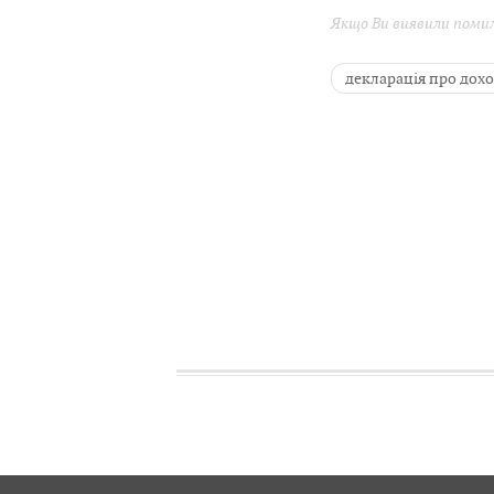
Якщо Ви виявили помилк
декларація про дох