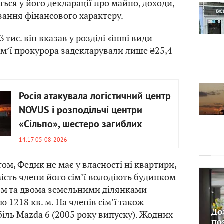
ться у його декларації про майно, доходи,
язання фінансового характеру.
3 тис. він вказав у розділі «інші види
сім’ї прокурора задекларували лише ₴25,4
Росія атакувала логістичний центр
NOVUS і розподільчі центри
«Сільпо», шестеро загиблих
14:17 05-08-2026
ом, Федик не має у власності ні квартири,
мість члени його сім’ї володіють будинком
 м та двома земельними ділянками
 1218 кв. м. На членів сім’ї також
До
іль Mazda 6 (2005 року випуску). Жодних
по