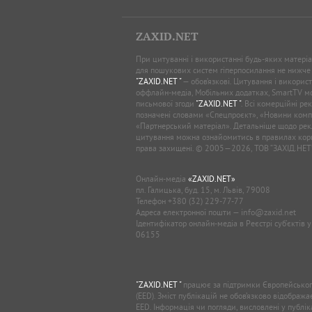
ZAXID.NET
При цитуванні і використанні будь-яких матеріал
для пошукових систем гіперпосилання не нижче
"ZAXID.NET "
— обов’язкові. Цитування і використ
оффлайн-медіа, Мобільних додатках, SmartTV 
письмової згоди
"ZAXID.NET "
. Всі комерційні ре
позначені словами «Спецпроєкт», «Новини комп
«Партнерський матеріал». Детальніше щодо рек
цитування можна ознайомитись в правилах кори
права захищені. © 2005—2026, ТОВ “ЗАХІД.НЕТ
Онлайн-медіа
«ZAXID.NET»
пл. Галицька, буд. 15, м. Львів, 79008
Телефон
+380 (32) 229-77-77
Адреса електронної пошти —
info@zaxid.net
Ідентифікатор онлайн-медіа в Реєстрі суб'єктів 
06155
"ZAXID.NET "
працює за підтримки Європейськог
(EED). Зміст публікацій не обов’язково відображ
EED. Інформація чи погляди, висловлені у публі