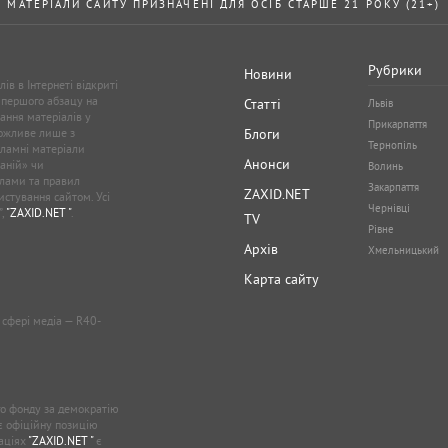
МАТЕРІАЛИ САЙТУ ПРИЗНАЧЕНІ ДЛЯ ОСІБ СТАРШЕ 21 РОКУ (21+)
Рубрики
Новини
ів в Інтернеті відкриті
 першого абзацу на
Статті
Львів
ання матеріалів у
Прикарпаття
можливе лише з
Блоги
Тернопіль
кламні матеріали
Анонси
аній» чи
Волинь
лами та правил
Закарпаття
ZAXID.NET
стування сайтом. Усі
Чернівці
”,
"ZAXID.NET "
.
TV
Рівне
Архів
Хмельницький
Карта сайту
у сфері медіа — R40-
о фонду за демократію
ає офіційну позицію
каціях
"ZAXID.NET "
є