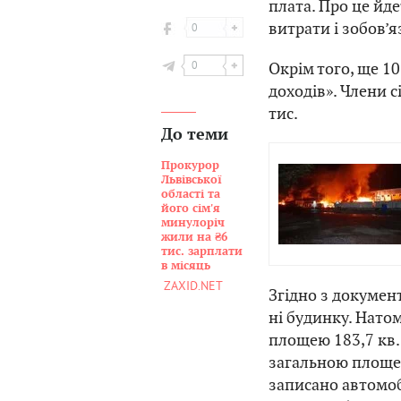
плата. Про це йде
витрати і зобов’
0
0
Окрім того, ще 10
доходів». Члени 
тис.
До теми
Прокурор
Львівської
області та
його сім'я
минулоріч
жили на ₴6
тис. зарплати
в місяць
ZAXID.NET
Згідно з документ
ні будинку. Нато
площею 183,7 кв.
загальною площею
записано автомоб