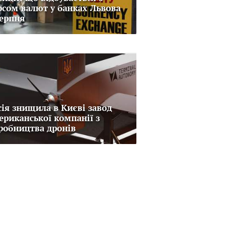
рсом валют у банках Львова
серпня
сія знищила в Києві завод
ериканської компанії з
робництва дронів