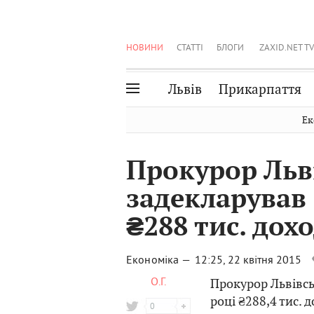
НОВИНИ
СТАТТІ
БЛОГИ
ZAXID.NET TV
Львів
Прикарпаття
Івано-Франківськ
Рівне
Ек
Тернопіль
Львів
Прокурор Льві
Волинь
Чернівці
задекларував 
Закарпаття
Шептицький
₴288 тис. дох
Економіка —
12:25, 22 квітня 2015
О.Г.
Прокурор Львівсь
році ₴288,4 тис. д
0