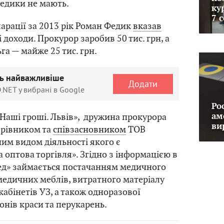
Федики не мають.
ку
7 
ларації за 2013 рік Роман Федик
вказав
доходи. Прокурор заробив 50 тис. грн, а
га — майже 25 тис. грн.
ть найважливіше
Додати
.NET у вибрані в Google
Ро
Наші гроші. Львів», дружина прокурора
ам
ви
керівником та
співзасновником
ТОВ
им видом діяльності якого є
 оптова торгівля». Згідно з інформацією в
ед» займається постачанням медичного
медичних меблів, витратного матеріалу
кабінетів УЗ, а також одноразової
онів краси та перукарень.