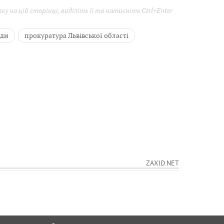
у на цій сторінці, виділіть її та натисніть Ctrl+Enter
оди
прокуратура Львівської області
ZAXID.NET