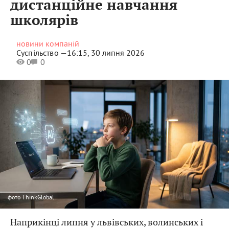
школярів
новини компаній
Суспільство —
16:15, 30 липня 2026
0
0
фото
ThinkGlobal
Наприкінці липня у львівських, волинських і
закарпатських родинах починається та сама