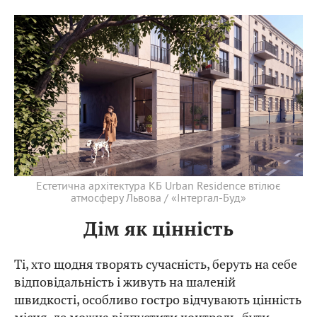
Естетична архітектура КБ Urban Residence втілює
атмосферу Львова / «Інтергал-Буд»
Дім як цінність
Ті, хто щодня творять сучасність, беруть на себе
відповідальність і живуть на шаленій
швидкості, особливо гостро відчувають цінність