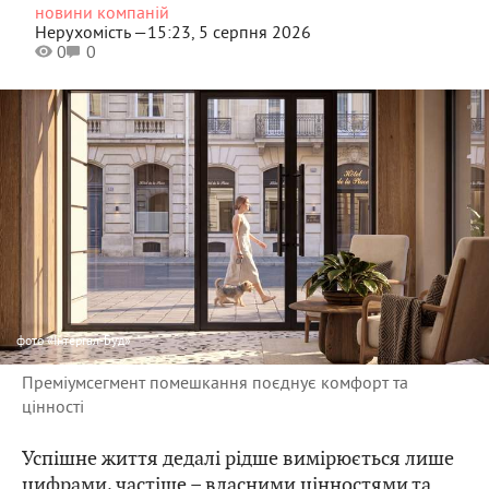
новини компаній
Нерухомість —
15:23, 5 серпня 2026
0
0
фото
«Інтергал-Буд»
Преміумсегмент помешкання поєднує комфорт та
цінності
Успішне життя дедалі рідше вимірюється лише
цифрами, частіше – власними цінностями та