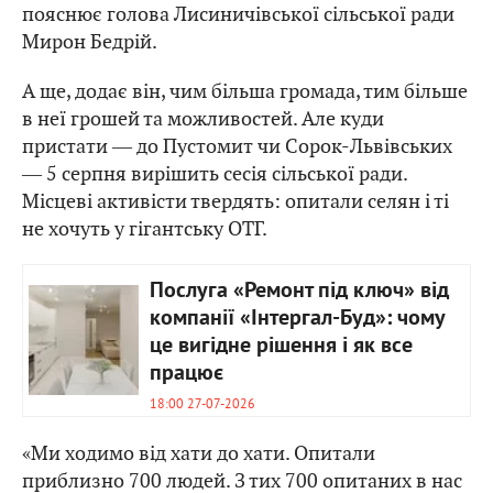
пояснює голова Лисиничівської сільської ради
Мирон Бедрій.
А ще, додає він, чим більша громада, тим більше
в неї грошей та можливостей. Але куди
пристати ― до Пустомит чи Сорок-Львівських
― 5 серпня вирішить сесія сільської ради.
Місцеві активісти твердять: опитали селян і ті
не хочуть у гігантську ОТГ.
Послуга «Ремонт під ключ» від
компанії «Інтергал-Буд»: чому
це вигідне рішення і як все
працює
18:00 27-07-2026
«Ми ходимо від хати до хати. Опитали
приблизно 700 людей. З тих 700 опитаних в нас