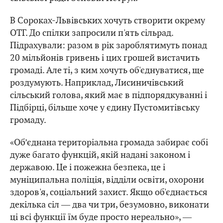
В Сороках-Львівських хочуть створити окрему
ОТГ. До спілки запросили п'ять сільрад.
Підрахували: разом в рік зароблятимуть понад
20 мільйонів гривень і цих грошей вистачить
громаді. Але ті, з ким хочуть об'єднуватися, ще
роздумують. Наприклад, Лисиничівський
сільський голова, який має в підпорядкуванні і
Підбірці, більше хоче у єдину Пустомитівську
громаду.
«Об’єднана територіальна громада забирає собі
дуже багато функцій, якій надані законом і
державою. Це і пожежна безпека, це і
муніципальна поліція, відділи освіти, охорони
здоров'я, соціальний захист. Якщо об'єднається
декілька сіл ― два чи три, безумовно, виконати
ці всі функції їм буде просто нереально», ―