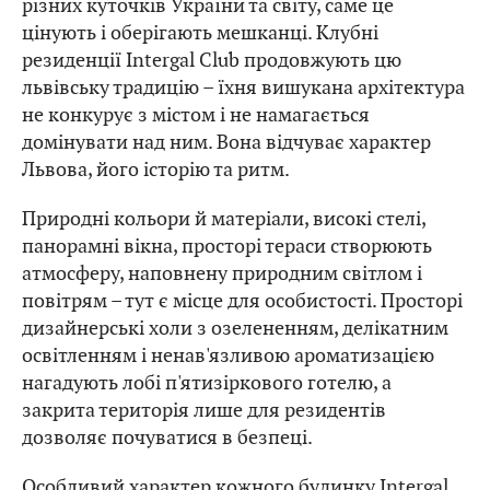
різних куточків України та світу, саме це
цінують і оберігають мешканці. Клубні
резиденції Intergal Club продовжують цю
львівську традицію – їхня вишукана архітектура
не конкурує з містом і не намагається
домінувати над ним. Вона відчуває характер
Львова, його історію та ритм.
Природні кольори й матеріали, високі стелі,
панорамні вікна, просторі тераси створюють
атмосферу, наповнену природним світлом і
повітрям – тут є місце для особистості. Просторі
дизайнерські холи з озелененням, делікатним
освітленням і ненав'язливою ароматизацією
нагадують лобі п'ятизіркового готелю, а
закрита територія лише для резидентів
дозволяє почуватися в безпеці.
Особливий характер кожного будинку Intergal