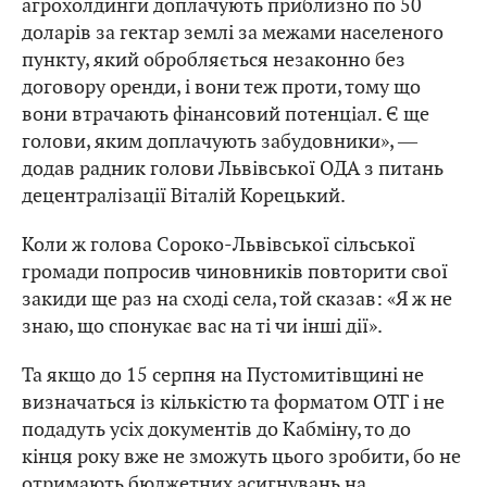
агрохолдинги доплачують приблизно по 50
доларів за гектар землі за межами населеного
пункту, який обробляється незаконно без
договору оренди, і вони теж проти, тому що
вони втрачають фінансовий потенціал. Є ще
голови, яким доплачують забудовники», ―
додав радник голови Львівської ОДА з питань
децентралізації Віталій Корецький.
Коли ж голова Сороко-Львівської сільської
громади попросив чиновників повторити свої
закиди ще раз на сході села, той сказав: «Я ж не
знаю, що спонукає вас на ті чи інші дії».
Та якщо до 15 серпня на Пустомитівщині не
визначаться із кількістю та форматом ОТГ і не
подадуть усіх документів до Кабміну, то до
кінця року вже не зможуть цього зробити, бо не
отримають бюджетних асигнувань на