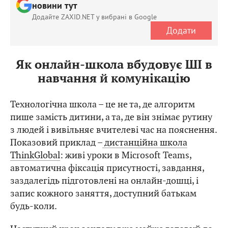
Додайте ZAXID.NET у вибрані в Google
Додати
Як онлайн-школа вбудовує ШІ в
навчання й комунікацію
Технологічна школа – це не та, де алгоритм
пише замість дитини, а та, де він знімає рутину
з людей і вивільняє вчителеві час на пояснення.
Показовий приклад –
дистанційна школа
ThinkGlobal
: живі уроки в Microsoft Teams,
автоматична фіксація присутності, завдання,
заздалегідь підготовлені на онлайн-дошці, і
запис кожного заняття, доступний батькам
будь-коли.
Наступний крок закладу вже майже готовий до