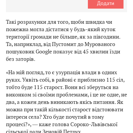
Додати
Такі розрахунки для того, щоби швидка чи
пожежна могла дістатися у будь-який куток
території громади не більше, як за півгодини.
Та, наприклад, від Пустомит до Мурованого
пошуковик Google показує від 45 хвилин їзди
без заторів.
«На мій погляд, то є узурпація влади в одних
руках. Уявіть собі, в районі є приблизно 115 сіл,
тобто буде 115 старост. Вони всі зберуться на
виконком зі своїми проблемами, і це не одне, не
два, а кожен день виникають якісь питання. Як
можна при такій кількості старост відстоювати
інтереси села? Хто буде почутий в тому
процесі?», ― каже голова Сороко-Львівської
сільської ради Зеновій Петрух.