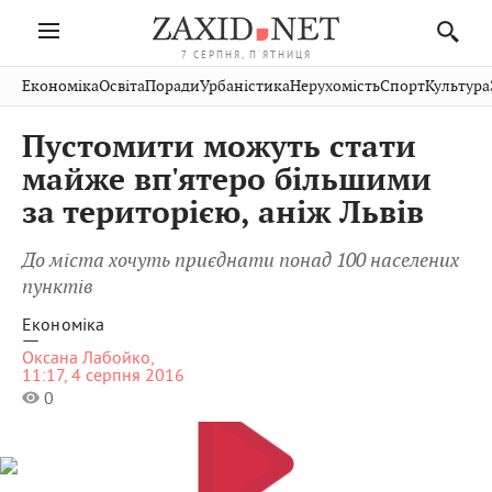
7 СЕРПНЯ, П'ЯТНИЦЯ
Івано-
Публікації
Авто
Словко
Культура
Економіка
Освіта
Поради
Урбаністика
Нерухомість
Спорт
Культура
Стрий
Рівне
Франківськ
Світ
Економіка
Рецепти
Здоров'я
Дрогобич
Львів
Тернопіль
Пустомити можуть стати
Кіно
Дім
Спорт
Краєзнавство
Хмельницький
Чернівці
Волинь
майже вп'ятеро більшими
Фото
Освіта
Нерухомість
Домашні
Вінниця
Шептицький
за територією, аніж Львів
Закарпаття
тварини
До міста хочуть приєднати понад 100 населених
пунктів
Економіка
—
Оксана Лабойко,
11:17, 4 серпня 2016
0