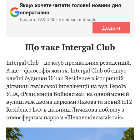
Якщо хочете читати головні новини дня
оперативно
Додайте ZAXID.NET у вибрані в Google
Додати
Що таке Intergal Club
Intergal Club – це клуб преміальних резиденцій.
А ще – філософія життя. Intergal Club об’єднує
клубні будинки Urban Residence в історичній
дільниці львівської інтелігенції на вул. Героїв
УПА, «Резиденція Бойківська» на однойменній
вулиці між двома парками Львова та новий H12
Residence Lviv в дільниці Личакова поблизу з
атмосферним парком «Шевченківський гай».