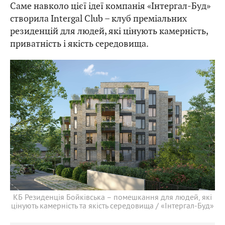
Саме навколо цієї ідеї компанія «Інтергал-Буд»
створила Intergal Club – клуб преміальних
резиденцій для людей, які цінують камерність,
приватність і якість середовища.
КБ Резиденція Бойківська – помешкання для людей, які
цінують камерність та якість середовища / «Інтергал-Буд»