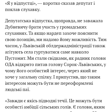
«Я у відпустці», ― коротко сказав депутат і
поклав слухавку.
Депутатська відпустка, щоправда, не заважала
Дубневичу брати участь у громадських
слуханнях. Та якщо нардеп захоче пояснити
свою позицію, ми надамо йому можливість. Тим
часом, у Львівській облдержадміністрації також
агітують села гуртуватися саме навколо
Пустомит. Ми стали свідками, як радник голови
ОДА відкрито питав голову Сорок-Львівських, у
чому його особистий інтерес, через який не
хоче у загальну спілку. І припустив, що таким
інтересом можуть бути не переоформлені
людські паї.
«Завжди є якісь підводні течії. Це можуть бути
особисті амбіції сільських голів. Є голови, яким