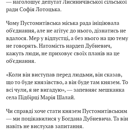
― наголошує депутат Лисиничівської сільської
ради Софія Лотоцька.
Чому Пустомитівська міська рада ініціювала
об'єднання, але не агітує до нього, дізнатись не
вдалося. Мер у відпустці, а без нього на цю тему
не говорять. Натомість нардеп Дубневич,
кажуть люди, не приховує своїх планів на це
об'єднання.
«Коли він виступав перед людьми, він сказав,
що то буде князівство, а він буде там князем. То
всі чули, я не вигадую», ― запевняє мешканка
села Підбірці Марія Шалай.
Чи справді хоче стати князем Пустомитівським
― ми поцікавилися у Богдана Дубневича. Та він
навіть не вислухав запитання.