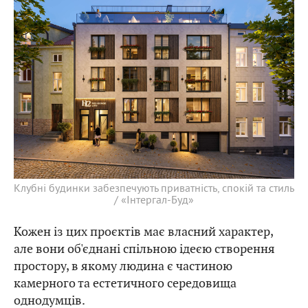
Клубні будинки забезпечують приватність, спокій та стиль
/ «Інтергал-Буд»
Кожен із цих проєктів має власний характер,
але вони об'єднані спільною ідеєю створення
простору, в якому людина є частиною
камерного та естетичного середовища
однодумців.