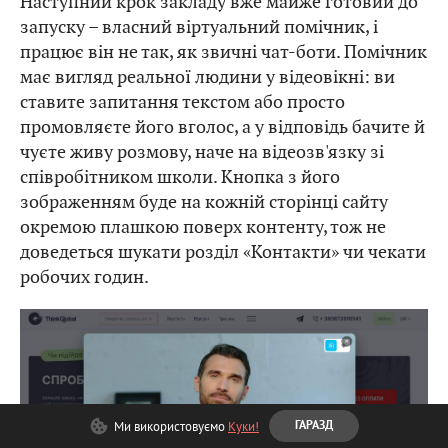
запуску – власний віртуальний помічник, і
працює він не так, як звичні чат-боти. Помічник
має вигляд реальної людини у відеовікні: ви
ставите запитання текстом або просто
промовляєте його вголос, а у відповідь бачите й
чуєте живу розмову, наче на відеозв'язку зі
співробітником школи. Кнопка з його
зображенням буде на кожній сторінці сайту
окремою плашкою поверх контенту, тож не
доведеться шукати розділ «Контакти» чи чекати
робочих годин.
Ми використовуємо
Куки!
ГАРАЗД