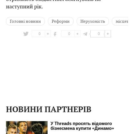
наступний рік.
Головні новини
Реформи
Нерухомість
місцеві 
0
0
0
НОВИНИ ПАРТНЕРІВ