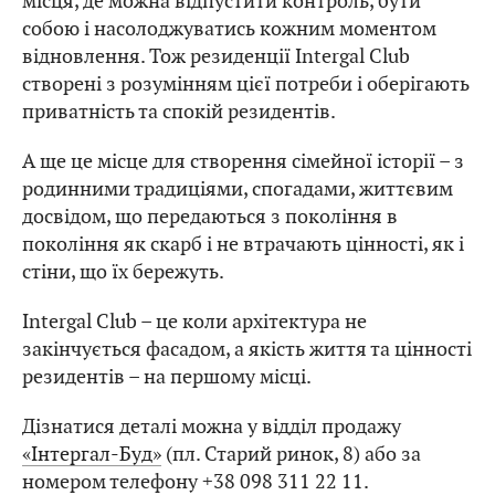
місця, де можна відпустити контроль, бути
собою і насолоджуватись кожним моментом
відновлення. Тож резиденції Intergal Club
створені з розумінням цієї потреби і оберігають
приватність та спокій резидентів.
А ще це місце для створення сімейної історії – з
родинними традиціями, спогадами, життєвим
досвідом, що передаються з покоління в
покоління як скарб і не втрачають цінності, як і
стіни, що їх бережуть.
Intergal Club – це коли архітектура не
закінчується фасадом, а якість життя та цінності
резидентів – на першому місці.
Дізнатися деталі можна у відділ продажу
«Інтергал-Буд»
(пл. Старий ринок, 8) або за
номером телефону +38 098 311 22 11.