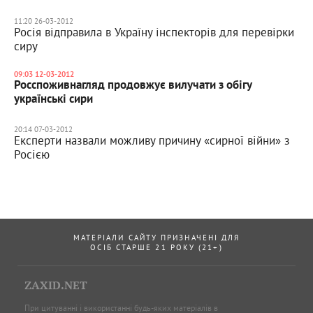
11:20 26-03-2012
Росія відправила в Україну інспекторів для перевірки
сиру
09:03 12-03-2012
Росспоживнагляд продовжує вилучати з обігу
українські сири
20:14 07-03-2012
Експерти назвали можливу причину «сирної війни» з
Росією
МАТЕРІАЛИ САЙТУ ПРИЗНАЧЕНІ ДЛЯ
ОСІБ СТАРШЕ 21 РОКУ (21+)
ZAXID.NET
При цитуванні і використанні будь-яких матеріалів в