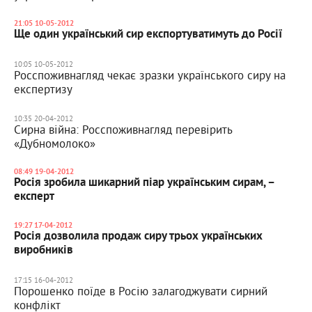
21:05 10-05-2012
Ще один український сир експортуватимуть до Росії
10:05 10-05-2012
Росспоживнагляд чекає зразки українського сиру на
експертизу
10:35 20-04-2012
Сирна війна: Росспоживнагляд перевірить
«Дубномолоко»
08:49 19-04-2012
Росія зробила шикарний піар українським сирам, –
експерт
19:27 17-04-2012
Росія дозволила продаж сиру трьох українських
виробників
17:15 16-04-2012
Порошенко поїде в Росію залагоджувати сирний
конфлікт