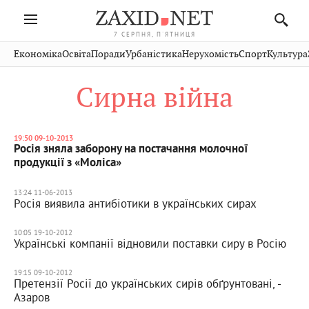
7 СЕРПНЯ, П'ЯТНИЦЯ
Івано-
Публікації
Авто
Словко
Культура
Економіка
Освіта
Поради
Урбаністика
Нерухомість
Спорт
Культура
Стрий
Рівне
Франківськ
Світ
Економіка
Рецепти
Здоров'я
Дрогобич
Львів
Тернопіль
Сирна війна
Кіно
Дім
Спорт
Краєзнавство
Хмельницький
Чернівці
Волинь
Фото
Освіта
Нерухомість
Домашні
Вінниця
Шептицький
Закарпаття
тварини
19:50 09-10-2013
Росія зняла заборону на постачання молочної
продукції з «Моліса»
13:24 11-06-2013
Росія виявила антибіотики в українських сирах
10:05 19-10-2012
Українські компанії відновили поставки сиру в Росію
19:15 09-10-2012
Претензії Росії до українських сирів обґрунтовані, -
Азаров