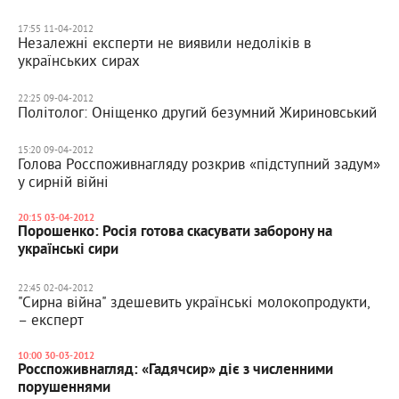
17:55 11-04-2012
Незалежні експерти не виявили недоліків в
українських сирах
22:25 09-04-2012
Політолог: Оніщенко другий безумний Жириновський
15:20 09-04-2012
Голова Росспоживнагляду розкрив «підступний задум»
у сирній війні
20:15 03-04-2012
Порошенко: Росія готова скасувати заборону на
українські сири
22:45 02-04-2012
"Сирна війна" здешевить українські молокопродукти,
– експерт
10:00 30-03-2012
Росспоживнагляд: «Гадячсир» діє з численними
порушеннями