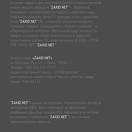
Інтернеті відкриті для пошукових систем гіперпосилання не
нижче першого абзацу на
"ZAXID.NET "
— обов’язкові.
Цитування і використання матеріалів у оффлайн-медіа,
Мобільних додатках, SmartTV можливе лише з письмової
згоди
"ZAXID.NET "
. Всі комерційні рекламні матеріали
позначені словами «Спецпроєкт», «Новини компаній» чи
«Партнерський матеріал». Детальніше щодо реклами та
правил цитування можна ознайомитись в правилах
користування сайтом. Усі права захищені. © 2005—2026,
ТОВ “ЗАХІД.НЕТ”,
"ZAXID.NET "
.
Онлайн-медіа
«ZAXID.NET»
пл. Галицька, буд. 15, м. Львів, 79008
Телефон
+380 (32) 229-77-77
Адреса електронної пошти —
info@zaxid.net
Ідентифікатор онлайн-медіа в Реєстрі суб'єктів у сфері
медіа — R40-06155
"ZAXID.NET "
працює за підтримки Європейського фонду за
демократію (EED). Зміст публікацій не обов’язково
відображає офіційну позицію EED. Інформація чи погляди,
висловлені у публікаціях
"ZAXID.NET "
є виключною
відповідальністю редакції.