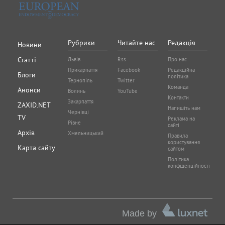
Рубрики
Читайте нас
Редакція
Новини
Статті
Львів
Rss
Про нас
Прикарпаття
Facebook
Редакційна
Блоги
політика
Тернопіль
Twitter
Команда
Анонси
Волинь
YouTube
Контакти
Закарпаття
ZAXID.NET
Напишіть нам
Чернівці
TV
Реклама на
Рівне
сайті
Архів
Хмельницький
Правила
користування
Карта сайту
сайтом
Політика
конфіденційності
Made by