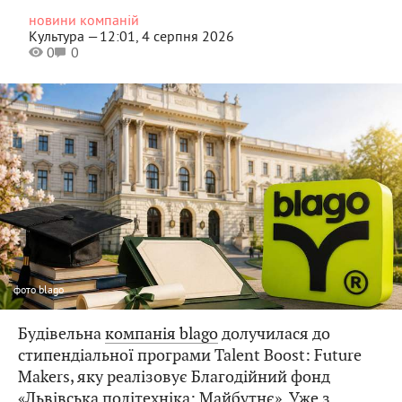
новини компаній
Культура —
12:01, 4 серпня 2026
0
0
фото
blago
Будівельна
компанія blago
долучилася до
стипендіальної програми Talent Boost: Future
Makers, яку реалізовує Благодійний фонд
«Львівська політехніка: Майбутнє». Уже з