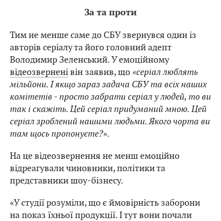
За та проти
Тим не менше саме до СБУ звернувся один із
авторів серіалу та його головний адепт
Володимир Зеленський. У емоційному
відеозвернені
він заявив, що
«серіал люблять
мільйони. І якщо зараз задача СБУ та всіх наших
комітетів - просто забрати серіал у людей, то ви
так і скажіть. Цей серіал придуманий мною. Цей
серіал зроблений нашими людьми. Якого чорта ви
там щось пропонуєте?
».
На це відеозвернення не менш емоційно
відреагували чиновники, політики та
представники шоу-бізнесу.
«У студії розуміли, що є ймовірність заборони
на показ їхньої продукції. І тут вони почали