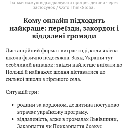
Батьки можуть відслідковувати прогрес дитини через
застосунок / Фото ThinkGlobal
Кому онлайн підходить
найкраще: переїзди, закордон і
віддалені громади
Дистанційний формат виграє тоді, коли якісна
школа фізично недосяжна. Захід України тут
особливий випадок: звідси найлегше виїхати до
Польщі й найважче щодня діставатися до
сильної школи з гірського села.
Ситуацій три:
родини за кордоном, де дитина поступово
втрачає українську програму.
віддаленість, адже в громадах Львівщини,
Закарпаття чи Прикарпаття бракує