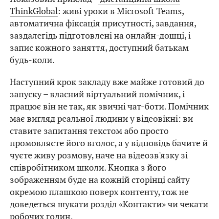
ThinkGlobal
: живі уроки в Microsoft Teams,
автоматична фіксація присутності, завдання,
заздалегідь підготовлені на онлайн-дошці, і
запис кожного заняття, доступний батькам
будь-коли.
Наступний крок закладу вже майже готовий до
запуску – власний віртуальний помічник, і
працює він не так, як звичні чат-боти. Помічник
має вигляд реальної людини у відеовікні: ви
ставите запитання текстом або просто
промовляєте його вголос, а у відповідь бачите й
чуєте живу розмову, наче на відеозв'язку зі
співробітником школи. Кнопка з його
зображенням буде на кожній сторінці сайту
окремою плашкою поверх контенту, тож не
доведеться шукати розділ «Контакти» чи чекати
робочих годин.