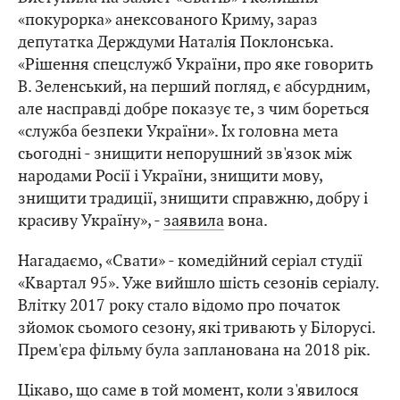
«покурорка» анексованого Криму, зараз
депутатка Держдуми Наталія Поклонська.
«Рішення спецслужб України, про яке говорить
В. Зеленський, на перший погляд, є абсурдним,
але насправді добре показує те, з чим бореться
«служба безпеки України». Їх головна мета
сьогодні - знищити непорушний зв'язок між
народами Росії і України, знищити мову,
знищити традиції, знищити справжню, добру і
красиву Україну», -
заявила
вона.
Нагадаємо, «Свати» - комедійний серіал студії
«Квартал 95». Уже вийшло шість сезонів серіалу.
Влітку 2017 року стало відомо про початок
зйомок сьомого сезону, які тривають у Білорусі.
Прем'єра фільму була запланована на 2018 рік.
Цікаво, що саме в той момент, коли з'явилося