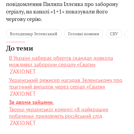
повідомлення Пилипа Іллєнка про заборону
серіалу, на каналі «1+1» показували його
чергову серію.
Володимир Зеленський
Головні новини
СБУ
Се
До теми
В Україні набирає обертів скандал довкола
можливої заборони серіалу «Свати»
ZAXID.NET
Український режисер нагадав Зеленському про
трагічний випадок через серіал «Свати»
ZAXID.NET
За двома зайцями.
Творці української комедії «8 найкращих
побачень» приховують російський слід
ZAXID.NET