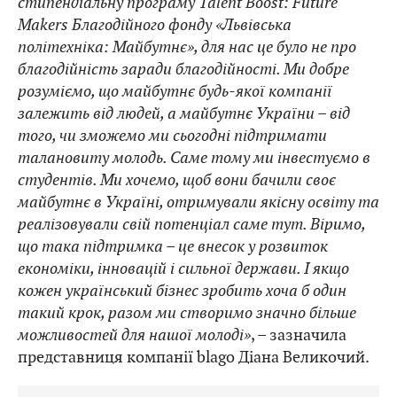
стипендіальну програму Talent Boost: Future
Makers Благодійного фонду «Львівська
політехніка: Майбутнє», для нас це було не про
благодійність заради благодійності. Ми добре
розуміємо, що майбутнє будь-якої компанії
залежить від людей, а майбутнє України – від
того, чи зможемо ми сьогодні підтримати
талановиту молодь. Саме тому ми інвестуємо в
студентів. Ми хочемо, щоб вони бачили своє
майбутнє в Україні, отримували якісну освіту та
реалізовували свій потенціал саме тут. Віримо,
що така підтримка – це внесок у розвиток
економіки, інновацій і сильної держави. І якщо
кожен український бізнес зробить хоча б один
такий крок, разом ми створимо значно більше
можливостей для нашої молоді»
, – зазначила
представниця компанії blago Діана Великочий.