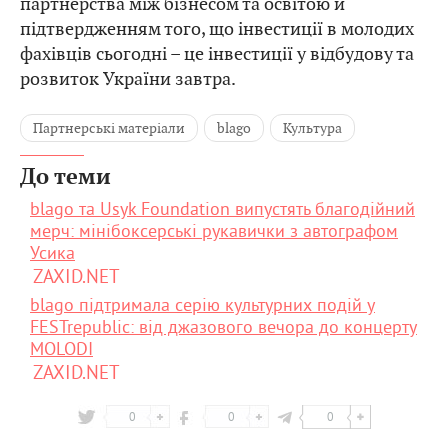
партнерства між бізнесом та освітою й
підтвердженням того, що інвестиції в молодих
фахівців сьогодні – це інвестиції у відбудову та
розвиток України завтра.
Партнерські матеріали
blago
Культура
До теми
blago та Usyk Foundation випустять благодійний
мерч: мінібоксерські рукавички з автографом
Усика
ZAXID.NET
blago підтримала серію культурних подій у
FESTrepublic: від джазового вечора до концерту
MOLODI
ZAXID.NET
0
0
0