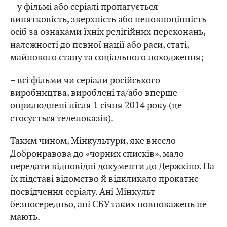
– у фільмі або серіалі пропагується
винятковість, зверхність або неповноцінність
осіб за ознаками їхніх релігійних переконань,
належності до певної нації або раси, статі,
майнового стану та соціального походження;
– всі фільми чи серіали російського
виробництва, вироблені та/або вперше
оприлюднені після 1 січня 2014 року (це
стосується телепоказів).
Таким чином, Мінкультури, яке внесло
Добронравова до «чорних списків», мало
передати відповідні документи до Держкіно. На
їх підставі відомство й відкликало прокатне
посвідчення серіалу. Ані Мінкульт
безпосередньо, ані СБУ таких повноважень не
мають.