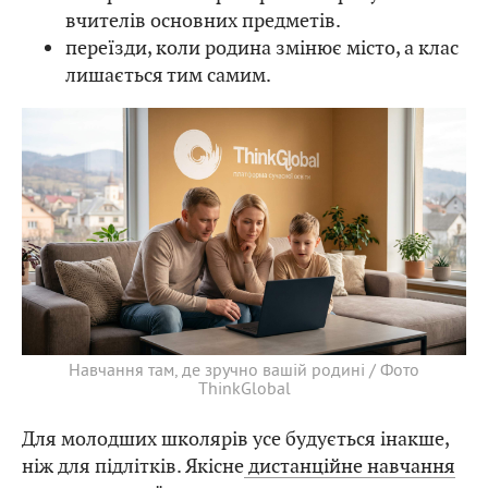
вчителів основних предметів.
переїзди, коли родина змінює місто, а клас
лишається тим самим.
Навчання там, де зручно вашій родині / Фото
ThinkGlobal
Для молодших школярів усе будується інакше,
ніж для підлітків. Якісне
дистанційне навчання