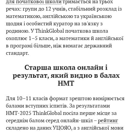
для початкової школи
тримається на трьох
речах: групи до 12 учнів, стабільний розклад із
математикою, англійською та українською
щодня і особистий куратор на зв'язку з
родиною. У ThinkGlobal початкова школа
охоплює 1–5 класи, а математики й англійської
в програмі більше, ніж вимагає державний
стандарт.
Старша школа онлайн і
результат, який видно в балах
НМТ
Для 10–11 класів формат зрештою вимірюється
балами вступних іспитів. За результатами
НМТ-2025 ThinkGlobal посіла перше місце за
середнім балом серед онлайн-шкіл –
рейтинг
складено на даних УЦОЯО, а з англійської мови