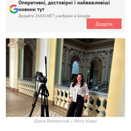
Оперативні, достовірні і найважливіші
новини тут
Додайте ZAXID.NET у вибрані в Google
Додати
Діана Великочий / Фото blago