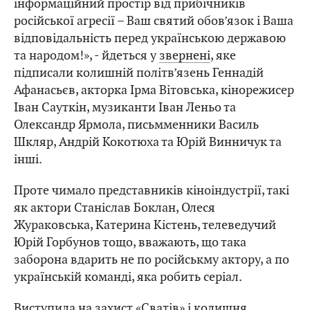
інформаційний простір від прибічників
російської агресії – Ваш святий обов’язок і Ваша
відповідальність перед українською державою
та народом!», - йдеться у
звернені
, яке
підписали колишній політв’язень Геннадій
Афанасьєв, акторка Ірма Вітовська, кінорежисер
Іван Сауткін, музиканти Іван Леньо та
Олександр Ярмола, письмменники Василь
Шкляр, Андрій Кокотюха та Юрій Винничук та
інші.
Проте чимало представників кіноіндустрії, такі
як актори Станіслав Боклан, Олеся
Жураковська, Катерина Кістень, телеведучий
Юрій Горбунов тощо, вважають, що така
заборона вдарить не по російськму актору, а по
українській команді, яка робить серіал.
Виступила на захист «Сватів» і колишня