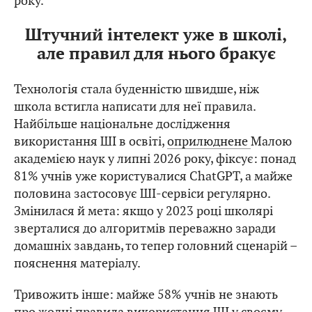
року.
Штучний інтелект уже в школі,
але правил для нього бракує
Технологія стала буденністю швидше, ніж
школа встигла написати для неї правила.
Найбільше національне дослідження
використання ШІ в освіті,
оприлюднене
Малою
академією наук у липні 2026 року, фіксує: понад
81% учнів уже користувалися ChatGPT, а майже
половина застосовує ШІ-сервіси регулярно.
Змінилася й мета: якщо у 2023 році школярі
зверталися до алгоритмів переважно заради
домашніх завдань, то тепер головний сценарій –
пояснення матеріалу.
Тривожить інше: майже 58% учнів не знають
про жодні правила використання ШІ у своєму