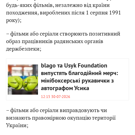
будь-яких фільмів, незалежно від країни
походження, вироблених після 1 серпня 1991
року);
– фільми або серіали створюють позитивний
образ працівників радянських органів
держбезпеки;
blago та Usyk Foundation
випустять благодійний мерч:
мінібоксерські рукавички з
автографом Усика
12:15 30-07-2026
– фільми або серіали виправдовують чи
визнають правомірною окупацію території
України;