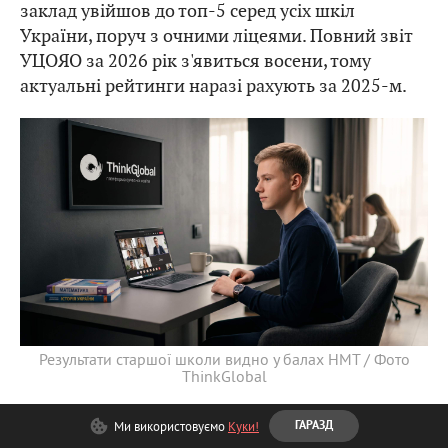
заклад увійшов до топ-5 серед усіх шкіл
України, поруч з очними ліцеями. Повний звіт
УЦОЯО за 2026 рік з'явиться восени, тому
актуальні рейтинги наразі рахують за 2025-м.
Результати старшої школи видно у балах НМТ / Фото
ThinkGlobal
За цими цифрами – звичайна арифметика часу.
Ми використовуємо
Куки!
ГАРАЗД
Продумане
дистанційне навчання для старшої