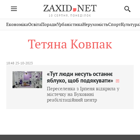
10 СЕРПНЯ, ПОНЕДІЛОК
Івано-
Публікації
Авто
Словко
Культура
Економіка
Освіта
Поради
Урбаністика
Нерухомість
Спорт
Культура
Стрий
Рівне
Франківськ
Світ
Економіка
Рецепти
Здоров'я
Дрогобич
Львів
Тернопіль
Тетяна Ковпак
Кіно
Дім
Спорт
Краєзнавство
Хмельницький
Чернівці
Волинь
Фото
Освіта
Нерухомість
Домашні
Вінниця
Шептицький
Закарпаття
тварини
18:48 25-10-2023
«Тут люди несуть останнє
яблуко, щоб подякувати»
Переселенка з Ірпеня відкрила у
містечку на Буковині
реабілітаційний центр