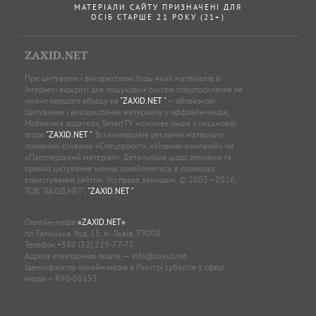
МАТЕРІАЛИ САЙТУ ПРИЗНАЧЕНІ ДЛЯ
ОСІБ СТАРШЕ 21 РОКУ (21+)
ZAXID.NET
При цитуванні і використанні будь-яких матеріалів в
Інтернеті відкриті для пошукових систем гіперпосилання не
нижче першого абзацу на
"ZAXID.NET "
— обов’язкові.
Цитування і використання матеріалів у оффлайн-медіа,
Мобільних додатках, SmartTV можливе лише з письмової
згоди
"ZAXID.NET "
. Всі комерційні рекламні матеріали
позначені словами «Спецпроєкт», «Новини компаній» чи
«Партнерський матеріал». Детальніше щодо реклами та
правил цитування можна ознайомитись в правилах
користування сайтом. Усі права захищені. © 2005—2026,
ТОВ “ЗАХІД.НЕТ”,
"ZAXID.NET "
.
Онлайн-медіа
«ZAXID.NET»
пл. Галицька, буд. 15, м. Львів, 79008
Телефон
+380 (32) 229-77-77
Адреса електронної пошти —
info@zaxid.net
Ідентифікатор онлайн-медіа в Реєстрі суб'єктів у сфері
медіа — R40-06155