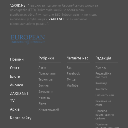
"ZAXID.NET "
працює за підтримки Європейського фонду за
демократію (EED). Зміст публікацій не обов’язково
відображає офіційну позицію EED. Інформація чи погляди,
висловлені у публікаціях
"ZAXID.NET "
є виключною
відповідальністю редакції.
Рубрики
Читайте нас
Редакція
Новини
Статті
Львів
Rss
Про нас
Прикарпаття
Facebook
Редакційна
Блоги
політика
Тернопіль
Twitter
Команда
Анонси
Волинь
YouTube
Контакти
Закарпаття
ZAXID.NET
Напишіть нам
Чернівці
TV
Реклама на
Рівне
сайті
Архів
Хмельницький
Правила
користування
Карта сайту
сайтом
Політика