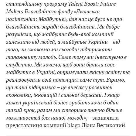
стипендіальну програму Talent Boost: Future
Makers Благодійного фонду «Львівська
політехніка: Майбутнє», для нас це було не про
благодійність заради благодійності. Ми добре
розуміємо, що майбутнє будь-якої компанії
залежить від людей, а майбутнє України – від
того, чи зможемо ми сьогодні підтримати
талановиту молодь. Саме тому ми інвестуємо в
студентів. Ми хочемо, щоб вони бачили своє
майбутнє в Україні, отримували якісну освіту та
реалізовували свій потенціал саме тут. Віримо,
що така підтримка – це внесок у розвиток
економіки, інновацій і сильної держави. І якщо
кожен український бізнес зробить хоча б один
такий крок, разом ми створимо значно більше
можливостей для нашої молоді»
, – зазначила
представниця компанії blago Діана Великочий.