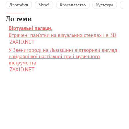
Дрогобич
Музеї
Краєзнавство
Культура
Де
До теми
Віртуальні палаци.
Втрачені пам’ятки на візуальних стендах і в 3D
ZAXID.NET
У Звенигороді на Львівщині відтворили вигляд
найдавнішої настільної гри і музичного
інструмента
ZAXID.NET