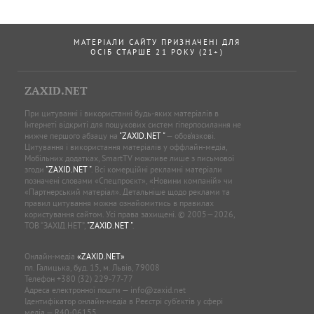
МАТЕРІАЛИ САЙТУ ПРИЗНАЧЕНІ ДЛЯ
ОСІБ СТАРШЕ 21 РОКУ (21+)
ZAXID.NET
При цитуванні і використанні будь-яких матеріалів в
Інтернеті відкриті для пошукових систем гіперпосилання не
нижче першого абзацу на
"ZAXID.NET "
— обов’язкові.
Цитування і використання матеріалів у оффлайн-медіа,
Мобільних додатках, SmartTV можливе лише з письмової
згоди
"ZAXID.NET "
. Всі комерційні рекламні матеріали
позначені словами «Спецпроєкт», «Новини компаній» чи
«Партнерський матеріал». Детальніше щодо реклами та
правил цитування можна ознайомитись в правилах
користування сайтом. Усі права захищені. © 2005—2026,
ТОВ “ЗАХІД.НЕТ”,
"ZAXID.NET "
.
Онлайн-медіа
«ZAXID.NET»
пл. Галицька, буд. 15, м. Львів, 79008
Телефон
+380 (32) 229-77-77
Адреса електронної пошти —
info@zaxid.net
Ідентифікатор онлайн-медіа в Реєстрі суб'єктів у сфері
медіа — R40-06155