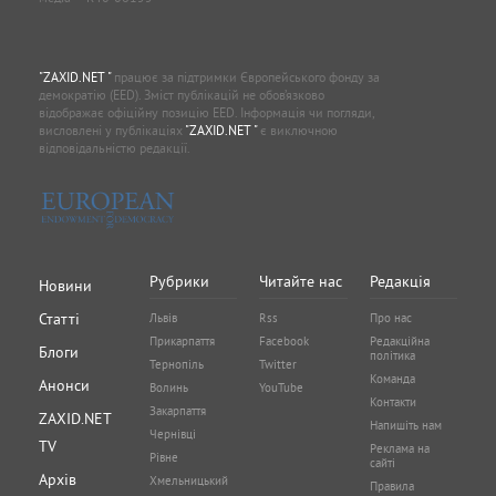
"ZAXID.NET "
працює за підтримки Європейського фонду за
демократію (EED). Зміст публікацій не обов’язково
відображає офіційну позицію EED. Інформація чи погляди,
висловлені у публікаціях
"ZAXID.NET "
є виключною
відповідальністю редакції.
Рубрики
Читайте нас
Редакція
Новини
Статті
Львів
Rss
Про нас
Прикарпаття
Facebook
Редакційна
Блоги
політика
Тернопіль
Twitter
Команда
Анонси
Волинь
YouTube
Контакти
Закарпаття
ZAXID.NET
Напишіть нам
Чернівці
TV
Реклама на
Рівне
сайті
Архів
Хмельницький
Правила