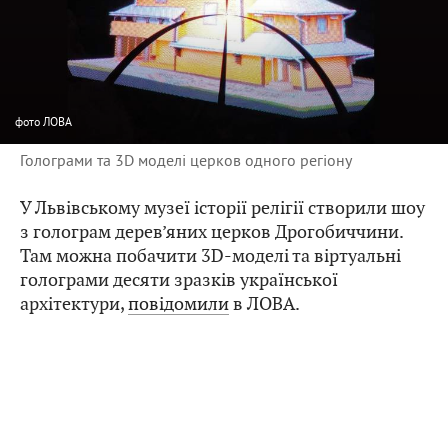
фото
ЛОВА
Голограми та 3D моделі церков одного регіону
У Львівському музеї історії релігії створили шоу
з голограм дерев’яних церков Дрогобиччини.
Там можна побачити 3D-моделі та віртуальні
голограми десяти зразків української
архітектури,
повідомили
в ЛОВА.