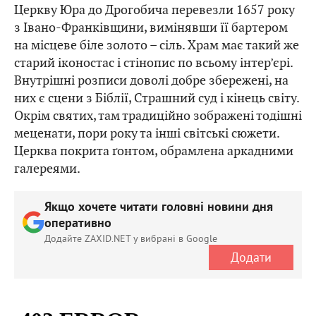
Церкву Юра до Дрогобича перевезли 1657 року
з Івано-Франківщини, вимінявши її бартером
на місцеве біле золото – сіль. Храм має такий же
старий іконостас і стінопис по всьому інтер’єрі.
Внутрішні розписи доволі добре збережені, на
них є сцени з Біблії, Страшний суд і кінець світу.
Окрім святих, там традиційно зображені тодішні
меценати, пори року та інші світські сюжети.
Церква покрита ґонтом, обрамлена аркадними
галереями.
Якщо хочете читати головні новини дня
оперативно
Додайте ZAXID.NET у вибрані в Google
Додати