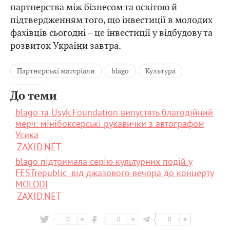
партнерства між бізнесом та освітою й
підтвердженням того, що інвестиції в молодих
фахівців сьогодні – це інвестиції у відбудову та
розвиток України завтра.
Партнерські матеріали
blago
Культура
До теми
blago та Usyk Foundation випустять благодійний
мерч: мінібоксерські рукавички з автографом
Усика
ZAXID.NET
blago підтримала серію культурних подій у
FESTrepublic: від джазового вечора до концерту
MOLODI
ZAXID.NET
0
0
0