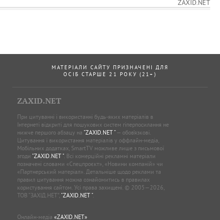
ZAXID.NET
МАТЕРІАЛИ САЙТУ ПРИЗНАЧЕНІ ДЛЯ
ОСІБ СТАРШЕ 21 РОКУ (21+)
ZAXID.NET
При цитуванні і використанні будь-яких матеріалів в
Інтернеті відкриті для пошукових систем гіперпосилання не
нижче першого абзацу на
"ZAXID.NET "
— обов’язкові.
Цитування і використання матеріалів у оффлайн-медіа,
Мобільних додатках, SmartTV можливе лише з письмової
згоди
"ZAXID.NET "
. Всі комерційні рекламні матеріали
позначені словами «Спецпроєкт», «Новини компаній» чи
«Партнерський матеріал». Детальніше щодо реклами та
правил цитування можна ознайомитись в правилах
користування сайтом. Усі права захищені. © 2005—2026,
ТОВ “ЗАХІД.НЕТ”,
"ZAXID.NET "
.
Онлайн-медіа
«ZAXID.NET»