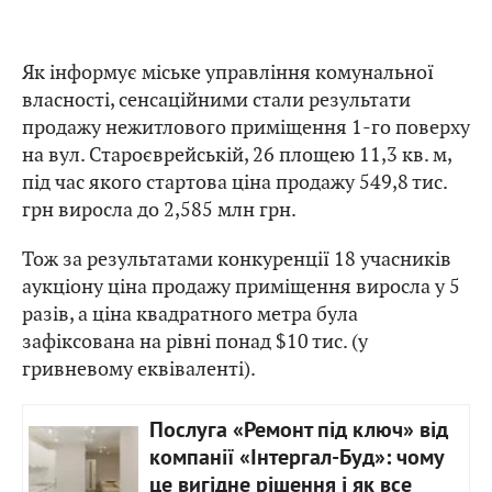
Як інформує міське управління комунальної
власності, сенсаційними стали результати
продажу нежитлового приміщення 1-го поверху
на вул. Староєврейській, 26 площею 11,3 кв. м,
під час якого стартова ціна продажу 549,8 тис.
грн виросла до 2,585 млн грн.
Тож за результатами конкуренції 18 учасників
аукціону ціна продажу приміщення виросла у 5
разів, а ціна квадратного метра була
зафіксована на рівні понад $10 тис. (у
гривневому еквіваленті).
Послуга «Ремонт під ключ» від
компанії «Інтергал-Буд»: чому
це вигідне рішення і як все