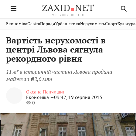
9 СЕРПНЯ, НЕДІЛЯ
Івано-
Публікації
Авто
Словко
Культура
Економіка
Освіта
Поради
Урбаністика
Нерухомість
Спорт
Культура
Стрий
Рівне
Франківськ
Світ
Економіка
Рецепти
Здоров'я
Дрогобич
Львів
Тернопіль
Вартість нерухомості в
Кіно
Дім
Спорт
Краєзнавство
Хмельницький
Чернівці
Волинь
центрі Львова сягнула
Фото
Освіта
Нерухомість
Домашні
Вінниця
Шептицький
рекордного рівня
Закарпаття
тварини
11 м² в історичній частині Львова продали
майже за ₴2,6 млн
Оксана Панчишин
Економіка —
09:42, 19 серпня 2015
0