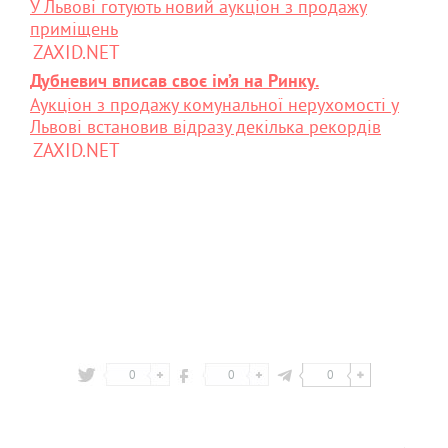
У Львові готують новий аукціон з продажу
приміщень
ZAXID.NET
Дубневич вписав своє ім’я на Ринку.
Аукціон з продажу комунальної нерухомості у
Львові встановив відразу декілька рекордів
ZAXID.NET
0
0
0