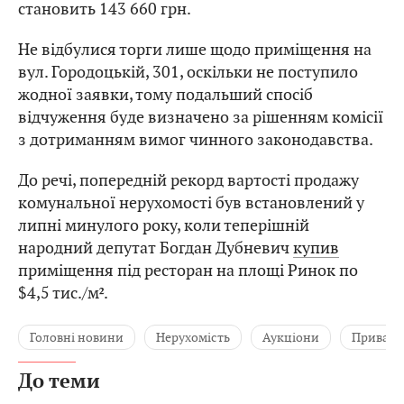
становить 143 660 грн.
Не відбулися торги лише щодо приміщення на
вул. Городоцькій, 301, оскільки не поступило
жодної заявки, тому подальший спосіб
відчуження буде визначено за рішенням комісії
з дотриманням вимог чинного законодавства.
До речі, попередній рекорд вартості продажу
комунальної нерухомості був встановлений у
липні минулого року, коли теперішній
народний депутат Богдан Дубневич
купив
приміщення під ресторан на площі Ринок по
$4,5 тис./м².
Головні новини
Нерухомість
Аукціони
Привати
До теми