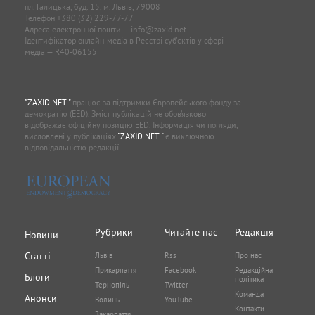
пл. Галицька, буд. 15, м. Львів, 79008
Телефон
+380 (32) 229-77-77
Адреса електронної пошти —
info@zaxid.net
Ідентифікатор онлайн-медіа в Реєстрі суб'єктів у сфері
медіа — R40-06155
"ZAXID.NET "
працює за підтримки Європейського фонду за
демократію (EED). Зміст публікацій не обов’язково
відображає офіційну позицію EED. Інформація чи погляди,
висловлені у публікаціях
"ZAXID.NET "
є виключною
відповідальністю редакції.
Рубрики
Читайте нас
Редакція
Новини
Статті
Львів
Rss
Про нас
Прикарпаття
Facebook
Редакційна
Блоги
політика
Тернопіль
Twitter
Команда
Анонси
Волинь
YouTube
Контакти
Закарпаття