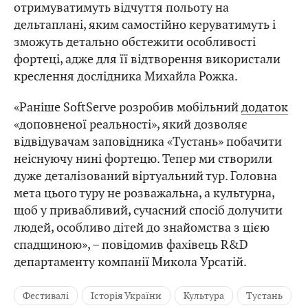
отримуватимуть відчуття польоту на
дельтаплані, яким самостійно керуватимуть і
зможуть детально обстежити особливості
фортеці, адже для її відтворення використали
креслення дослідника Михайла Рожка.
«Раніше SoftServe розробив мобільний
додаток
«доповненої реальності», який дозволяє
відвідувачам заповідника «Тустань» побачити
неіснуючу нині фортецю. Тепер ми створили
дуже деталізований віртуальний тур. Головна
мета цього туру не розважальна, а культурна,
щоб у привабливий, сучасний спосіб долучити
людей, особливо дітей до знайомства з цією
спадщиною», – повідомив фахівець R&D
департаменту компанії Микола Урсатій.
Фестивалі
Історія України
Культура
Тустань