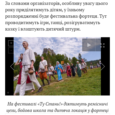
За словами організаторів, особливу увагу цього
року приділятимуть дітям, у їхньому
розпорядженні буде фестивальна фортеця. Тут
проводитимуть ігри, танці, розігруватимуть
казку і влаштують дитячий штурм.
На фестивалі «Ту Cтань!» діятимуть ремісничі
цехи, бойова школа та дитяча локація у фортеці