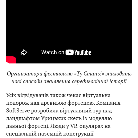
Організатори фестивалю «Ту Cтань!» знаходять
нові способи оживлення середньовічної історії
Усіх відвідувачів також чекає віртуальна
подорож над древньою фортецею. Компанія
SoftServe розробила віртуальний тур над
ландшафтом Урицьких скель із моделлю
давньої фортеці. Люди у VR-окулярах на
спеціальній наземній конструкції