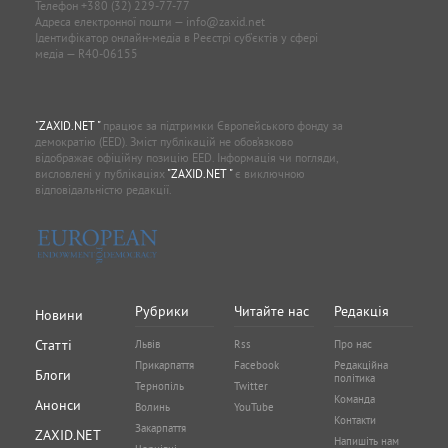
Телефон
+380 (32) 229-77-77
Адреса електронної пошти —
info@zaxid.net
Ідентифікатор онлайн-медіа в Реєстрі суб'єктів у сфері
медіа — R40-06155
"ZAXID.NET "
працює за підтримки Європейського фонду за
демократію (EED). Зміст публікацій не обов’язково
відображає офіційну позицію EED. Інформація чи погляди,
висловлені у публікаціях
"ZAXID.NET "
є виключною
відповідальністю редакції.
Рубрики
Читайте нас
Редакція
Новини
Статті
Львів
Rss
Про нас
Прикарпаття
Facebook
Редакційна
Блоги
політика
Тернопіль
Twitter
Команда
Анонси
Волинь
YouTube
Контакти
Закарпаття
ZAXID.NET
Напишіть нам