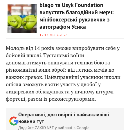
blago та Usyk Foundation
випустять благодійний мерч:
мінібоксерські рукавички з
автографом Усика
12:15 30-07-2026
Молодь від 14 років зможе випробувати себе у
бойовій школі. Тустанські воїни
допомагатимуть опанувати техніки бою та
різноманітні види зброї: від легких мечів до
важких древок. Найвправніші учасники школи
опісля зможуть взяти участь у двобої у
лицарських обладунках та у нічному штурмі
фортеці, разом із реконструкторами.
Оперативні, достовірні і найважливіші
новини тут
Додайте ZAXID.NET у вибрані в Google