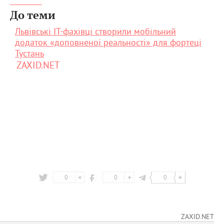
До теми
Львівські IT-фахівці створили мобільний
додаток «доповненої реальності» для фортеці
Тустань
ZAXID.NET
0
0
0
ZAXID.NET