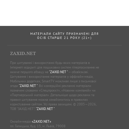
МАТЕРІАЛИ САЙТУ ПРИЗНАЧЕНІ ДЛЯ
ОСІБ СТАРШЕ 21 РОКУ (21+)
ZAXID.NET
При цитуванні і використанні будь-яких матеріалів в
Інтернеті відкриті для пошукових систем гіперпосилання не
нижче першого абзацу на
"ZAXID.NET "
— обов’язкові.
Цитування і використання матеріалів у оффлайн-медіа,
Мобільних додатках, SmartTV можливе лише з письмової
згоди
"ZAXID.NET "
. Всі комерційні рекламні матеріали
позначені словами «Спецпроєкт», «Новини компаній» чи
«Партнерський матеріал». Детальніше щодо реклами та
правил цитування можна ознайомитись в правилах
користування сайтом. Усі права захищені. © 2005—2026,
ТОВ “ЗАХІД.НЕТ”,
"ZAXID.NET "
.
Онлайн-медіа
«ZAXID.NET»
пл. Галицька, буд. 15, м. Львів, 79008