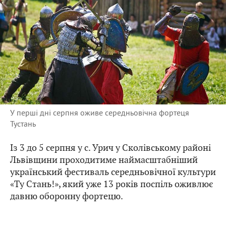
У перші дні серпня оживе середньовічна фортеця
Тустань
Із 3 до 5 серпня у с. Урич у Сколівському районі
Львівщини проходитиме наймасштабніший
український фестиваль середньовічної культури
«Ту Cтань!», який уже 13 років поспіль оживлює
давню оборонну фортецю.