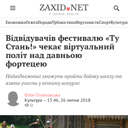
9 СЕРПНЯ, НЕДІЛЯ
Івано-
Публікації
Авто
Словко
Культура
Економіка
Освіта
Поради
Урбаністика
Нерухомість
Спорт
Культура
Стрий
Рівне
Франківськ
Світ
Економіка
Рецепти
Здоров'я
Дрогобич
Львів
Тернопіль
Відвідувачів фестивалю «Ту
Кіно
Дім
Спорт
Краєзнавство
Хмельницький
Чернівці
Волинь
Cтань!» чекає віртуальний
Фото
Освіта
Нерухомість
Домашні
Вінниця
Шептицький
політ над давньою
Закарпаття
тварини
фортецею
Найвідважніші зможуть пройти бойову школу та
взяти участь у нічному штурмі
Юлія Поліковська
Культура —
15:46, 26 липня 2018
0