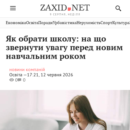
9 СЕРПНЯ, НЕДІЛЯ
Івано-
Публікації
Авто
Словко
Культура
Економіка
Освіта
Поради
Урбаністика
Нерухомість
Спорт
Культура
Стрий
Рівне
Франківськ
Світ
Економіка
Рецепти
Здоров'я
Дрогобич
Львів
Тернопіль
Як обрати школу: на що
Кіно
Дім
Спорт
Краєзнавство
Хмельницький
Чернівці
Волинь
звернути увагу перед новим
Фото
Освіта
Нерухомість
Домашні
Вінниця
Шептицький
навчальним роком
Закарпаття
тварини
новини компаній
Освіта —
17:21, 12 червня 2026
0
0