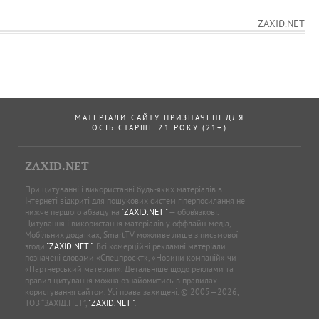
ZAXID.NET
МАТЕРІАЛИ САЙТУ ПРИЗНАЧЕНІ ДЛЯ
ОСІБ СТАРШЕ 21 РОКУ (21+)
ZAXID.NET
При цитуванні і використанні будь-яких матеріалів в
Інтернеті відкриті для пошукових систем гіперпосилання не
нижче першого абзацу на
"ZAXID.NET "
— обов’язкові.
Цитування і використання матеріалів у оффлайн-медіа,
Мобільних додатках, SmartTV можливе лише з письмової
згоди
"ZAXID.NET "
. Всі комерційні рекламні матеріали
позначені словами «Спецпроєкт», «Новини компаній» чи
«Партнерський матеріал». Детальніше щодо реклами та
правил цитування можна ознайомитись в правилах
користування сайтом. Усі права захищені. © 2005—2026,
ТОВ “ЗАХІД.НЕТ”,
"ZAXID.NET "
.