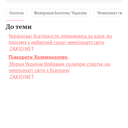
біатлон
Федерація біатлону України
Чемпіонат світу 
До теми
Українські біатлоністи зупинились за крок до
подіуму у дебютній гонці чемпіонату світу
ZAXID.NET
Підкорити Холменколлен.
Збірна України бойовим складом стартує на
чемпіонаті світу з біатлону
ZAXID.NET