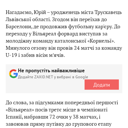
Нагадаємо, Юрій – уродженець міста Трускавець
Львівської області. Згодом він переїхав до
Барселони, де продовжив футбольну кар'єру. До
переходу у Вільяреал форвард виступав за
молодіжну команду каталонської «Корнельї».
Минулого сезону він провів 24 матчі за команду
U-19 і забив вісім м’ячів.
Не пропустіть найважливіше
Додайте ZAXID.NET у вибрані в Google
Додати
До слова, за підсумками попередньої першості
«Вільяреал» посів третє місце в чемпіонаті
Іспанії, набравши 72 очки у 38 матчах, і
завоював пряму путівку до групового етапу