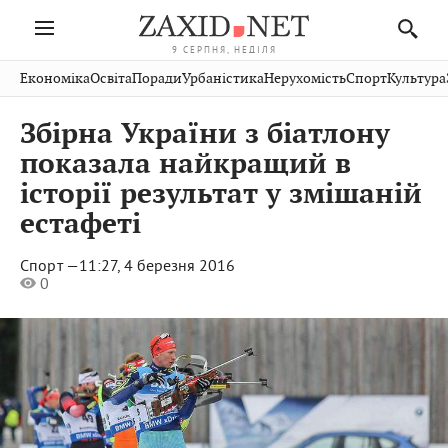
9 СЕРПНЯ, НЕДІЛЯ
Івано-
Публікації
Авто
Словко
Культура
Економіка
Освіта
Поради
Урбаністика
Нерухомість
Спорт
Культура
Стрий
Рівне
Франківськ
Світ
Економіка
Рецепти
Здоров'я
Дрогобич
Львів
Тернопіль
Збірна України з біатлону
Кіно
Дім
Спорт
Краєзнавство
Хмельницький
Чернівці
Волинь
показала найкращий в
Фото
Освіта
Нерухомість
Домашні
Вінниця
Шептицький
історії результат у змішаній
Закарпаття
тварини
естафеті
Спорт —
11:27, 4 березня 2016
0