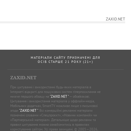
ZAXID.NET
МАТЕРІАЛИ САЙТУ ПРИЗНАЧЕНІ ДЛЯ
ОСІБ СТАРШЕ 21 РОКУ (21+)
ZAXID.NET
При цитуванні і використанні будь-яких матеріалів в
Інтернеті відкриті для пошукових систем гіперпосилання не
нижче першого абзацу на
"ZAXID.NET "
— обов’язкові.
Цитування і використання матеріалів у оффлайн-медіа,
Мобільних додатках, SmartTV можливе лише з письмової
згоди
"ZAXID.NET "
. Всі комерційні рекламні матеріали
позначені словами «Спецпроєкт», «Новини компаній» чи
«Партнерський матеріал». Детальніше щодо реклами та
правил цитування можна ознайомитись в правилах
користування сайтом. Усі права захищені. © 2005—2026,
ТОВ “ЗАХІД.НЕТ”,
"ZAXID.NET "
.