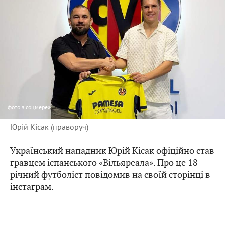
фото
з соцмереж
Юрій Кісак (праворуч)
Український нападник Юрій Кісак офіційно став
гравцем іспанського «Вільяреала». Про це 18-
річний футболіст повідомив на своїй сторінці в
інстаграм
.