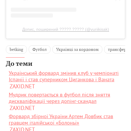
Допис, поширений ????? ????? (@yuriikisak)
betking
Футбол
Українці за кордоном
трансфер
До теми
Український форвард змінив клуб у чемпіонаті
Іспанії і став суперником Циганкова і Ваната
ZAXID.NET
Мудрик повертається в футбол після зняття
дискваліфікації через допінг-скандал
ZAXID.NET
Форвард збірної України Артем Довбик став
гравцем італійської «Болоньї»
ZAXID.NET