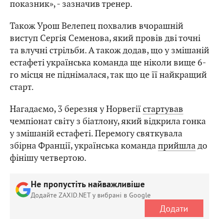
показник», - зазначив тренер.
Також Урош Велепец похвалив вчорашній
виступ Сергія Семенова, який провів дві точні
та влучні стрільби. А також додав, що у змішаній
естафеті українська команда ще ніколи вище 6-
го місця не піднімалася, так що це її найкращий
старт.
Нагадаємо, 3 березня у Норвегії
стартував
чемпіонат світу з біатлону, який відкрила гонка
у змішаній естафеті. Перемогу святкувала
збірна Франції, українська команда
прийшла
до
фінішу четвертою.
Не пропустіть найважливіше
Додайте ZAXID.NET у вибрані в Google
Додати