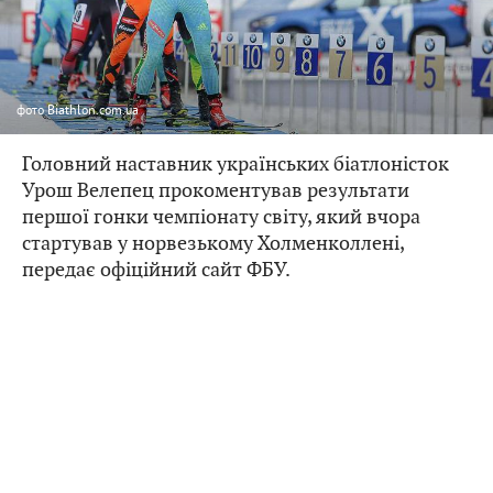
фото
Biathlon.com.ua
Головний наставник українських біатлоністок
Урош Велепец прокоментував результати
першої гонки чемпіонату світу, який вчора
стартував у норвезькому Холменколлені,
передає офіційний сайт ФБУ.