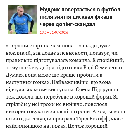
Мудрик повертається в футбол
після зняття дискваліфікації
через допінг-скандал
19:04 31-07-2026
«Перший старт на чемпіонаті завжди дуже
важливий, він додає впевненості, показує, чи
правильно підготувалась команда. Я спокійний,
тому що бачу добру підготовку Валі Семеренко.
Думаю, вона може ще краще пробігти в
наступних гонках. Найважливіше, що вона
відчула, як може виступати. Олена Підгрушна
теж довела, що перебуває в хорошій формі. Зі
стрільби у неї трохи не вийшло, довелося
використовувати запасні патрони. А ходом вона
всього дві секунди програла Тіріл Екхофф, яка є
найсильнішою на лижах. Це теж хороший