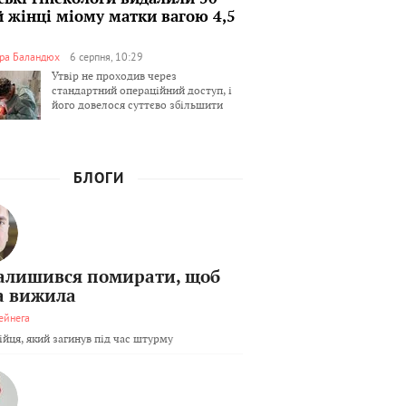
й жінці міому матки вагою 4,5
ра Баландюх
6 серпня, 10:29
Утвір не проходив через
стандартний операційний доступ, і
його довелося суттєво збільшити
БЛОГИ
залишився помирати, щоб
а вижила
ейнега
бійця, який загинув під час штурму