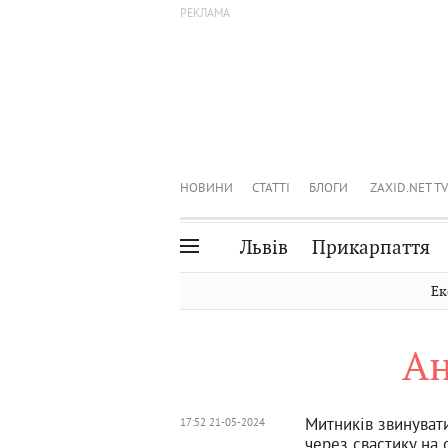
НОВИНИ
СТАТТІ
БЛОГИ
ZAXID.NET TV
Львів
Прикарпаття
Івано-Франківськ
Рівне
Ек
Тернопіль
Львів
Ан
Волинь
Чернівці
Закарпаття
Шептицький
Митників звинувати
17:52 21-05-2024
через свастику на