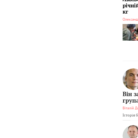
річні
кг
Олександ
Він 
груп
Віталій Д
Історія 