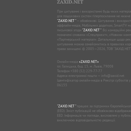
ZAXID.NET
При цитуванні і використанні будь-яких матеріал
для пошукових систем гіперпосилання не нижче
"ZAXID.NET "
— обов’язкові. Цитування і використ
оффлайн-медіа, Мобільних додатках, SmartTV 
письмової згоди
"ZAXID.NET "
. Всі комерційні ре
позначені словами «Спецпроєкт», «Новини комп
«Партнерський матеріал». Детальніше щодо рек
цитування можна ознайомитись в правилах кори
права захищені. © 2005—2026, ТОВ “ЗАХІД.НЕТ
Онлайн-медіа
«ZAXID.NET»
пл. Галицька, буд. 15, м. Львів, 79008
Телефон
+380 (32) 229-77-77
Адреса електронної пошти —
info@zaxid.net
Ідентифікатор онлайн-медіа в Реєстрі суб'єктів 
06155
"ZAXID.NET "
працює за підтримки Європейськог
(EED). Зміст публікацій не обов’язково відображ
EED. Інформація чи погляди, висловлені у публі
виключною відповідальністю редакції.