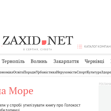
КАТАЛОГ КОМПАН
8 СЕРПНЯ, СУБОТА
Тернопіль
Волинь
Закарпаття
Чернівці
Стрий
Публікації
Авто
ономіка
Освіта
Поради
Урбаністика
Нерухомість
Спорт
Культура
Здоро
Дрогобич
Світ
Економіка
а Море
Хмельницький
Кіно
Дім
Вінниця
Фото
Освіта
ли у спробі утилізувати книгу про Голокост
 обкладинці