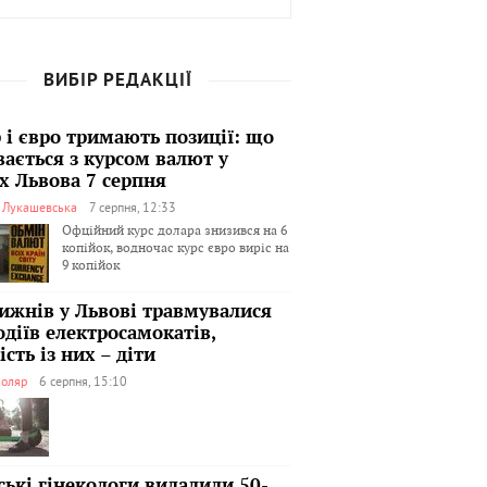
ВИБІР РЕДАКЦІЇ
 і євро тримають позиції: що
вається з курсом валют у
х Львова 7 серпня
я Лукашевська
7 серпня, 12:33
Офційний курс долара знизився на 6
копійок, водночас курс євро виріс на
9 копійок
тижнів у Львові травмувалися
одіїв електросамокатів,
сть із них – діти
оляр
6 серпня, 15:10
ські гінекологи видалили 50-