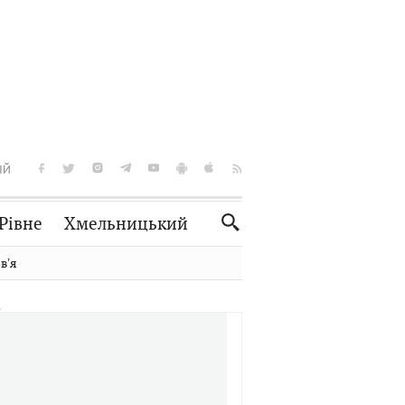
ІЙ
Рівне
Хмельницький
Словко
Культура
вʼя
Рецепти
Здоров'я
Спорт
Краєзнавство
Нерухомість
Домашні тварини