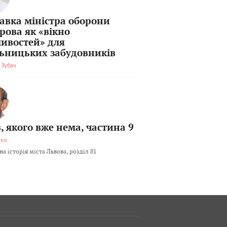
тавка міністра оборони
рова як «вікно
ивостей» для
льницьких забудовників
 Зубач
, якого вже нема, частина 9
мко
а історія міста Львова, розділ 81