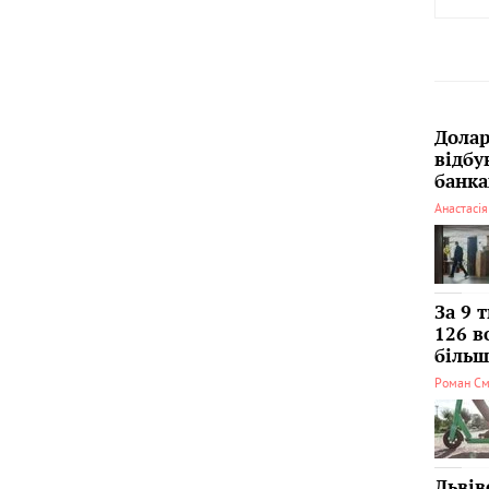
Долар
відбу
банка
Анастасі
За 9 
126 в
більші
Роман См
Львів