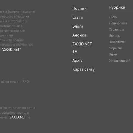
Рубрики
Новини
ів в Інтернеті відкриті
 першого абзацу на
Статті
Львів
ання матеріалів у
Прикарпаття
можливе лише з
Блоги
Тернопіль
кламні матеріали
Анонси
аній» чи
Волинь
лами та правил
Закарпаття
ZAXID.NET
стування сайтом. Усі
Чернівці
”,
"ZAXID.NET "
.
TV
Рівне
Архів
Хмельницький
Карта сайту
у сфері медіа — R40-
о фонду за демократію
ає офіційну позицію
каціях
"ZAXID.NET "
є