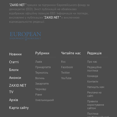
"ZAXID.NET "
працює за підтримки Європейського фонду за
демократію (EED). Зміст публікацій не обов’язково
відображає офіційну позицію EED. Інформація чи погляди,
висловлені у публікаціях
"ZAXID.NET "
є виключною
відповідальністю редакції.
Рубрики
Читайте нас
Редакція
Новини
Статті
Львів
Rss
Про нас
Прикарпаття
Facebook
Редакційна
Блоги
політика
Тернопіль
Twitter
Команда
Анонси
Волинь
YouTube
Контакти
Закарпаття
ZAXID.NET
Напишіть нам
Чернівці
TV
Реклама на
Рівне
сайті
Архів
Хмельницький
Правила
користування
Карта сайту
сайтом
Політика