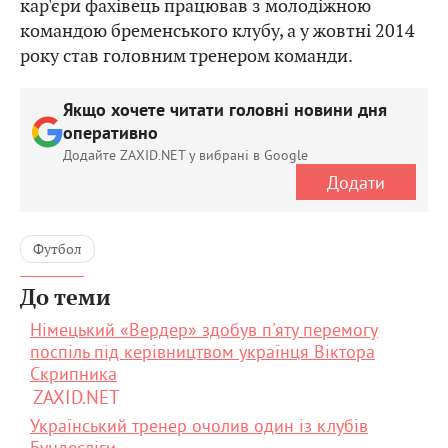
кар'єри фахівець працював з молодіжною
командою бременського клубу, а у жовтні 2014
року став головним тренером команди.
Якщо хочете читати головні новини дня
оперативно
Додайте ZAXID.NET у вибрані в Google
Додати
Футбол
До теми
Німецький «Вердер» здобув п'яту перемогу
поспіль під керівництвом українця Віктора
Скрипника
ZAXID.NET
Український тренер очолив один із клубів
Бундесліги