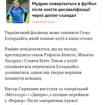
Мудрик повертається в футбол
після зняття дискваліфікації
через допінг-скандал
19:04 31-07-2026
Український фахівець може замінити Сема
Еллардайса, який покине клуб в кінці сезону.
Раніше повідомлялося, що на посаду
претендують також Рафаель Бенітес, Мікаель
Лаудруп і Славен Біліч. Також у клубі
сподіваються переконати Еллардайса
залишитися, однак він твердо вирішив
покинути команду.
Віктор Скрипник виступав за запорізький
«Металург» і «Дніпро», а пізніше перейшов
у «Вердер». Після завершення ігрової