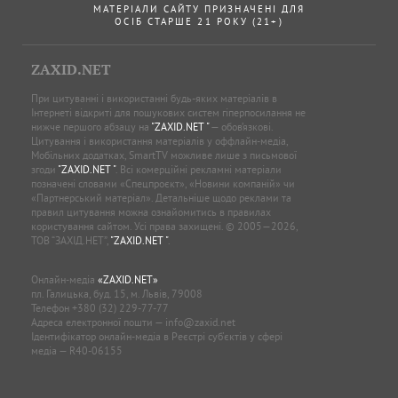
МАТЕРІАЛИ САЙТУ ПРИЗНАЧЕНІ ДЛЯ
ОСІБ СТАРШЕ 21 РОКУ (21+)
ZAXID.NET
При цитуванні і використанні будь-яких матеріалів в
Інтернеті відкриті для пошукових систем гіперпосилання не
нижче першого абзацу на
"ZAXID.NET "
— обов’язкові.
Цитування і використання матеріалів у оффлайн-медіа,
Мобільних додатках, SmartTV можливе лише з письмової
згоди
"ZAXID.NET "
. Всі комерційні рекламні матеріали
позначені словами «Спецпроєкт», «Новини компаній» чи
«Партнерський матеріал». Детальніше щодо реклами та
правил цитування можна ознайомитись в правилах
користування сайтом. Усі права захищені. © 2005—2026,
ТОВ “ЗАХІД.НЕТ”,
"ZAXID.NET "
.
Онлайн-медіа
«ZAXID.NET»
пл. Галицька, буд. 15, м. Львів, 79008
Телефон
+380 (32) 229-77-77
Адреса електронної пошти —
info@zaxid.net
Ідентифікатор онлайн-медіа в Реєстрі суб'єктів у сфері
медіа — R40-06155