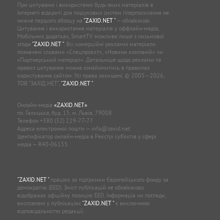
При цитуванні і використанні будь-яких матеріалів в
Інтернеті відкриті для пошукових систем гіперпосилання не
нижче першого абзацу на
"ZAXID.NET "
— обов’язкові.
Цитування і використання матеріалів у оффлайн-медіа,
Мобільних додатках, SmartTV можливе лише з письмової
згоди
"ZAXID.NET "
. Всі комерційні рекламні матеріали
позначені словами «Спецпроєкт», «Новини компаній» чи
«Партнерський матеріал». Детальніше щодо реклами та
правил цитування можна ознайомитись в правилах
користування сайтом. Усі права захищені. © 2005—2026,
ТОВ “ЗАХІД.НЕТ”,
"ZAXID.NET "
.
Онлайн-медіа
«ZAXID.NET»
пл. Галицька, буд. 15, м. Львів, 79008
Телефон
+380 (32) 229-77-77
Адреса електронної пошти —
info@zaxid.net
Ідентифікатор онлайн-медіа в Реєстрі суб'єктів у сфері
медіа — R40-06155
"ZAXID.NET "
працює за підтримки Європейського фонду за
демократію (EED). Зміст публікацій не обов’язково
відображає офіційну позицію EED. Інформація чи погляди,
висловлені у публікаціях
"ZAXID.NET "
є виключною
відповідальністю редакції.