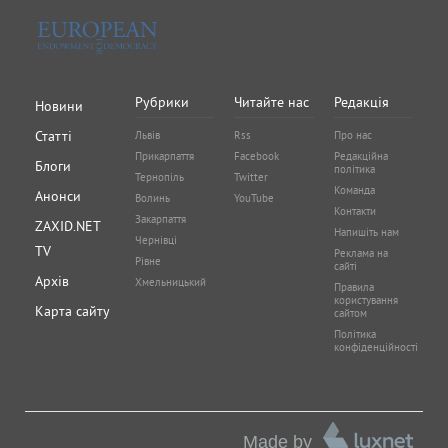
Рубрики
Читайте нас
Редакція
Новини
Статті
Львів
Rss
Про нас
Прикарпаття
Facebook
Редакційна
Блоги
політика
Тернопіль
Twitter
Команда
Анонси
Волинь
YouTube
Контакти
Закарпаття
ZAXID.NET
Напишіть нам
Чернівці
TV
Реклама на
Рівне
сайті
Архів
Хмельницький
Правила
користування
Карта сайту
сайтом
Політика
конфіденційності
Made by