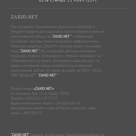
ОСІБ СТАРШЕ 21 РОКУ (21+)
ZAXID.NET
При цитуванні і використанні будь-яких матеріалів в
Інтернеті відкриті для пошукових систем гіперпосилання не
нижче першого абзацу на
"ZAXID.NET "
— обов’язкові.
Цитування і використання матеріалів у оффлайн-медіа,
Мобільних додатках, SmartTV можливе лише з письмової
згоди
"ZAXID.NET "
. Всі комерційні рекламні матеріали
позначені словами «Спецпроєкт», «Новини компаній» чи
«Партнерський матеріал». Детальніше щодо реклами та
правил цитування можна ознайомитись в правилах
користування сайтом. Усі права захищені. © 2005—2026,
ТОВ “ЗАХІД.НЕТ”,
"ZAXID.NET "
.
Онлайн-медіа
«ZAXID.NET»
пл. Галицька, буд. 15, м. Львів, 79008
Телефон
+380 (32) 229-77-77
Адреса електронної пошти —
info@zaxid.net
Ідентифікатор онлайн-медіа в Реєстрі суб'єктів у сфері
медіа — R40-06155
"ZAXID.NET "
працює за підтримки Європейського фонду за