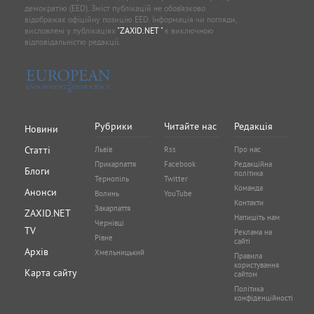
демократію (EED). Зміст публікацій не обов’язково
відображає офіційну позицію EED. Інформація чи погляди,
висловлені у публікаціях
"ZAXID.NET "
є виключною
відповідальністю редакції.
Рубрики
Читайте нас
Редакція
Новини
Статті
Львів
Rss
Про нас
Прикарпаття
Facebook
Редакційна
Блоги
політика
Тернопіль
Twitter
Команда
Анонси
Волинь
YouTube
Контакти
Закарпаття
ZAXID.NET
Напишіть нам
Чернівці
TV
Реклама на
Рівне
сайті
Архів
Хмельницький
Правила
користування
Карта сайту
сайтом
Політика
конфіденційності