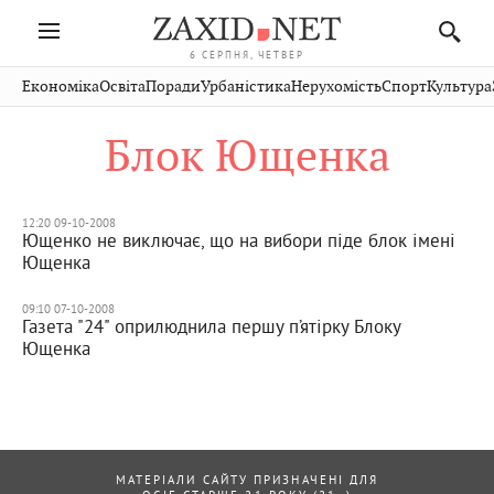
6 СЕРПНЯ, ЧЕТВЕР
Івано-
Публікації
Авто
Словко
Культура
Економіка
Освіта
Поради
Урбаністика
Нерухомість
Спорт
Культура
Стрий
Рівне
Франківськ
Світ
Економіка
Рецепти
Здоров'я
Дрогобич
Львів
Тернопіль
Блок Ющенка
Кіно
Дім
Спорт
Краєзнавство
Хмельницький
Чернівці
Волинь
Фото
Освіта
Нерухомість
Домашні
Вінниця
Шептицький
Закарпаття
тварини
12:20 09-10-2008
Ющенко не виключає, що на вибори піде блок імені
Ющенка
09:10 07-10-2008
Газета "24" оприлюднила першу п’ятірку Блоку
Ющенка
МАТЕРІАЛИ САЙТУ ПРИЗНАЧЕНІ ДЛЯ