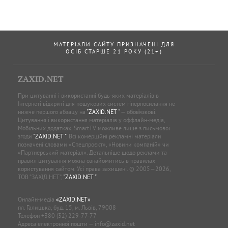
МАТЕРІАЛИ САЙТУ ПРИЗНАЧЕНІ ДЛЯ
ОСІБ СТАРШЕ 21 РОКУ (21+)
ZAXID.NET
При цитуванні і використанні будь-яких матеріалів в
Інтернеті відкриті для пошукових систем гіперпосилання не
нижче першого абзацу на
"ZAXID.NET "
— обов’язкові.
Цитування і використання матеріалів у оффлайн-медіа,
Мобільних додатках, SmartTV можливе лише з письмової
згоди
"ZAXID.NET "
. Всі комерційні рекламні матеріали
позначені словами «Спецпроєкт», «Новини компаній» чи
«Партнерський матеріал». Детальніше щодо реклами та
правил цитування можна ознайомитись в правилах
користування сайтом. Усі права захищені. © 2005—2026,
ТОВ “ЗАХІД.НЕТ”,
"ZAXID.NET "
.
Онлайн-медіа
«ZAXID.NET»
пл. Галицька, буд. 15, м. Львів, 79008
Телефон
+380 (32) 229-77-77
Адреса електронної пошти —
info@zaxid.net