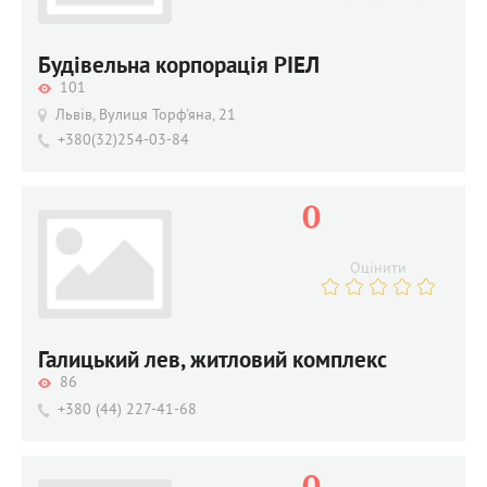
Будівельна корпорація РІЕЛ
101
Львів, Вулиця Торф'яна, 21
+380(32)254-03-84
0
Оцінити
Галицький лев, житловий комплекс
86
+380 (44) 227-41-68