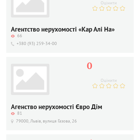
Оцінити
Агентство нерухомості «Кар Алі На»
66
+380 (93) 259-34-00
0
Оцінити
Агенство нерухомості Євро Дім
81
79000, Львів, вулиця Газова, 26