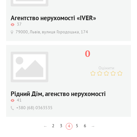
Агентство нерухомості «IVER»
37
79000, Львів, вулиця Городоцька, 174
0
Оцінити
Рідний Дім, агенство нерухомості
41
+380 (68) 0363535
←
2
3
5
6
→
4