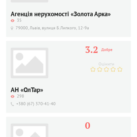
Агенція нерухомості «Золота Арка»
35
79000, Львів, вулиця Б.Липкого, 12-9а
3.2
Добре
Оцінити
АН «ОлТар»
298
+380 (67) 370-41-40
0