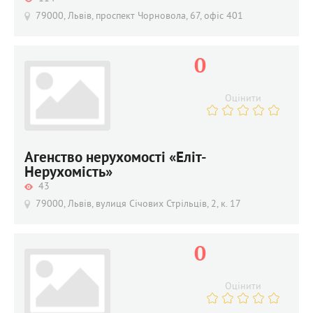
79000, Львів, проспект Чорновола, 67, офіс 401
0
Оцінити
Агенство нерухомості «Еліт-
Нерухомість»
43
79000, Львів, вулиця Січових Стрільців, 2, к. 17
0
Оцінити