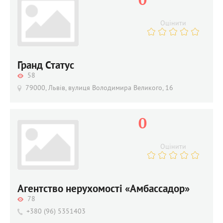
0
Оцінити
Гранд Статус
58
79000, Львів, вулиця Володимира Великого, 16
0
Оцінити
Агентство нерухомості «Амбассадор»
78
+380 (96) 5351403