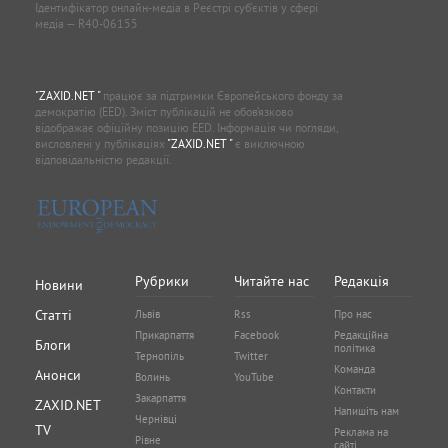
Ідентифікатор онлайн-медіа в Реєстрі суб'єктів у сфері
медіа — R40-06155
"ZAXID.NET "
працює за підтримки Європейського фонду за
демократію (EED). Зміст публікацій не обов’язково
відображає офіційну позицію EED. Інформація чи погляди,
висловлені у публікаціях
"ZAXID.NET "
є виключною
відповідальністю редакції.
Рубрики
Читайте нас
Редакція
Новини
Статті
Львів
Rss
Про нас
Прикарпаття
Facebook
Редакційна
Блоги
політика
Тернопіль
Twitter
Команда
Анонси
Волинь
YouTube
Контакти
Закарпаття
ZAXID.NET
Напишіть нам
Чернівці
TV
Реклама на
Рівне
сайті