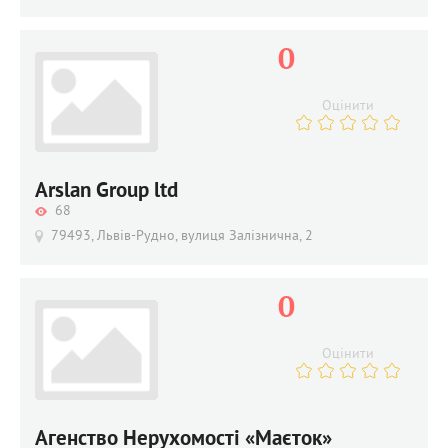
0
Оцінити
Arslan Group ltd
68
79493, Львів-Рудно, вулиця Залізнична, 2
0
Оцінити
Агенство Нерухомості «Маєток»