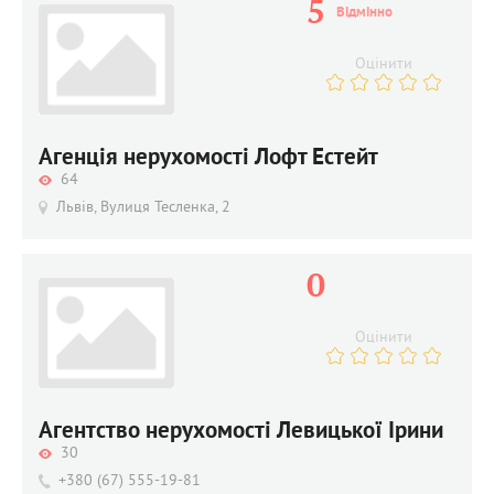
5
Відмінно
Оцінити
Агенція нерухомості Лофт Естейт
64
Львів, Вулиця Тесленка, 2
0
Оцінити
Агентство нерухомості Левицької Ірини
30
+380 (67) 555-19-81