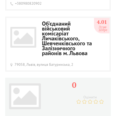
+380980820902
4.01
Об'єднаний
Дуже 
військовий
добре
комісаріат
Личаківського,
Шевченківського та
Залізничного
районів м. Львова
79058, Львів, вулиця Батуринська, 2
0
Оцінити