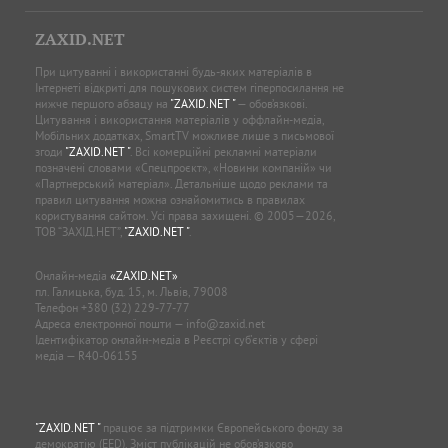
ZAXID.NET
При цитуванні і використанні будь-яких матеріалів в
Інтернеті відкриті для пошукових систем гіперпосилання не
нижче першого абзацу на
"ZAXID.NET "
— обов’язкові.
Цитування і використання матеріалів у оффлайн-медіа,
Мобільних додатках, SmartTV можливе лише з письмової
згоди
"ZAXID.NET "
. Всі комерційні рекламні матеріали
позначені словами «Спецпроєкт», «Новини компаній» чи
«Партнерський матеріал». Детальніше щодо реклами та
правил цитування можна ознайомитись в правилах
користування сайтом. Усі права захищені. © 2005—2026,
ТОВ “ЗАХІД.НЕТ”,
"ZAXID.NET "
.
Онлайн-медіа
«ZAXID.NET»
пл. Галицька, буд. 15, м. Львів, 79008
Телефон
+380 (32) 229-77-77
Адреса електронної пошти —
info@zaxid.net
Ідентифікатор онлайн-медіа в Реєстрі суб'єктів у сфері
медіа — R40-06155
"ZAXID.NET "
працює за підтримки Європейського фонду за
демократію (EED). Зміст публікацій не обов’язково