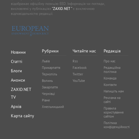
відображає офіційну позицію EED. Інформація чи погляди,
висловлені у публікаціях
"ZAXID.NET "
є виключною
відповідальністю редакції.
Рубрики
Читайте нас
Редакція
Новини
Статті
Львів
Rss
Про нас
Прикарпаття
Facebook
Редакційна
Блоги
політика
Тернопіль
Twitter
Команда
Анонси
Волинь
YouTube
Контакти
Закарпаття
ZAXID.NET
Напишіть нам
Чернівці
TV
Реклама на
Рівне
сайті
Архів
Хмельницький
Правила
користування
Карта сайту
сайтом
Політика
конфіденційності