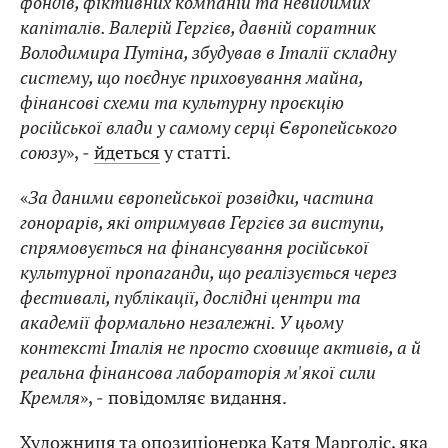
фондів, фіктивних компаній та невидимих
капіталів. Валерій Гергієв, давній соратник
Володимира Путіна, збудував в Італії складну
систему, що поєднує приховування майна,
фінансові схеми та культурну проєкцію
російської влади у самому серці Європейського
союзу
», ‒
йдеться
у статті.
«
За даними європейської розвідки, частина
гонорарів, які отримував Гергієв за виступи,
спрямовується на фінансування російської
культурної пропаганди, що реалізується через
фестивалі, публікації, дослідні центри та
академії формально незалежні. У цьому
контексті Італія не просто сховище активів, а й
реальна фінансова лабораторія м'якої сили
Кремля
», ‒ повідомляє видання.
Художниця та опозиціонерка Катя Марголіс, яка