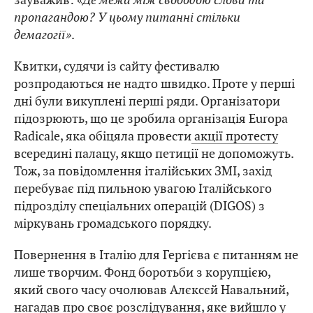
пропагандою? У цьому питанні стільки
демагогії»
.
Квитки, судячи із сайту фестивалю
розпродаються не надто швидко. Проте у перші
дні були викуплені перші ряди. Організатори
підозрюють, що це зробила організація Europa
Radicale, яка обіцяла провести
акції протесту
всередині палацу, якщо петиції не допоможуть.
Тож, за повідомлення італійських ЗМІ, захід
перебуває під пильною увагою Італійського
підрозділу спеціальних операцій (DIGOS) з
міркувань громадського порядку.
Повернення в Італію для Гергієва є питанням не
лише творчим. Фонд боротьби з корупцією,
який свого часу очолював Алєксєй Навальний,
нагадав про своє розслідування, яке вийшло у