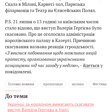
Скала в Мілані, Карнегі-хол, Паризька
філармонія та Театр на Єлисейських Полях.
P.S. 21 липня о 13 годині за київським часом
стало відомо, що виступ Валерія Гергієва було
скасовано. Про це оголосила адміністрація
королівського палацу в Казерті. Причиною
скасування названа реакція ггроадськості.
«
З'явилися побоювання щодо можливих акцій
протесту, організованих українськими
асоціаціями під час заходу у неділю
», ‒
йдеться
у
повідомлені.
Головні новини
пропаганда
музика
Фестивалі
До теми
Українці за кордоном вимагають скасувати
виступ Валєрія Гергієва в Італії