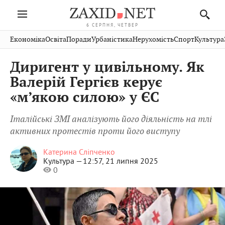
6 СЕРПНЯ, ЧЕТВЕР
Івано-
Публікації
Авто
Словко
Культура
Економіка
Освіта
Поради
Урбаністика
Нерухомість
Спорт
Культура
Стрий
Рівне
Франківськ
Світ
Економіка
Рецепти
Здоров'я
Дрогобич
Львів
Тернопіль
Диригент у цивільному. Як
Кіно
Дім
Спорт
Краєзнавство
Хмельницький
Чернівці
Волинь
Валерій Гергієв керує
Фото
Освіта
Нерухомість
Домашні
Вінниця
Шептицький
«м’якою силою» у ЄС
Закарпаття
тварини
Італійські ЗМІ аналізують його діяльність на тлі
активних протестів проти його виступу
Катерина Сліпченко
Культура —
12:57, 21 липня 2025
0