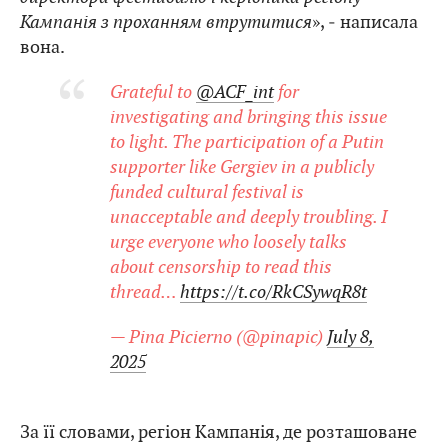
Кампанія з проханням втрутитися
», ‒ написала
вона.
Grateful to
@ACF_int
for
investigating and bringing this issue
to light. The participation of a Putin
supporter like Gergiev in a publicly
funded cultural festival is
unacceptable and deeply troubling. I
urge everyone who loosely talks
about censorship to read this
thread…
https://t.co/RkCSywqR8t
— Pina Picierno (@pinapic)
July 8,
2025
За її словами, регіон Кампанія, де розташоване