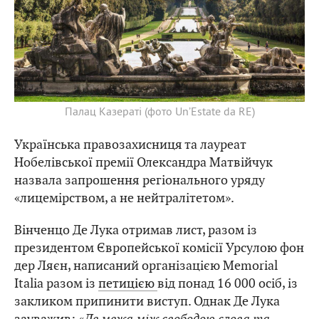
Палац Казераті (фото Un’Estate da RE)
Українська правозахисниця та лауреат
Нобелівської премії Олександра Матвійчук
назвала запрошення регіонального уряду
«лицемірством, а не нейтралітетом».
Вінченцо Де Лука отримав лист, разом із
президентом Європейської комісії Урсулою фон
дер Ляєн, написаний організацією Memorial
Italia разом із
петицією
від понад 16 000 осіб, із
закликом припинити виступ. Однак Де Лука
зауважив: «
Де межа між свободою слова та