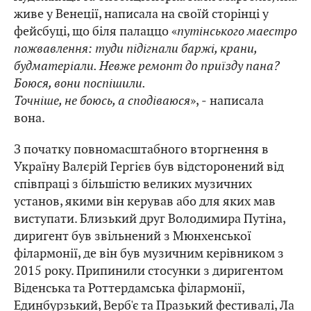
живе у Венеції, написала на своїй сторінці у
фейсбуці, що біля палаццо «
путінського маестро
пожвавлення: туди підігнали баржі, крани,
будматеріали. Невже ремонт до приїзду пана?
Боюся, вони поспішили.
Точніше, не боюсь, а сподіваюся
», ‒ написала
вона.
З початку повномасштабного вторгнення в
Україну Валєрій Гергієв був відсторонений від
співпраці з більшістю великих музичних
установ, якими він керував або для яких мав
виступати. Близький друг Володимира Путіна,
диригент був звільнений з Мюнхенської
філармонії, де він був музичним керівником з
2015 року. Припинили стосунки з диригентом
Віденська та Роттердамська філармонії,
Единбурзький, Верб'є та Празький фестивалі, Ла