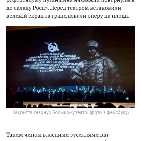
до складу Росії». Перед театром встановили
великій екран та транслювали оперу на площі.
Закриття сезону.у Большому театрі (фото з фейсбуку)
Таким чином власними зусиллями він