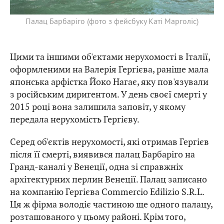
Палац Барбаріго (фото з фейсбуку Каті Марголіс)
Цими та іншими об'єктами нерухомості в Італії,
оформленими на Валерія Гергієва, раніше мала
японська арфістка Йоко Нагає, яку пов'язували
з російським диригентом. У день своєї смерті у
2015 році вона залишила заповіт, у якому
передала нерухомість Гергієву.
Серед об'єктів нерухомості, які отримав Гергієв
після її смерті, виявився палац Барбаріго на
Гранд-каналі у Венеції, одна зі справжніх
архітектурних перлин Венеції. Палац записано
на компанію Гергієва Commercio Edilizio S.R.L.
Ця ж фірма володіє частиною ще одного палацу,
розташованого у цьому районі. Крім того,