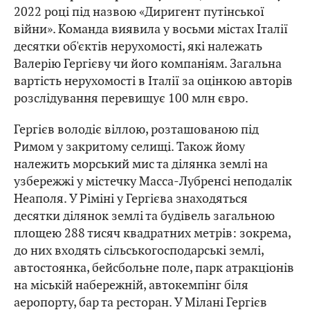
2022 році під назвою «Диригент путінської
війни». Команда виявила у восьми містах Італії
десятки об'єктів нерухомості, які належать
Валерію Гергієву чи його компаніям. Загальна
вартість нерухомості в Італії за оцінкою авторів
розслідування перевищує 100 млн євро.
Гергієв володіє віллою, розташованою під
Римом у закритому селищі. Також йому
належить морський мис та ділянка землі на
узбережжі у містечку Масса-Лубренсі неподалік
Неаполя. У Ріміні у Гергієва знаходяться
десятки ділянок землі та будівель загальною
площею 288 тисяч квадратних метрів: зокрема,
до них входять сільськогосподарські землі,
автостоянка, бейсбольне поле, парк атракціонів
на міській набережній, автокемпінг біля
аеропорту, бар та ресторан. У Мілані Гергієв