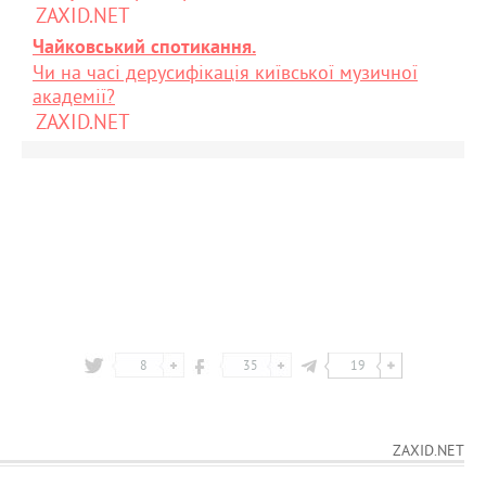
ZAXID.NET
Чайковський спотикання.
Чи на часі дерусифікація київської музичної
академії?
ZAXID.NET
8
35
19
ZAXID.NET