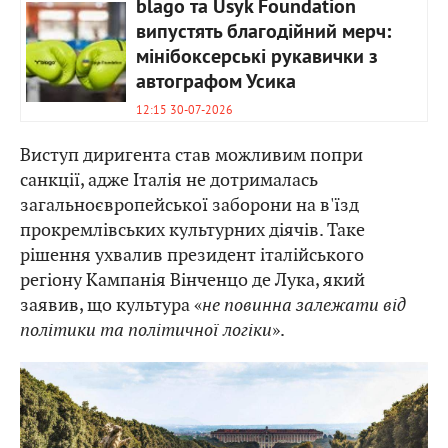
blago та Usyk Foundation
випустять благодійний мерч:
мінібоксерські рукавички з
автографом Усика
12:15 30-07-2026
Виступ диригента став можливим попри
санкції, адже Італія не дотрималась
загальноєвропейської заборони на в'їзд
прокремлівських культурних діячів. Таке
рішення ухвалив президент італійського
регіону Кампанія Вінченцо де Лука, який
заявив, що культура «
не повинна залежати від
політики та політичної логіки
».