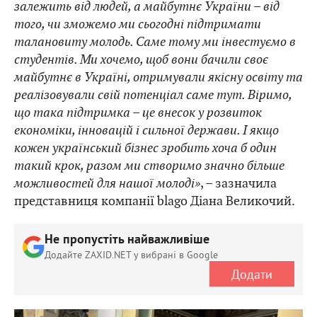
залежить від людей, а майбутнє України – від
того, чи зможемо ми сьогодні підтримати
талановиту молодь. Саме тому ми інвестуємо в
студентів. Ми хочемо, щоб вони бачили своє
майбутнє в Україні, отримували якісну освіту та
реалізовували свій потенціал саме тут. Віримо,
що така підтримка – це внесок у розвиток
економіки, інновацій і сильної держави. І якщо
кожен український бізнес зробить хоча б один
такий крок, разом ми створимо значно більше
можливостей для нашої молоді»
, – зазначила
представниця компанії blago Діана Великочий.
Не пропустіть найважливіше
Додайте ZAXID.NET у вибрані в Google
Додати