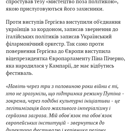
спростував тезу «мистецтво поза політикою»,
якою прислуговуються його захисники.
Проти виступів Гергієва виступили об'єднання
українців за кордоном, записав звернення до
італійських політиків записав Український
філармонічний оркестр. Так само проти
повернення Гергієва до Європи виступила
віцепрезидентка Європарламенту Піна Пічерно,
яка народилася у Кампарії, де має відбутись
фестиваль.
«
Навіть через три з половиною роки війни є ті,
хто не зрозуміли, що підтримка режиму Путіна ‒
зокрема, через подібні культурні ініціативи ‒ це
легітимізація його жахливого імперіалізму і
серйозна загроза. Мій обов'язок та обов'язок
європейських інституцій ‒ звернутися до
директора фестивалю і керівника регіону