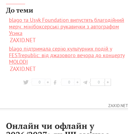
До теми
blago та Usyk Foundation випустять благодійний
мерч: мінібоксерські рукавички з автографом
Усика
ZAXID.NET
blago підтримала серію культурних подій у
FESTrepublic: від джазового вечора до концерту
MOLODI
ZAXID.NET
0
0
0
ZAXID.NET
Онлайн чи офлайн у