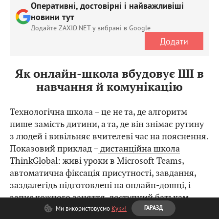
Оперативні, достовірні і найважливіші
новини тут
Додайте ZAXID.NET у вибрані в Google
Додати
Як онлайн-школа вбудовує ШІ в
навчання й комунікацію
Технологічна школа – це не та, де алгоритм
пише замість дитини, а та, де він знімає рутину
з людей і вивільняє вчителеві час на пояснення.
Показовий приклад –
дистанційна школа
ThinkGlobal
: живі уроки в Microsoft Teams,
автоматична фіксація присутності, завдання,
заздалегідь підготовлені на онлайн-дошці, і
запис кожного заняття, доступний батькам
будь-коли.
Ми використовуємо
Куки!
ГАРАЗД