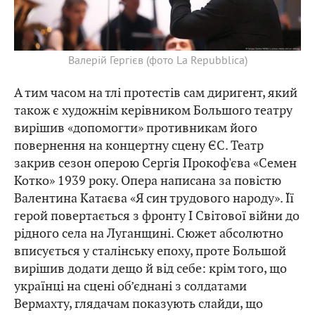
Валерій Гергієв (фото La Repubblica)
А тим часом на тлі протестів сам диригент, який
також є художнім керівником Большого театру
вирішив «допомогти» противникам його
повернення на концертну сцену ЄС. Театр
закрив сезон оперою Сергія Прокоф'єва «Семен
Котко» 1939 року. Опера написана за повістю
Валентина Катаєва «Я син трудового народу». Її
герой повертається з фронту І Світової війни до
рідного села на Луганщині. Сюжет абсолютно
вписується у сталінську епоху, проте Большой
вирішив додати дещо й від себе: крім того, що
українці на сцені об’єднані з солдатами
Вермахту, глядачам показують слайди, що