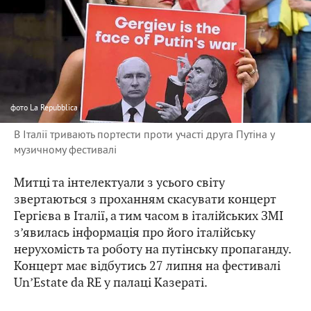
фото
La Repubblica
В Італії тривають портести проти участі друга Путіна у
музичному фестивалі
Митці та інтелектуали з усього світу
звертаються з проханням скасувати концерт
Гергієва в Італії, а тим часом в італійських ЗМІ
з’явилась інформація про його італійську
нерухомість та роботу на путінську пропаганду.
Концерт має відбутись 27 липня на фестивалі
Un’Estate da RE у палаці Казераті.