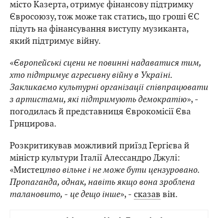
місто Казерта, отримує фінансову підтримку
Євросоюзу, тож може так статись, що гроші ЄС
підуть на фінансування виступу музиканта,
який підтримує війну.
«
Європейські сцени не повинні надаватися тим,
хто підтримує агресивну війну в Україні.
Закликаємо культурні організації співпрацювати
з артистами, які підтримують демократію
», ‒
погодилась й представниця Єврокомісії Єва
Грнцирова.
Розкритикував можливий приїзд Гергієва й
міністр культури Італії Алессандро Джулі:
«Мистец
тво вільне і не може бути цензуровано.
Пропаганда, однак, навіть якщо вона зроблена
талановито, ‒ це дещо інше
», ‒
сказав
він.