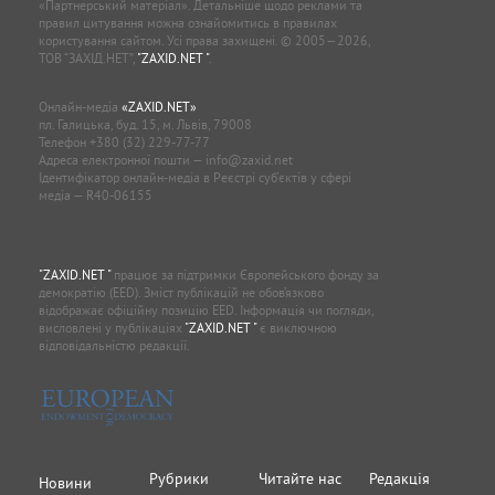
«Партнерський матеріал». Детальніше щодо реклами та
правил цитування можна ознайомитись в правилах
користування сайтом. Усі права захищені. © 2005—2026,
ТОВ “ЗАХІД.НЕТ”,
"ZAXID.NET "
.
Онлайн-медіа
«ZAXID.NET»
пл. Галицька, буд. 15, м. Львів, 79008
Телефон
+380 (32) 229-77-77
Адреса електронної пошти —
info@zaxid.net
Ідентифікатор онлайн-медіа в Реєстрі суб'єктів у сфері
медіа — R40-06155
"ZAXID.NET "
працює за підтримки Європейського фонду за
демократію (EED). Зміст публікацій не обов’язково
відображає офіційну позицію EED. Інформація чи погляди,
висловлені у публікаціях
"ZAXID.NET "
є виключною
відповідальністю редакції.
Рубрики
Читайте нас
Редакція
Новини