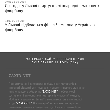
09:01 12-06-2014
Сьогодні у Львові стартують міжнародні змагання з
флорболу
08:02 05-04-2011
У Львові відбудеться фінал Чемпіонату України з
флорболу
МАТЕРІАЛИ САЙТУ ПРИЗНАЧЕНІ ДЛЯ
ОСІБ СТАРШЕ 21 РОКУ (21+)
ZAXID.NET
При цитуванні і використанні будь-яких матеріалів в
Інтернеті відкриті для пошукових систем гіперпосилання не
нижче першого абзацу на
"ZAXID.NET "
— обов’язкові.
Цитування і використання матеріалів у оффлайн-медіа,
Мобільних додатках, SmartTV можливе лише з письмової
згоди
"ZAXID.NET "
. Всі комерційні рекламні матеріали
позначені словами «Спецпроєкт», «Новини компаній» чи