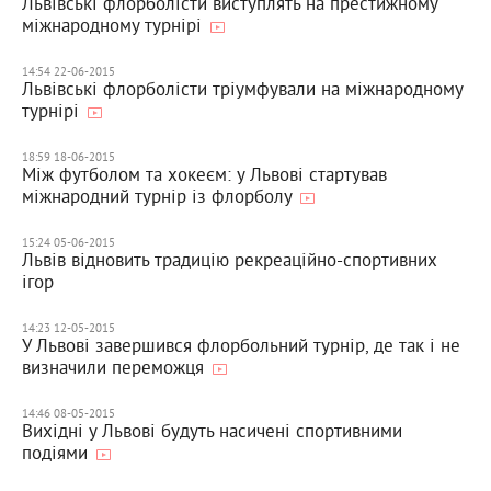
Львівські флорболісти виступлять на престижному
міжнародному турнірі
14:54 22-06-2015
Львівські флорболісти тріумфували на міжнародному
турнірі
18:59 18-06-2015
Між футболом та хокеєм: у Львові стартував
міжнародний турнір із флорболу
15:24 05-06-2015
Львів відновить традицію рекреаційно-спортивних
ігор
14:23 12-05-2015
У Львові завершився флорбольний турнір, де так і не
визначили переможця
14:46 08-05-2015
Вихідні у Львові будуть насичені спортивними
подіями