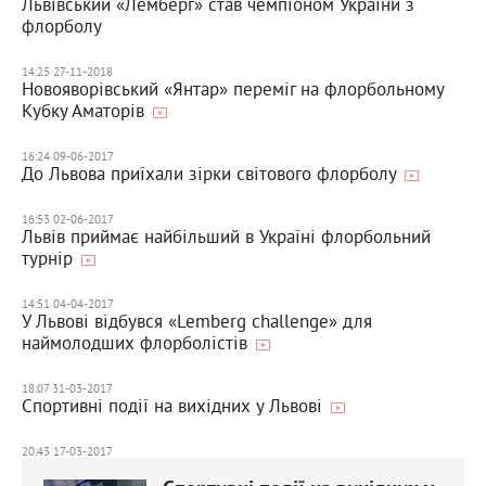
Львівський «Лемберг» став чемпіоном України з
флорболу
14:25 27-11-2018
Новояворівський «Янтар» переміг на флорбольному
Кубку Аматорів
16:24 09-06-2017
До Львова приїхали зірки світового флорболу
16:53 02-06-2017
Львів приймає найбільший в Україні флорбольний
турнір
14:51 04-04-2017
У Львові відбувся «Lemberg challenge» для
наймолодших флорболістів
18:07 31-03-2017
Спортивні події на вихідних у Львові
20:43 17-03-2017