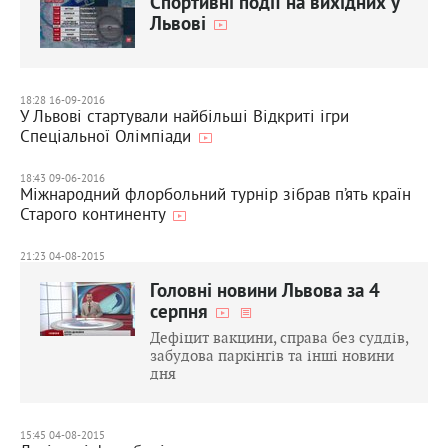
Спортивні події на вихідних у
Львові
18:28 16-09-2016
У Львові стартували найбільші Відкриті ігри
Спеціальної Олімпіади
18:43 09-06-2016
Міжнародний флорбольний турнір зібрав п’ять країн
Старого континенту
21:23 04-08-2015
Головні новини Львова за 4
серпня
Дефіцит вакцини, справа без суддів,
забудова паркінгів та інші новини
дня
15:45 04-08-2015