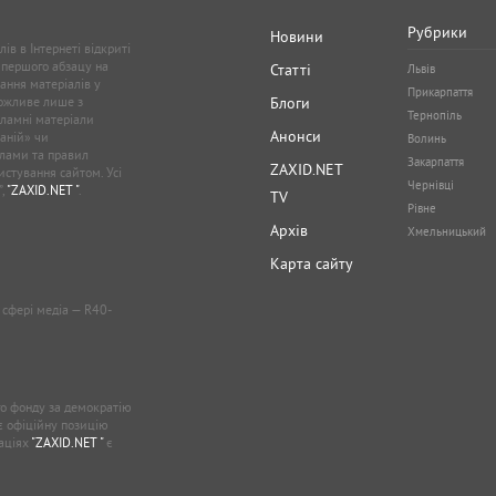
Рубрики
Новини
ів в Інтернеті відкриті
 першого абзацу на
Статті
Львів
ання матеріалів у
Прикарпаття
можливе лише з
Блоги
Тернопіль
кламні матеріали
Анонси
аній» чи
Волинь
лами та правил
Закарпаття
ZAXID.NET
стування сайтом. Усі
Чернівці
”,
"ZAXID.NET "
.
TV
Рівне
Архів
Хмельницький
Карта сайту
у сфері медіа — R40-
о фонду за демократію
ає офіційну позицію
каціях
"ZAXID.NET "
є