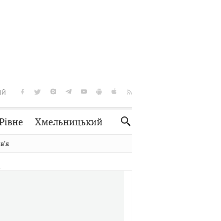
ІЙ
Рівне
Хмельницький
Словко
Культура
вʼя
Рецепти
Здоров'я
Спорт
Краєзнавство
Нерухомість
Домашні тварини