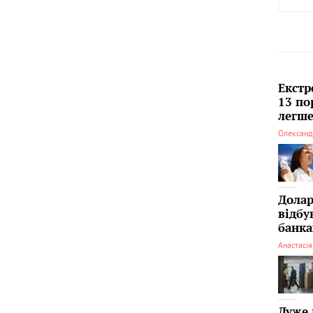
Екстр
13 по
легше
Олександ
Долар
відбу
банка
Анастасі
Дуже 