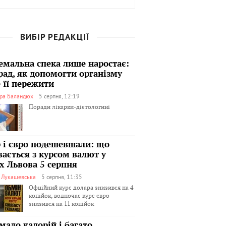
ВИБІР РЕДАКЦІЇ
емальна спека лише наростає:
рад, як допомогти організму
 її пережити
ра Баландюх
5 серпня, 12:19
Поради лікарки-дієтологині
 і євро подешевшали: що
вається з курсом валют у
х Львова 5 серпня
я Лукашевська
5 серпня, 11:35
Офційний курс долара знизився на 4
копійок, водночас курс євро
знизився на 11 копійок
мало калорій і багато