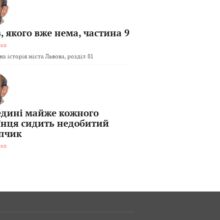
, якого вже нема, частина 9
мко
а історія міста Львова, розділ 81
едині майже кожного
їнця сидить недобитий
пчик
мко