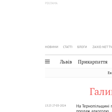
НОВИНИ
СТАТТІ
БЛОГИ
ZAXID.NET TV
Львів
Прикарпаття
Івано-Франківськ
Рівне
Ек
Тернопіль
Львів
Гали
Волинь
Чернівці
Закарпаття
Шептицький
На Тернопільщині 
13:23 27-03-2024
продаж алкоголю