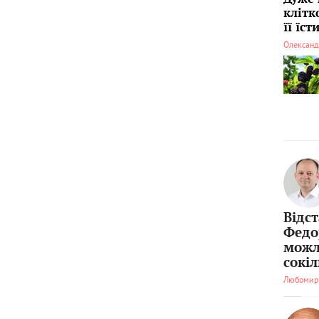
клітк
її їс
Олександ
Відс
Федо
можл
сокі
Любомир