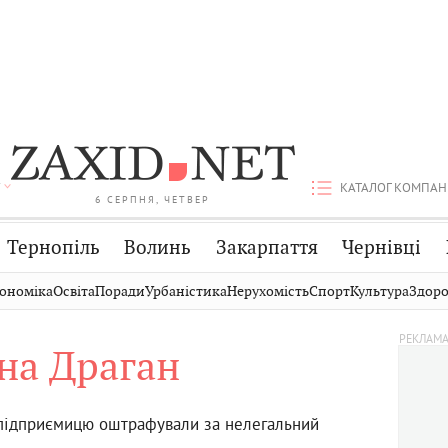
КАТАЛОГ КОМПАН
6 СЕРПНЯ, ЧЕТВЕР
Тернопіль
Волинь
Закарпаття
Чернівці
Стрий
Публікації
Авто
ономіка
Освіта
Поради
Урбаністика
Нерухомість
Спорт
Культура
Здоро
Дрогобич
Світ
Економіка
на Драган
Хмельницький
Кіно
Дім
Вінниця
Фото
Освіта
підприємицю оштрафували за нелегальний