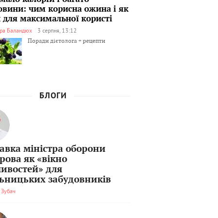
овини: чим корисна ожина і як
ти для максимальної користі
ра Баландюх
3 серпня, 13:12
Поради дієтолога + рецепти
БЛОГИ
тавка міністра оборони
рова як «вікно
ивостей» для
льницьких забудовників
 Зубач