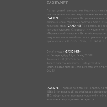
ZAXID.NET
При цитуванні і використанні будь-яких матеріал
для пошукових систем гіперпосилання не нижче
"ZAXID.NET "
— обов’язкові. Цитування і використ
оффлайн-медіа, Мобільних додатках, SmartTV 
письмової згоди
"ZAXID.NET "
. Всі комерційні ре
позначені словами «Спецпроєкт», «Новини комп
«Партнерський матеріал». Детальніше щодо рек
цитування можна ознайомитись в правилах кори
права захищені. © 2005—2026, ТОВ “ЗАХІД.НЕТ
Онлайн-медіа
«ZAXID.NET»
пл. Галицька, буд. 15, м. Львів, 79008
Телефон
+380 (32) 229-77-77
Адреса електронної пошти —
info@zaxid.net
Ідентифікатор онлайн-медіа в Реєстрі суб'єктів 
06155
"ZAXID.NET "
працює за підтримки Європейськог
(EED). Зміст публікацій не обов’язково відображ
EED. Інформація чи погляди, висловлені у публі
виключною відповідальністю редакції.