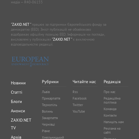
медіа — R40-06155
"ZAXID.NET "
працює за підтримки Європейського фонду за
демократію (EED). Зміст публікацій не обов’язково
відображає офіційну позицію EED. Інформація чи погляди,
висловлені у публікаціях
"ZAXID.NET "
є виключною
відповідальністю редакції.
Рубрики
Читайте нас
Редакція
Новини
Статті
Львів
Rss
Про нас
Прикарпаття
Facebook
Редакційна
Блоги
політика
Тернопіль
Twitter
Команда
Анонси
Волинь
YouTube
Контакти
Закарпаття
ZAXID.NET
Напишіть нам
Чернівці
TV
Реклама на
Рівне
сайті
Архів
Хмельницький