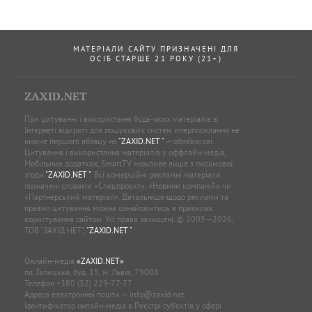
МАТЕРІАЛИ САЙТУ ПРИЗНАЧЕНІ ДЛЯ
ОСІБ СТАРШЕ 21 РОКУ (21+)
ZAXID.NET
При цитуванні і використанні будь-яких матеріалів в
Інтернеті відкриті для пошукових систем гіперпосилання не
нижче першого абзацу на
"ZAXID.NET "
— обов’язкові.
Цитування і використання матеріалів у оффлайн-медіа,
Мобільних додатках, SmartTV можливе лише з письмової
згоди
"ZAXID.NET "
. Всі комерційні рекламні матеріали
позначені словами «Спецпроєкт», «Новини компаній» чи
«Партнерський матеріал». Детальніше щодо реклами та
правил цитування можна ознайомитись в правилах
користування сайтом. Усі права захищені. © 2005—2026,
ТОВ “ЗАХІД.НЕТ”,
"ZAXID.NET "
.
Онлайн-медіа
«ZAXID.NET»
пл. Галицька, буд. 15, м. Львів, 79008
Телефон
+380 (32) 229-77-77
Адреса електронної пошти —
info@zaxid.net
Ідентифікатор онлайн-медіа в Реєстрі суб'єктів у сфері