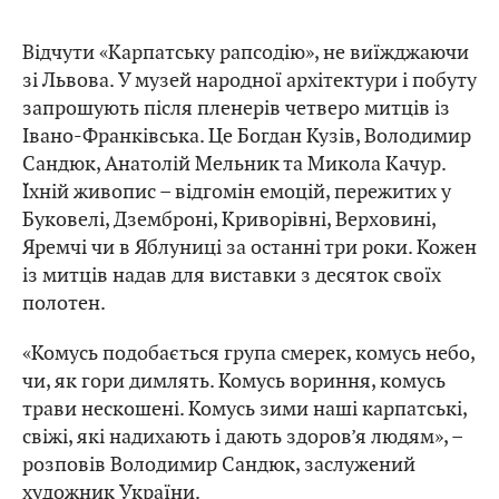
Відчути «Карпатську рапсодію», не виїжджаючи
зі Львова. У музей народної архітектури і побуту
запрошують після пленерів четверо митців із
Івано-Франківська. Це Богдан Кузів, Володимир
Сандюк, Анатолій Мельник та Микола Качур.
Їхній живопис – відгомін емоцій, пережитих у
Буковелі, Дземброні, Криворівні, Верховині,
Яремчі чи в Яблуниці за останні три роки. Кожен
із митців надав для виставки з десяток своїх
полотен.
«Комусь подобається група смерек, комусь небо,
чи, як гори димлять. Комусь вориння, комусь
трави нескошені. Комусь зими наші карпатські,
свіжі, які надихають і дають здоров’я людям», –
розповів Володимир Сандюк, заслужений
художник України.