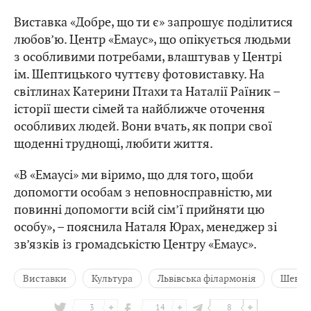
Виставка «Добре, що ти є» запрошує поділитися
любов’ю. Центр «Емаус», що опікується людьми
з особливими потребами, влаштував у Центрі
ім. Шептицького чуттєву фотовиставку. На
світлинах Катерини Птахи та Наталії Раїник –
історії шести сімей та найближче оточення
особливих людей. Вони вчать, як попри свої
щоденні труднощі, любити життя.
«В «Емаусі» ми віримо, що для того, щоби
допомогти особам з неповносправністю, ми
повинні допомогти всій сім’ї прийняти цю
особу», – пояснила Наталя Юрах, менеджер зі
зв’язків із громадськістю Центру «Емаус».
Виставки
Культура
Львівська філармонія
Шевче
3
14
8