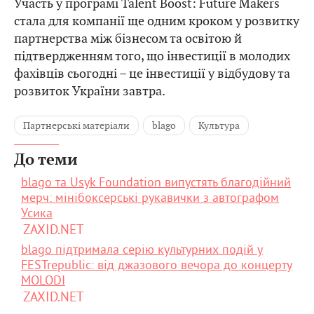
Участь у програмі Talent Boost: Future Makers
стала для компанії ще одним кроком у розвитку
партнерства між бізнесом та освітою й
підтвердженням того, що інвестиції в молодих
фахівців сьогодні – це інвестиції у відбудову та
розвиток України завтра.
Партнерські матеріали
blago
Культура
До теми
blago та Usyk Foundation випустять благодійний
мерч: мінібоксерські рукавички з автографом
Усика
ZAXID.NET
blago підтримала серію культурних подій у
FESTrepublic: від джазового вечора до концерту
MOLODI
ZAXID.NET