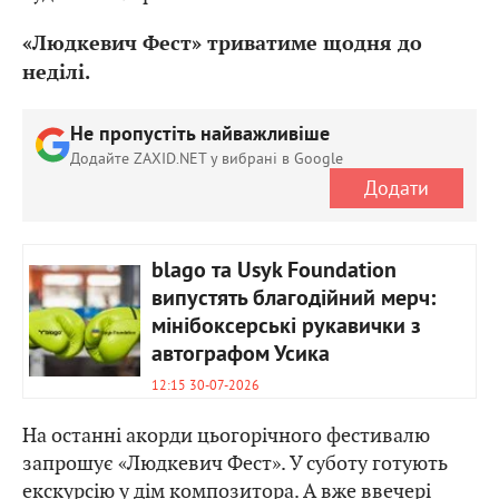
«Людкевич Фест» триватиме щодня до
неділі.
Не пропустіть найважливіше
Додайте ZAXID.NET у вибрані в Google
Додати
blago та Usyk Foundation
випустять благодійний мерч:
мінібоксерські рукавички з
автографом Усика
12:15 30-07-2026
На останні акорди цьогорічного фестивалю
запрошує «Людкевич Фест». У суботу готують
екскурсію у дім композитора. А вже ввечері