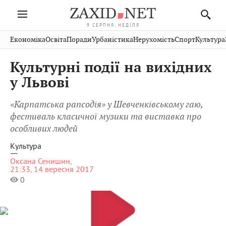
9 СЕРПНЯ, НЕДІЛЯ
Івано-
Публікації
Авто
Словко
Культура
Економіка
Освіта
Поради
Урбаністика
Нерухомість
Спорт
Культура
Стрий
Рівне
Франківськ
Світ
Економіка
Рецепти
Здоров'я
Дрогобич
Львів
Тернопіль
Культурні події на вихідних
Кіно
Дім
Спорт
Краєзнавство
Хмельницький
Чернівці
Волинь
у Львові
Фото
Освіта
Нерухомість
Домашні
Вінниця
Шептицький
Закарпаття
тварини
«Карпатська рапсодія» у Шевченківському гаю,
фестиваль класичної музики та виставка про
особливих людей
Культура
—
Оксана Сенишин,
21:33, 14 вересня 2017
0