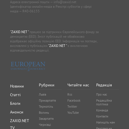
Адреса електронної пошти —
info@zaxid.net
Ідентифікатор онлайн-медіа в Реєстрі суб'єктів у сфері
медіа — R40-06155
"ZAXID.NET "
працює за підтримки Європейського фонду за
демократію (EED). Зміст публікацій не обов’язково
відображає офіційну позицію EED. Інформація чи погляди,
висловлені у публікаціях
"ZAXID.NET "
є виключною
відповідальністю редакції.
Рубрики
Читайте нас
Редакція
Новини
Статті
Львів
Rss
Про нас
Прикарпаття
Facebook
Редакційна
Блоги
політика
Тернопіль
Twitter
Команда
Анонси
Волинь
YouTube
Контакти
Закарпаття
ZAXID.NET
Напишіть нам
Чернівці
TV
Реклама на