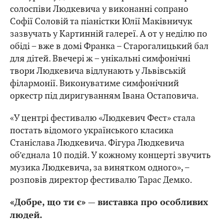
солоспіви Людкевича у виконанні сопрано
Софії Соловій та піаністки Юлії Маківничук
зазвучать у Картинній галереї. А от у неділю по
обіді – вже в домі Франка – Старогалицький бал
для дітей. Ввечері ж – унікальні симфонічні
твори Людкевича відлунають у Львівській
філармонії. Виконуватиме симфонічний
оркестр під диригуванням Івана Остаповича.
«У центрі фестивалю «Людкевич Фест» стала
постать відомого українського класика
Станіслава Людкевича. Фігура Людкевича
об’єднала 10 подій. У кожному концерті звучить
музика Людкевича, за винятком одного», –
розповів директор фестивалю Тарас Демко.
«Добре, що ти є» — виставка про особливих
людей.