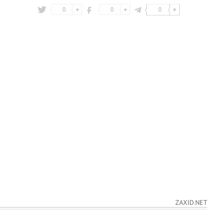
0
0
0
ZAXID.NET