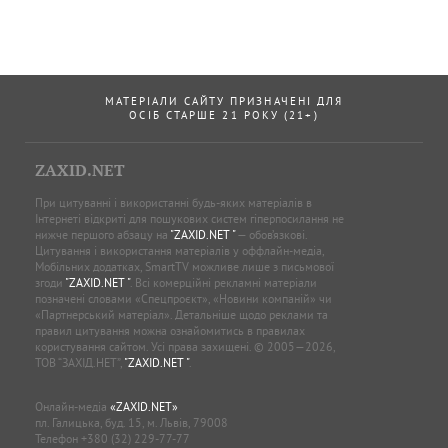
МАТЕРІАЛИ САЙТУ ПРИЗНАЧЕНІ ДЛЯ
ОСІБ СТАРШЕ 21 РОКУ (21+)
ZAXID.NET
При цитуванні і використанні будь-яких матеріалів в
Інтернеті відкриті для пошукових систем гіперпосилання не
нижче першого абзацу на
"ZAXID.NET "
— обов’язкові.
Цитування і використання матеріалів у оффлайн-медіа,
Мобільних додатках, SmartTV можливе лише з письмової
згоди
"ZAXID.NET "
. Всі комерційні рекламні матеріали
позначені словами «Спецпроєкт», «Новини компаній» чи
«Партнерський матеріал». Детальніше щодо реклами та
правил цитування можна ознайомитись в правилах
користування сайтом. Усі права захищені. © 2005—2026,
ТОВ “ЗАХІД.НЕТ”,
"ZAXID.NET "
.
Онлайн-медіа
«ZAXID.NET»
пл. Галицька, буд. 15, м. Львів, 79008
Телефон
+380 (32) 229-77-77