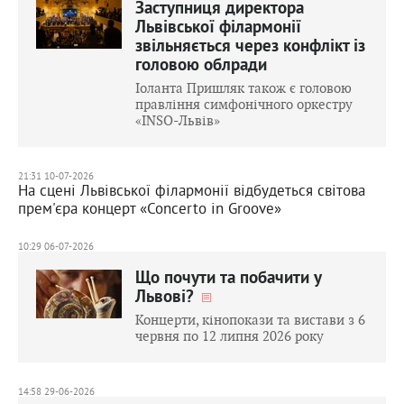
Заступниця директора
Львівської філармонії
звільняється через конфлікт із
головою облради
Іоланта Пришляк також є головою
правління симфонічного оркестру
«ІNSO-Львів»
21:31 10-07-2026
На сцені Львівської філармонії відбудеться світова
прем'єра концерт «Concerto in Groove»
10:29 06-07-2026
Що почути та побачити у
Львові?
Концерти, кінопокази та вистави з 6
червня по 12 липня 2026 року
14:58 29-06-2026