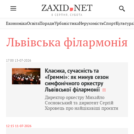
8 СЕРПНЯ, СУБОТА
Івано-
Публікації
Авто
Словко
Культура
Економіка
Освіта
Поради
Урбаністика
Нерухомість
Спорт
Культура
Стрий
Рівне
Франківськ
Світ
Економіка
Рецепти
Здоров'я
Дрогобич
Львів
Тернопіль
Львівська філармонія
Кіно
Дім
Спорт
Краєзнавство
Хмельницький
Чернівці
Волинь
Фото
Освіта
Нерухомість
Домашні
Вінниця
Шептицький
Закарпаття
тварини
17:00 13-07-2026
Класика, сучасність та
«Греммі»: як минув сезон
симфонічного оркестру
Львівської філармонії
Директор оркестру Михайло
Сосновський та диригент Сергій
Хоровець про найцікавіші проєкти
12:15 11-07-2026