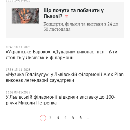
13:25 24-11-2025
Що почути та побачити у
Львові?
Концерти, фільми та вистави з 24 до
30 листопада
10:48 18-11-2025
«Українське Бароко»: «Дударик» виконає пісні п’яти
століть у Львівській філармонії
17:36 13-11-2025
«Музика Голлівуду»: у Львівській філармонії Alex Pian
виконає легендарні саундтреки
13:02 07-11-2025
У Львівській філармонії відкрили виставку до 100-
річчя Миколи Петренка
2
3
4
5
6
→
1