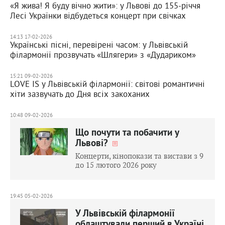
«Я жива! Я буду вічно жити»: у Львові до 155-річчя
Лесі Українки відбудеться концерт при свічках
14:13 17-02-2026
Українські пісні, перевірені часом: у Львівській
філармонії прозвучать «Шлягери» з «Дудариком»
15:21 09-02-2026
LOVE IS у Львівській філармонії: світові романтичні
хіти зазвучать до Дня всіх закоханих
10:48 09-02-2026
Що почути та побачити у
Львові?
Концерти, кінопокази та вистави з 9
до 15 лютого 2026 року
19:45 05-02-2026
У Львівській філармонії
облаштували перший в Україні