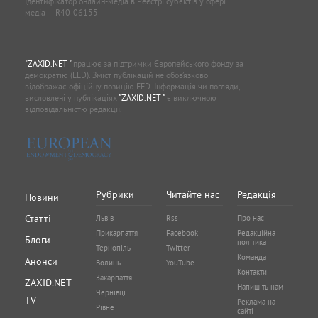
Ідентифікатор онлайн-медіа в Реєстрі суб'єктів у сфері
медіа — R40-06155
"ZAXID.NET "
працює за підтримки Європейського фонду за
демократію (EED). Зміст публікацій не обов’язково
відображає офіційну позицію EED. Інформація чи погляди,
висловлені у публікаціях
"ZAXID.NET "
є виключною
відповідальністю редакції.
Рубрики
Читайте нас
Редакція
Новини
Статті
Львів
Rss
Про нас
Прикарпаття
Facebook
Редакційна
Блоги
політика
Тернопіль
Twitter
Команда
Анонси
Волинь
YouTube
Контакти
Закарпаття
ZAXID.NET
Напишіть нам
Чернівці
TV
Реклама на
Рівне
сайті