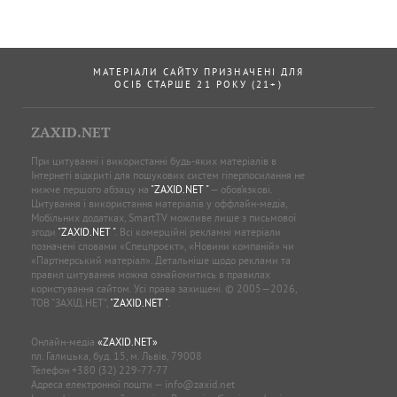
МАТЕРІАЛИ САЙТУ ПРИЗНАЧЕНІ ДЛЯ
ОСІБ СТАРШЕ 21 РОКУ (21+)
ZAXID.NET
При цитуванні і використанні будь-яких матеріалів в
Інтернеті відкриті для пошукових систем гіперпосилання не
нижче першого абзацу на
"ZAXID.NET "
— обов’язкові.
Цитування і використання матеріалів у оффлайн-медіа,
Мобільних додатках, SmartTV можливе лише з письмової
згоди
"ZAXID.NET "
. Всі комерційні рекламні матеріали
позначені словами «Спецпроєкт», «Новини компаній» чи
«Партнерський матеріал». Детальніше щодо реклами та
правил цитування можна ознайомитись в правилах
користування сайтом. Усі права захищені. © 2005—2026,
ТОВ “ЗАХІД.НЕТ”,
"ZAXID.NET "
.
Онлайн-медіа
«ZAXID.NET»
пл. Галицька, буд. 15, м. Львів, 79008
Телефон
+380 (32) 229-77-77
Адреса електронної пошти —
info@zaxid.net