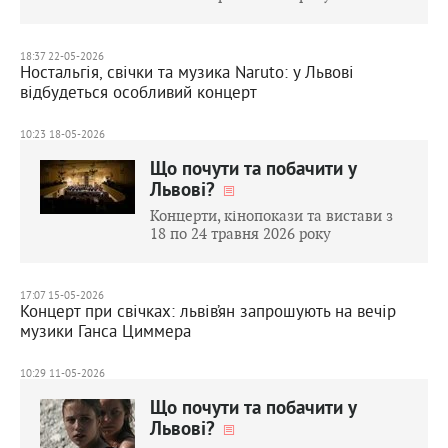
18:37 22-05-2026
Ностальгія, свічки та музика Naruto: у Львові
відбудеться особливий концерт
10:23 18-05-2026
Що почути та побачити у
Львові?
Концерти, кінопокази та вистави з
18 по 24 травня 2026 року
17:07 15-05-2026
Концерт при свічках: львів’ян запрошують на вечір
музики Ганса Циммера
10:29 11-05-2026
Що почути та побачити у
Львові?