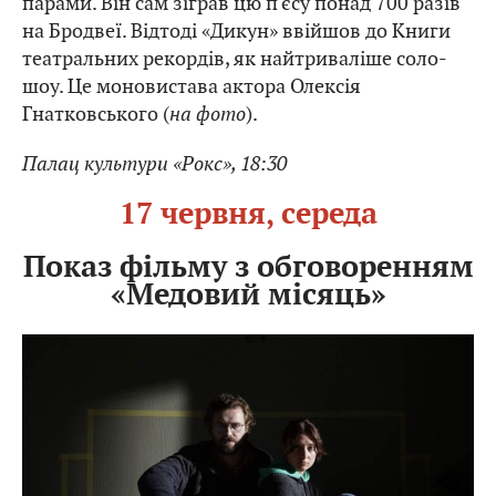
парами. Він сам зіграв цю п'єсу понад 700 разів
на Бродвеї. Відтоді «Дикун» ввійшов до Книги
театральних рекордів, як найтриваліше соло-
шоу. Це моновистава актора Олексія
Гнатковського (
на фото
).
Палац культури «Рокс», 18:30
17 червня, середа
Показ фільму з обговоренням
«Медовий місяць»