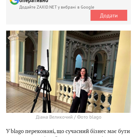
оперативно
Додайте ZAXID.NET у вибрані в Google
Додати
Діана Великочий / Фото blago
У blago переконані, що сучасний бізнес має бути