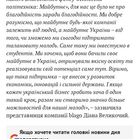
політехніка: Майбутнє», для нас це було не про
благодійність заради благодійності. Ми добре
розуміємо, що майбутнє будь-якої компанії
залежить від людей, а майбутнє України – від
того, чи зможемо ми сьогодні підтримати
талановиту молодь. Саме тому ми інвестуємо в
студентів. Ми хочемо, щоб вони бачили своє
майбутнє в Україні, отримували якісну освіту та
реалізовували свій потенціал саме тут. Віримо,
що така підтримка – це внесок у розвиток
економіки, інновацій і сильної держави. І якщо
кожен український бізнес зробить хоча б один
такий крок, разом ми створимо значно більше
можливостей для нашої молоді»
, – зазначила
представниця компанії blago Діана Великочий.
Якщо хочете читати головні новини дня