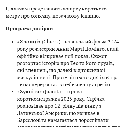
Глядачам представлять добірку короткого
метру про сонячну, позачасову Іспанію.
Програма добірки:
(Chicos) ‒ іспанський фільм 2024
«Хлопці»
року режисерки Анни Марті Домінго, який
офіційно відкриває цей показ. Сюжет
розгортає історію про Тео та його друзів,
які впевнені, що далекі від токсичної
маскулінності. Проте літнього дня їхня гра
легко переростає в небезпечну агресію.
(Juanita) ‒ ігрова
«Хуаніта»
короткометражка 2025 року. Стрічка
розповідає про 12-річну дівчинку з
Латинської Америки, що мешкає в
Барселоні та намагається дорослішати