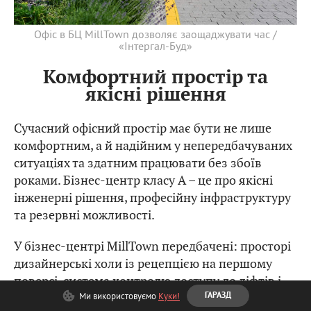
Офіс в БЦ MillTown дозволяє заощаджувати час /
«Інтергал-Буд»
Комфортний простір та
якісні рішення
Сучасний офісний простір має бути не лише
комфортним, а й надійним у непередбачуваних
ситуаціях та здатним працювати без збоїв
роками. Бізнес-центр класу А – це про якісні
інженерні рішення, професійну інфраструктуру
та резервні можливості.
У бізнес-центрі MillTown передбачені: просторі
дизайнерські холи із рецепцією на першому
поверсі, система контролю доступу до ліфтів і
Ми використовуємо
Куки!
ГАРАЗД
приміщень, пост охорони, відеоспостереження,