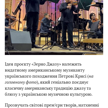
Ідея проєкту «Зерно Джазу» належить
видатному американському музиканту
українського походження Петрові Крисі (
на
головному фото
), який геніально поєднує
класичну американську традицію джазу та
блюзу з українською музичною культурою.
Прозвучать світові прем’єри творів, натхненні