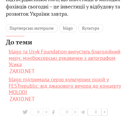
фахівців сьогодні – це інвестиції у відбудову та
розвиток України завтра.
Партнерські матеріали
blago
Культура
До теми
blago та Usyk Foundation випустять благодійний
мерч: мінібоксерські рукавички з автографом
Усика
ZAXID.NET
blago підтримала серію культурних подій у
FESTrepublic: від джазового вечора до концерту
MOLODI
ZAXID.NET
0
0
0