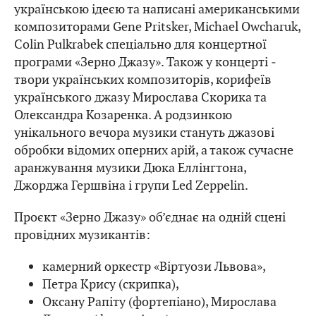
українською ідеєю та написані американськими
композиторами Gene Pritsker, Michael Owcharuk,
Colin Pulkrabek спеціально для концертної
програми «Зерно Джазу». Також у концерті ‒
твори українських композиторів, корифеїв
українського джазу Мирослава Скорика та
Олександра Козаренка. А родзинкою
унікального вечора музики стануть джазові
обробки відомих оперних арій, а також сучасне
аранжування музики Дюка Еллінгтона,
Джорджа Гершвіна і групи Led Zeppelin.
Проєкт «Зерно Джазу» об’єднає на одній сцені
провідних музикантів:
камерний оркестр «Віртуози Львова»,
Петра Крису (скрипка),
Оксану Рапіту (фортепіано), Мирослава