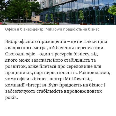
фото
«Інтергал-Буд»
Офіси в бізнес-центрі MillTown працюють на бізнес
Вибір офісного приміщення – це не тільки ціна
квадратного метра, а й бачення перспективи.
Сьогодні офіс – один з ресурсів бізнесу, від
якого може залежати його стабільність та
розвиток, адже йдеться про середовище для
працівників, партнерів і клієнтів. Розповідаємо,
чому офіси в бізнес-центрі MillTown від
компанії «Інтергал-Буд» працюють на бізнес і
забезпечують стабільність впродовж довгих
років.