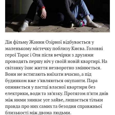
Дія фільму Жанни Озірної відбувається у
маленькому містечку поблизу Києва. Головні
герої Тарас і Оля після вечірки з друзями
проводять першу ніч у своїй новій квартирі. На
світанку їхнє життя незворотно змінюється.
Вони не встигають виїхати вчасно, а під
будинком вже з’являються окупанти. Пара
опиняється у пастці власної квартири без
електрики, води та зв’язку. Протягом п’яти днів
між ними зникає усе зайве, лишається тільки
правда про них самих та безодня справжньої
близькості між двома людьми.