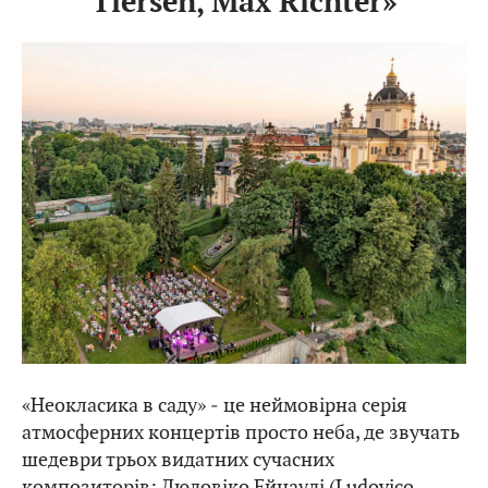
Tiersen, Max Richter»
«Неокласика в саду» ‒ це неймовірна серія
атмосферних концертів просто неба, де звучать
шедеври трьох видатних сучасних
композиторів: Людовіко Ейнауді (Ludovico