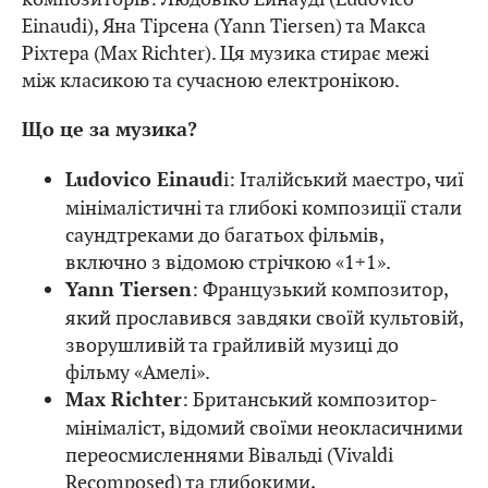
Einaudi), Яна Тірсена (Yann Tiersen) та Макса
Ріхтера (Max Richter). Ця музика стирає межі
між класикою та сучасною електронікою.
Що це за музика?
i: Італійський маестро, чиї
Ludovico Einaud
мінімалістичні та глибокі композиції стали
саундтреками до багатьох фільмів,
включно з відомою стрічкою «1+1».
: Французький композитор,
Yann Tiersen
який прославився завдяки своїй культовій,
зворушливій та грайливій музиці до
фільму «Амелі».
: Британський композитор-
Max Richter
мінімаліст, відомий своїми неокласичними
переосмисленнями Вівальді (Vivaldi
Recomposed) та глибокими,