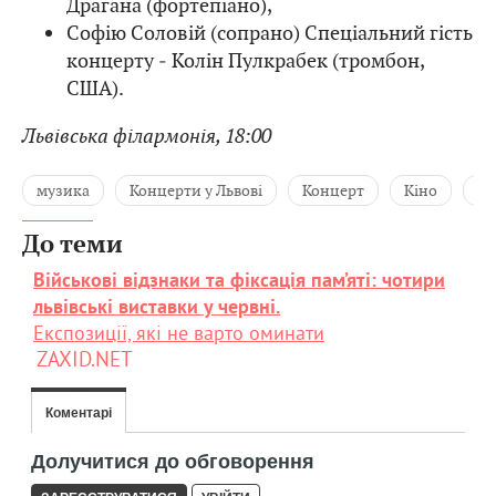
Драгана (фортепіано),
Софію Соловій (сопрано) Спеціальний гість
концерту ‒ Колін Пулкрабек (тромбон,
США).
Львівська філармонія, 18:00
музика
Концерти у Львові
Концерт
Кіно
Ку
До теми
Військові відзнаки та фіксація пам’яті: чотири
львівські виставки у червні.
Експозиції, які не варто оминати
ZAXID.NET