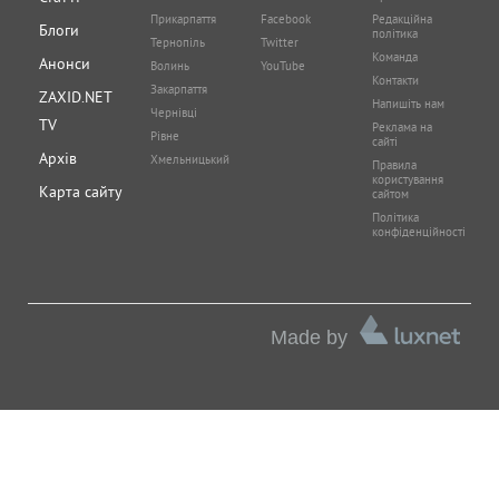
Прикарпаття
Facebook
Редакційна
Блоги
політика
Тернопіль
Twitter
Команда
Анонси
Волинь
YouTube
Контакти
Закарпаття
ZAXID.NET
Напишіть нам
Чернівці
TV
Реклама на
Рівне
сайті
Архів
Хмельницький
Правила
користування
Карта сайту
сайтом
Політика
конфіденційності
Made by