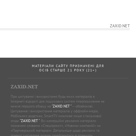
ZAXID.NET
МАТЕРІАЛИ САЙТУ ПРИЗНАЧЕНІ ДЛЯ
ОСІБ СТАРШЕ 21 РОКУ (21+)
ZAXID.NET
При цитуванні і використанні будь-яких матеріалів в
Інтернеті відкриті для пошукових систем гіперпосилання не
нижче першого абзацу на
"ZAXID.NET "
— обов’язкові.
Цитування і використання матеріалів у оффлайн-медіа,
Мобільних додатках, SmartTV можливе лише з письмової
згоди
"ZAXID.NET "
. Всі комерційні рекламні матеріали
позначені словами «Спецпроєкт», «Новини компаній» чи
«Партнерський матеріал». Детальніше щодо реклами та
правил цитування можна ознайомитись в правилах