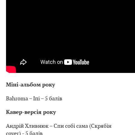
Міні-альбом року
Bahroma – Іпі – 5 балів
Кавер-версія року
Андрій Хливнюк – Спи собі сама (Скрябін
cover) - 5 балів