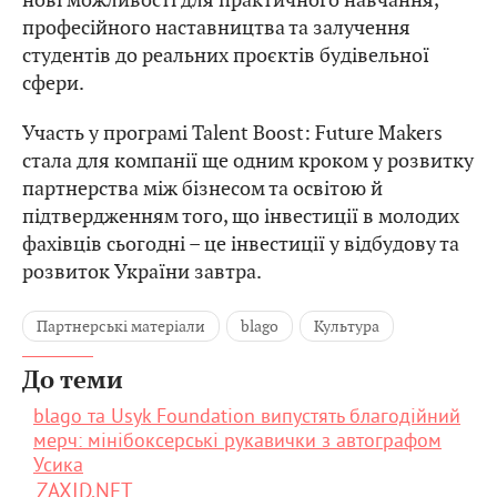
професійного наставництва та залучення
студентів до реальних проєктів будівельної
сфери.
Участь у програмі Talent Boost: Future Makers
стала для компанії ще одним кроком у розвитку
партнерства між бізнесом та освітою й
підтвердженням того, що інвестиції в молодих
фахівців сьогодні – це інвестиції у відбудову та
розвиток України завтра.
Партнерські матеріали
blago
Культура
До теми
blago та Usyk Foundation випустять благодійний
мерч: мінібоксерські рукавички з автографом
Усика
ZAXID.NET