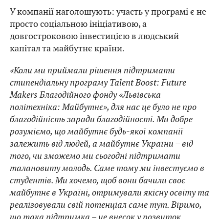
У компанії наголошують: участь у програмі є не
просто соціальною ініціативою, а
довгостроковою інвестицією в людський
капітал та майбутнє країни.
«Коли ми приймали рішення підтримати
стипендіальну програму Talent Boost: Future
Makers Благодійного фонду «Львівська
політехніка: Майбутнє», для нас це було не про
благодійність заради благодійності. Ми добре
розуміємо, що майбутнє будь-якої компанії
залежить від людей, а майбутнє України – від
того, чи зможемо ми сьогодні підтримати
талановиту молодь. Саме тому ми інвестуємо в
студентів. Ми хочемо, щоб вони бачили своє
майбутнє в Україні, отримували якісну освіту та
реалізовували свій потенціал саме тут. Віримо,
що така підтримка – це внесок у розвиток