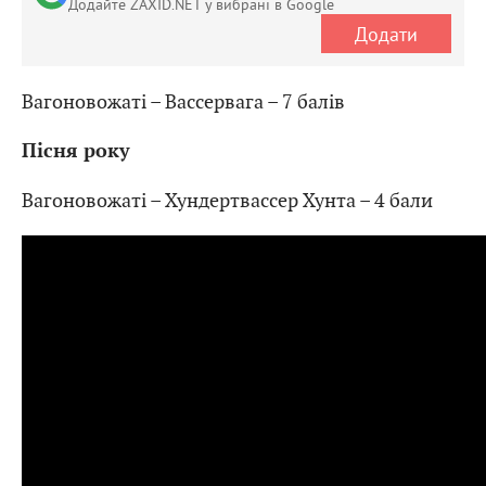
Додайте ZAXID.NET у вибрані в Google
Додати
Вагоновожаті – Вассервага – 7 балів
Пісня року
Вагоновожаті – Хундертвассер Хунта – 4 бали