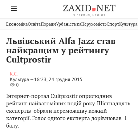
9 СЕРПНЯ, НЕДІЛЯ
Івано-
Публікації
Авто
Словк
Економіка
Освіта
Поради
Урбаністика
Нерухомість
Спорт
Культура
Стрий
Рівне
Франківськ
Світ
Економіка
Рецеп
Дрогобич
Львів
Тернопіль
Львівський Alfa Jazz став
Кіно
Дім
Спорт
Хмельницький
Чернівці
Волинь
найкращим у рейтингу
Фото
Освіта
Нерух
Вінниця
Шептицький
Cultprostir
Закарпаття
К.С.
Культура —
18:23, 24 грудня 2015
0
Інтернет-портал Cultprostir оприлюднив
рейтинг найвагоміших подій року. Шістнадцять
експертів обрали переможціву кожній
категорії. Голос одного експерта дорівнював 1
балу.