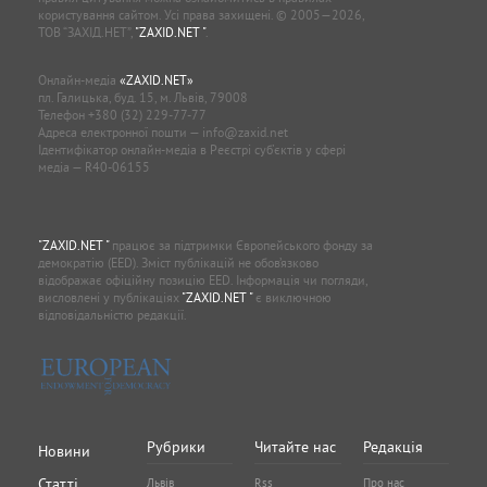
користування сайтом. Усі права захищені. © 2005—2026,
ТОВ “ЗАХІД.НЕТ”,
"ZAXID.NET "
.
Онлайн-медіа
«ZAXID.NET»
пл. Галицька, буд. 15, м. Львів, 79008
Телефон
+380 (32) 229-77-77
Адреса електронної пошти —
info@zaxid.net
Ідентифікатор онлайн-медіа в Реєстрі суб'єктів у сфері
медіа — R40-06155
"ZAXID.NET "
працює за підтримки Європейського фонду за
демократію (EED). Зміст публікацій не обов’язково
відображає офіційну позицію EED. Інформація чи погляди,
висловлені у публікаціях
"ZAXID.NET "
є виключною
відповідальністю редакції.
Рубрики
Читайте нас
Редакція
Новини
Статті
Львів
Rss
Про нас