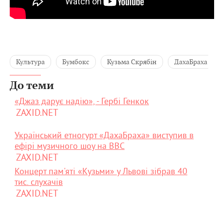
Культура
Бумбокс
Кузьма Скрябін
ДахаБраха
До теми
«Джаз дарує надію», - Гербі Генкок
ZAXID.NET
Український етногурт «ДахаБраха» виступив в
ефірі музичного шоу на BBC
ZAXID.NET
Концерт пам'яті «Кузьми» у Львові зібрав 40
тис. слухачів
ZAXID.NET