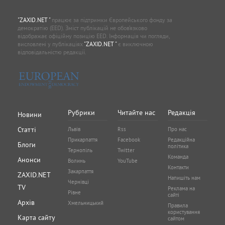
"ZAXID.NET "
працює за підтримки Європейського фонду за
демократію (EED). Зміст публікацій не обов’язково
відображає офіційну позицію EED. Інформація чи погляди,
висловлені у публікаціях
"ZAXID.NET "
є виключною
відповідальністю редакції.
Рубрики
Читайте нас
Редакція
Новини
Статті
Львів
Rss
Про нас
Прикарпаття
Facebook
Редакційна
Блоги
політика
Тернопіль
Twitter
Команда
Анонси
Волинь
YouTube
Контакти
Закарпаття
ZAXID.NET
Напишіть нам
Чернівці
TV
Реклама на
Рівне
сайті
Архів
Хмельницький
Правила
користування
Карта сайту
сайтом