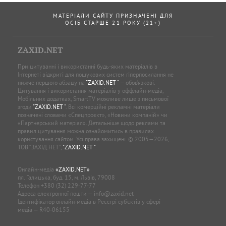
МАТЕРІАЛИ САЙТУ ПРИЗНАЧЕНІ ДЛЯ
ОСІБ СТАРШЕ 21 РОКУ (21+)
ZAXID.NET
При цитуванні і використанні будь-яких матеріалів в
Інтернеті відкриті для пошукових систем гіперпосилання не
нижче першого абзацу на
"ZAXID.NET "
— обов’язкові.
Цитування і використання матеріалів у оффлайн-медіа,
Мобільних додатках, SmartTV можливе лише з письмової
згоди
"ZAXID.NET "
. Всі комерційні рекламні матеріали
позначені словами «Спецпроєкт», «Новини компаній» чи
«Партнерський матеріал». Детальніше щодо реклами та
правил цитування можна ознайомитись в правилах
користування сайтом. Усі права захищені. © 2005—2026,
ТОВ “ЗАХІД.НЕТ”,
"ZAXID.NET "
.
Онлайн-медіа
«ZAXID.NET»
пл. Галицька, буд. 15, м. Львів, 79008
Телефон
+380 (32) 229-77-77
Адреса електронної пошти —
info@zaxid.net
Ідентифікатор онлайн-медіа в Реєстрі суб'єктів у сфері
медіа — R40-06155