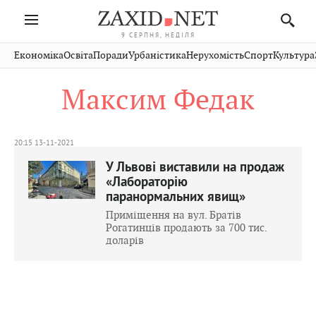
9 СЕРПНЯ, НЕДІЛЯ
Івано-
Публікації
Авто
Словко
Культура
Економіка
Освіта
Поради
Урбаністика
Нерухомість
Спорт
Культура
Стрий
Рівне
Франківськ
Світ
Економіка
Рецепти
Здоров'я
Дрогобич
Львів
Тернопіль
Максим Федак
Кіно
Дім
Спорт
Краєзнавство
Хмельницький
Чернівці
Волинь
Фото
Освіта
Нерухомість
Домашні
Вінниця
Шептицький
Закарпаття
тварини
20:15 13-11-2021
У Львові виставили на продаж
«Лабораторію
паранормальних явищ»
Приміщення на вул. Братів
Рогатинців продають за 700 тис.
доларів