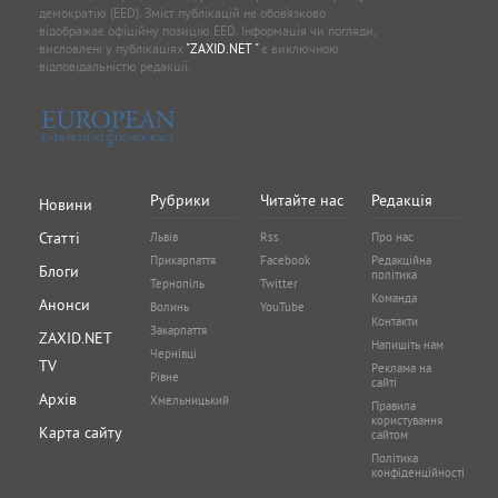
демократію (EED). Зміст публікацій не обов’язково
відображає офіційну позицію EED. Інформація чи погляди,
висловлені у публікаціях
"ZAXID.NET "
є виключною
відповідальністю редакції.
Рубрики
Читайте нас
Редакція
Новини
Статті
Львів
Rss
Про нас
Прикарпаття
Facebook
Редакційна
Блоги
політика
Тернопіль
Twitter
Команда
Анонси
Волинь
YouTube
Контакти
Закарпаття
ZAXID.NET
Напишіть нам
Чернівці
TV
Реклама на
Рівне
сайті
Архів
Хмельницький
Правила
користування
Карта сайту
сайтом
Політика
конфіденційності