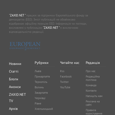
"ZAXID.NET "
працює за підтримки Європейського фонду за
демократію (EED). Зміст публікацій не обов’язково
відображає офіційну позицію EED. Інформація чи погляди,
висловлені у публікаціях
"ZAXID.NET "
є виключною
відповідальністю редакції.
Рубрики
Читайте нас
Редакція
Новини
Статті
Львів
Rss
Про нас
Прикарпаття
Facebook
Редакційна
Блоги
політика
Тернопіль
Twitter
Команда
Анонси
Волинь
YouTube
Контакти
Закарпаття
ZAXID.NET
Напишіть нам
Чернівці
TV
Реклама на
Рівне
сайті
Архів
Хмельницький
Правила
користування