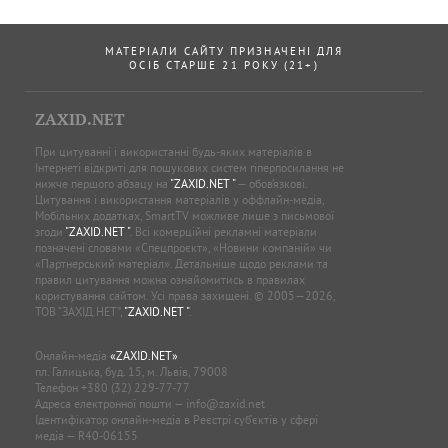
МАТЕРІАЛИ САЙТУ ПРИЗНАЧЕНІ ДЛЯ
ОСІБ СТАРШЕ 21 РОКУ (21+)
ZAXID.NET
При цитуванні і використанні будь-яких матеріалів в
Інтернеті відкриті для пошукових систем гіперпосилання не
нижче першого абзацу на
"ZAXID.NET "
— обов’язкові.
Цитування і використання матеріалів у оффлайн-медіа,
Мобільних додатках, SmartTV можливе лише з письмової
згоди
"ZAXID.NET "
. Всі комерційні рекламні матеріали
позначені словами «Спецпроєкт», «Новини компаній» чи
«Партнерський матеріал». Детальніше щодо реклами та
правил цитування можна ознайомитись в правилах
користування сайтом. Усі права захищені. © 2005—2026,
ТОВ “ЗАХІД.НЕТ”,
"ZAXID.NET "
.
Онлайн-медіа
«ZAXID.NET»
пл. Галицька, буд. 15, м. Львів, 79008
Телефон
+380 (32) 229-77-77
Адреса електронної пошти —
info@zaxid.net
Ідентифікатор онлайн-медіа в Реєстрі суб'єктів у сфері
медіа — R40-06155