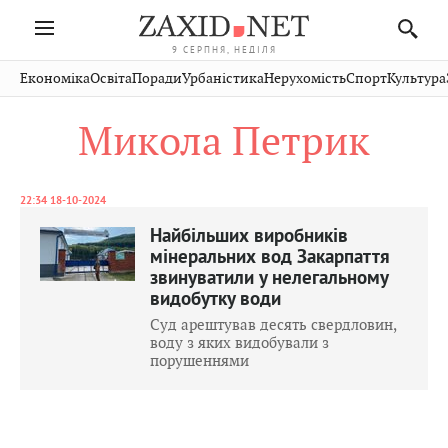
9 СЕРПНЯ, НЕДІЛЯ
Івано-
Публікації
Авто
Словко
Культура
Економіка
Освіта
Поради
Урбаністика
Нерухомість
Спорт
Культура
Стрий
Рівне
Франківськ
Світ
Економіка
Рецепти
Здоров'я
Дрогобич
Львів
Тернопіль
Микола Петрик
Кіно
Дім
Спорт
Краєзнавство
Хмельницький
Чернівці
Волинь
Фото
Освіта
Нерухомість
Домашні
Вінниця
Шептицький
Закарпаття
тварини
22:34 18-10-2024
Найбільших виробників
мінеральних вод Закарпаття
звинуватили у нелегальному
видобутку води
Суд арештував десять свердловин,
воду з яких видобували з
порушеннями