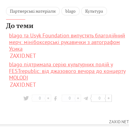
Партнерські матеріали
blago
Культура
До теми
blago та Usyk Foundation випустять благодійний
мерч: мінібоксерські рукавички з автографом
Усика
ZAXID.NET
blago підтримала серію культурних подій у
FESTrepublic: від джазового вечора до концерту
MOLODI
ZAXID.NET
0
0
0
ZAXID.NET