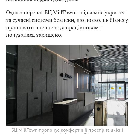
Одна з переваг БЦ MillTown – підземне укриття
та сучасні системи безпеки, що дозволяє бізнесу
працювати впевнено, а працівникам –
почуватися захищено.
БЦ MillTown пропонує комфортний простір та якісні