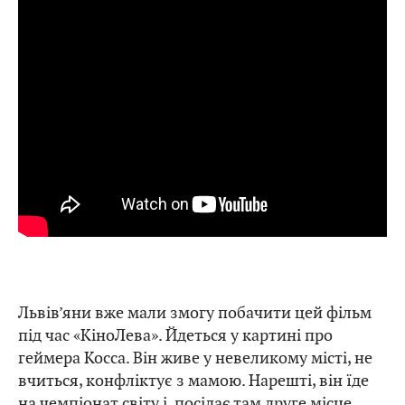
Львів’яни вже мали змогу побачити цей фільм
під час «КіноЛева». Йдеться у картині про
геймера Косса. Він живе у невеликому місті, не
вчиться, конфліктує з мамою. Нарешті, він їде
на чемпіонат світу і посідає там друге місце.