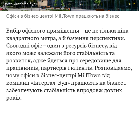
фото
«Інтергал-Буд»
Офіси в бізнес-центрі MillTown працюють на бізнес
Вибір офісного приміщення – це не тільки ціна
квадратного метра, а й бачення перспективи.
Сьогодні офіс – один з ресурсів бізнесу, від
якого може залежати його стабільність та
розвиток, адже йдеться про середовище для
працівників, партнерів і клієнтів. Розповідаємо,
чому офіси в бізнес-центрі MillTown від
компанії «Інтергал-Буд» працюють на бізнес і
забезпечують стабільність впродовж довгих
років.