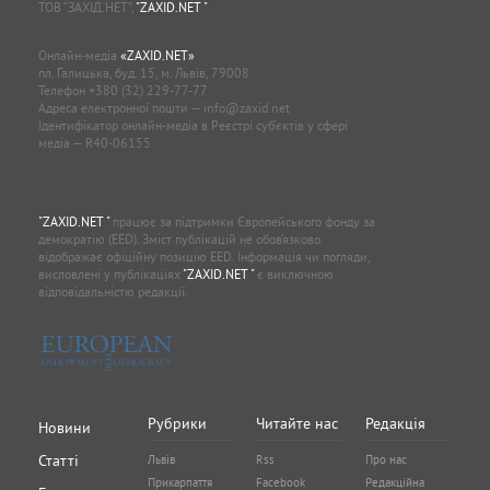
Онлайн-медіа
«ZAXID.NET»
пл. Галицька, буд. 15, м. Львів, 79008
Телефон
+380 (32) 229-77-77
Адреса електронної пошти —
info@zaxid.net
Ідентифікатор онлайн-медіа в Реєстрі суб'єктів у сфері
медіа — R40-06155
"ZAXID.NET "
працює за підтримки Європейського фонду за
демократію (EED). Зміст публікацій не обов’язково
відображає офіційну позицію EED. Інформація чи погляди,
висловлені у публікаціях
"ZAXID.NET "
є виключною
відповідальністю редакції.
Рубрики
Читайте нас
Редакція
Новини
Статті
Львів
Rss
Про нас
Прикарпаття
Facebook
Редакційна
Блоги
політика
Тернопіль
Twitter