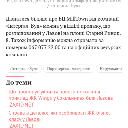
БЦ MillTown дозволяє створити комфортний ритм життя
/ «Інтергал-Буд»
Дізнатися більше про БЦ MillTown від компанії
«Інтергал-Буд»
можна у відділі продажу, що
розташований у Львові на площі Старий Ринок,
8. Також інформацію можна отримати за
номером 067 077 22 00 та на офіційних ресурсах
компанії.
«Інтергал-Буд»
Партнерські матеріали
Нерухомість
До теми
Що пропонує укриття нового покоління:
приклад ЖК Wings у Сокільниках біля Львова
ZAXID.NET
Справа в деталях: які особливості ЖК бізнес-
класу у Львові
ZAXID.NET