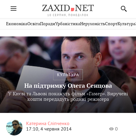
10 СЕРПНЯ, ПОНЕДІЛОК
Івано-
Публікації
Авто
Словко
Культура
Економіка
Освіта
Поради
Урбаністика
Нерухомість
Спорт
Культура
Стрий
Рівне
Франківськ
Світ
Економіка
Рецепти
Здоров'я
Дрогобич
Львів
Тернопіль
Кіно
Дім
Спорт
Краєзнавство
Хмельницький
Чернівці
Волинь
Фото
Освіта
Нерухомість
Домашні
Вінниця
Шептицький
Закарпаття
тварини
КУЛЬТУРА
На підтримку Олега Сенцова
У Києві та Львові покажуть фільм «Гамер». Виручені
кошти передадуть родині режисера
Катерина Сліпченко
17:10, 4 червня 2014
0