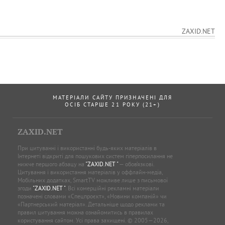
ZAXID.NET
МАТЕРІАЛИ САЙТУ ПРИЗНАЧЕНІ ДЛЯ
ОСІБ СТАРШЕ 21 РОКУ (21+)
ZAXID.NET
При цитуванні і використанні будь-яких матеріалів в
Інтернеті відкриті для пошукових систем гіперпосилання не
нижче першого абзацу на
"ZAXID.NET "
— обов’язкові.
Цитування і використання матеріалів у оффлайн-медіа,
Мобільних додатках, SmartTV можливе лише з письмової
згоди
"ZAXID.NET "
. Всі комерційні рекламні матеріали
позначені словами «Спецпроєкт», «Новини компаній» чи
«Партнерський матеріал». Детальніше щодо реклами та
правил цитування можна ознайомитись в правилах
користування сайтом. Усі права захищені. © 2005—2026,
ТОВ “ЗАХІД.НЕТ”,
"ZAXID.NET "
.