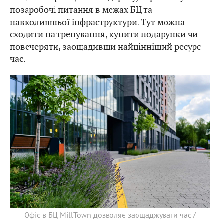
позаробочі питання в межах БЦ та
навколишньої інфраструктури. Тут можна
сходити на тренування, купити подарунки чи
повечеряти, заощадивши найцінніший ресурс –
час.
Офіс в БЦ MillTown дозволяє заощаджувати час /