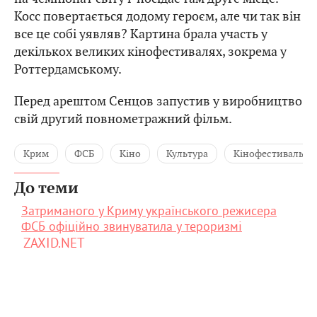
Косс повертається додому героєм, але чи так він
все це собі уявляв? Картина брала участь у
декількох великих кінофестивалях, зокрема у
Роттердамському.
Перед арештом Сенцов запустив у виробництво
свій другий повнометражний фільм.
Крим
ФСБ
Кіно
Культура
Кінофестиваль
До теми
Затриманого у Криму українського режисера
ФСБ офіційно звинуватила у тероризмі
ZAXID.NET