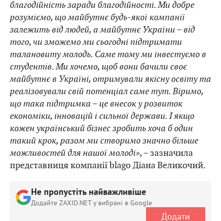
благодійність заради благодійності. Ми добре
розуміємо, що майбутнє будь-якої компанії
залежить від людей, а майбутнє України – від
того, чи зможемо ми сьогодні підтримати
талановиту молодь. Саме тому ми інвестуємо в
студентів. Ми хочемо, щоб вони бачили своє
майбутнє в Україні, отримували якісну освіту та
реалізовували свій потенціал саме тут. Віримо,
що така підтримка – це внесок у розвиток
економіки, інновацій і сильної держави. І якщо
кожен український бізнес зробить хоча б один
такий крок, разом ми створимо значно більше
можливостей для нашої молоді»
, – зазначила
представниця компанії blago Діана Великочий.
Не пропустіть найважливіше
Додайте ZAXID.NET у вибрані в Google
Додати