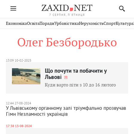
7 СЕРПНЯ, П'ЯТНИЦЯ
Івано-
Публікації
Авто
Словко
Культура
Економіка
Освіта
Поради
Урбаністика
Нерухомість
Спорт
Культура
Стрий
Рівне
Франківськ
Світ
Економіка
Рецепти
Здоров'я
Дрогобич
Львів
Тернопіль
Олег Безбородько
Кіно
Дім
Спорт
Краєзнавство
Хмельницький
Чернівці
Волинь
Фото
Освіта
Нерухомість
Домашні
Вінниця
Шептицький
Закарпаття
тварини
13:09 10-02-2025
Що почути та побачити у
Львові
Куди варто піти з 10 до 16 лютого
12:44 27-08-2024
У Львівському органному залі тріумфально прозвучав
Гімн Незламності українців
17:38 13-08-2024