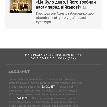
«Це було диво, і його зробили
насамперед військові»
Композитор Олег Безбородько про
цікавість світу до української
культури
МАТЕРІАЛИ САЙТУ ПРИЗНАЧЕНІ ДЛЯ
ОСІБ СТАРШЕ 21 РОКУ (21+)
ZAXID.NET
При цитуванні і використанні будь-яких матеріалів в
Інтернеті відкриті для пошукових систем гіперпосилання не
нижче першого абзацу на
"ZAXID.NET "
— обов’язкові.
Цитування і використання матеріалів у оффлайн-медіа,
Мобільних додатках, SmartTV можливе лише з письмової
згоди
"ZAXID.NET "
. Всі комерційні рекламні матеріали
позначені словами «Спецпроєкт», «Новини компаній» чи
«Партнерський матеріал». Детальніше щодо реклами та