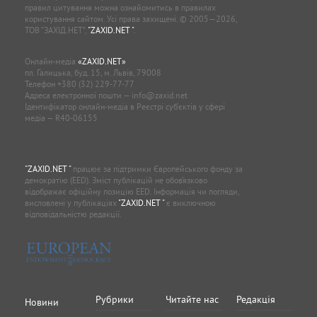
правил цитування можна ознайомитись в правилах
користування сайтом. Усі права захищені. © 2005—2026,
ТОВ “ЗАХІД.НЕТ”,
"ZAXID.NET "
.
Онлайн-медіа
«ZAXID.NET»
пл. Галицька, буд. 15, м. Львів, 79008
Телефон
+380 (32) 229-77-77
Адреса електронної пошти —
info@zaxid.net
Ідентифікатор онлайн-медіа в Реєстрі суб'єктів у сфері
медіа — R40-06155
"ZAXID.NET "
працює за підтримки Європейського фонду за
демократію (EED). Зміст публікацій не обов’язково
відображає офіційну позицію EED. Інформація чи погляди,
висловлені у публікаціях
"ZAXID.NET "
є виключною
відповідальністю редакції.
Рубрики
Читайте нас
Редакція
Новини