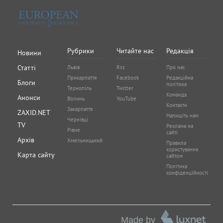
Рубрики
Читайте нас
Редакція
Новини
Статті
Львів
Rss
Про нас
Прикарпаття
Facebook
Редакційна
Блоги
політика
Тернопіль
Twitter
Команда
Анонси
Волинь
YouTube
Контакти
Закарпаття
ZAXID.NET
Напишіть нам
Чернівці
TV
Реклама на
Рівне
сайті
Архів
Хмельницький
Правила
користування
Карта сайту
сайтом
Політика
конфіденційності
Made by