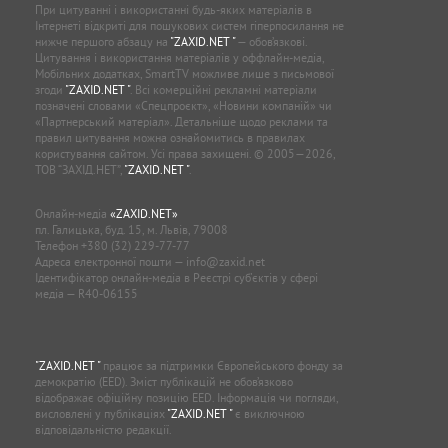
При цитуванні і використанні будь-яких матеріалів в
Інтернеті відкриті для пошукових систем гіперпосилання не
нижче першого абзацу на
"ZAXID.NET "
— обов’язкові.
Цитування і використання матеріалів у оффлайн-медіа,
Мобільних додатках, SmartTV можливе лише з письмової
згоди
"ZAXID.NET "
. Всі комерційні рекламні матеріали
позначені словами «Спецпроєкт», «Новини компаній» чи
«Партнерський матеріал». Детальніше щодо реклами та
правил цитування можна ознайомитись в правилах
користування сайтом. Усі права захищені. © 2005—2026,
ТОВ “ЗАХІД.НЕТ”,
"ZAXID.NET "
.
Онлайн-медіа
«ZAXID.NET»
пл. Галицька, буд. 15, м. Львів, 79008
Телефон
+380 (32) 229-77-77
Адреса електронної пошти —
info@zaxid.net
Ідентифікатор онлайн-медіа в Реєстрі суб'єктів у сфері
медіа — R40-06155
"ZAXID.NET "
працює за підтримки Європейського фонду за
демократію (EED). Зміст публікацій не обов’язково
відображає офіційну позицію EED. Інформація чи погляди,
висловлені у публікаціях
"ZAXID.NET "
є виключною
відповідальністю редакції.